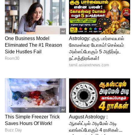
ABOUT THE AUTHOR
vinoth kumar
VK
வினோத்குமார் 10 ஆண்டுகளாக
செய்தித்துறையில் பணியாற்றி வரும் இவர்.
கடந்த 2018ம் ஆண்டு முதல் ஏசியாநெட் நியூஸ்
தமிழில் சப்-எடிட்டராக பணியாற்றி வருகிறார்.
பள்ளிக் கல்வித் துறை
டிஜிட்டல் மீடியா குறித்து நன்கு அனுபவம்
கொண்டவர். தமிழ்நாடு, அரசியல், குற்றம்
Published :
May 19 2024, 06:48 AM IST
செய்திகளை எழுதுவதில் ஆர்வம் கொண்டவர்.