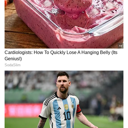
வரையும் ஆண்டு இறுதித் தேர்வுகள்
நடைபெற்றன. அதைத் தொடர்ந்து பள்ளி
மாணவர்களுக்கு ஏப்ரல் 24-ம் தேதி முதல்
கோடை விடுமுறை அறிவிக்கப்பட்டுள்ளது.
ஏசியாநெட் தமிழ்-ஐ உங்கள் முதன்மைத்
தேர்வாக்குங்கள்