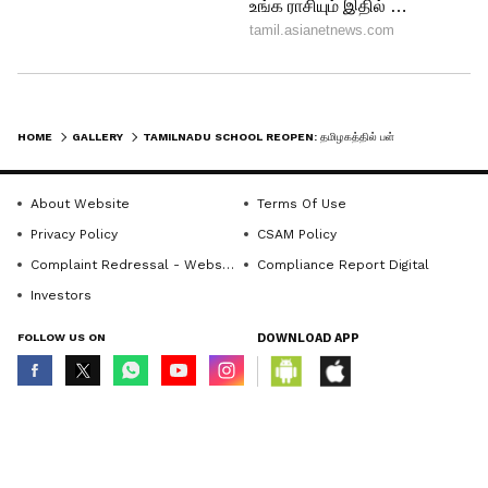
Follow Us
HOME
GALLERY
TAMILNADU SCHOOL REOPEN: தமிழகத்தில் பள்ளிகள் திறப்பு தள்ளிப்போகிறதா? வெளியான முக்கிய தகவல்..!
About Website
Terms Of Use
Privacy Policy
CSAM Policy
Complaint Redressal - Website
Compliance Report Digital
Investors
FOLLOW US ON
DOWNLOAD APP
© Copyright 2026 Asianxt Digital Technologies Private Limited (Formerly
known as Asianet News Media & Entertainment Private Limited) | All Rights
DOWNLOAD APP
Reserved