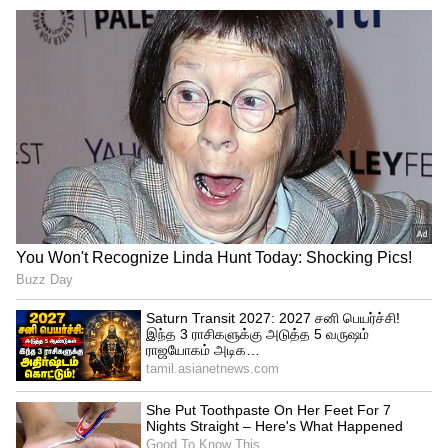
3
இருப்பினும் அரசு தரப்பில் இருந்து
அதிகாரப்பூர்வ எந்த தேதியும் இதுவரை
வெளியிடப்படவில்லை. இந்நிலையில்
பள்ளிகள் திறப்பது தொடர்பாக
கல்வித்துறை அதிகாரிகளின் ஆலோசனை
கூட்டம் வருகிற 27-ம் தேதி நடைபெற
இருப்பதாக கூறப்படுகிறது. அப்போது
பள்ளிகள் திறப்பமு தொடர்பான