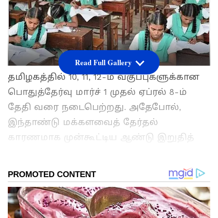
Read Full Gallery
தமிழகத்தில் 10, 11, 12-ம் வகுப்புகளுக்கான
பொதுத்தேர்வு மார்ச் 1 முதல் ஏப்ரல் 8-ம்
தேதி வரை நடைபெற்றது. அதேபோல்,
இந்தாண்டு மக்களவைத் தேர்தல்
காரணமாக முன்கூட்டிய ஆண்டு இறுதித்
தேர்வுகள் நடத்தி முடிக்கப்பட்டன. அதன்படி 1
முதல் 3-ம் வகுப்பு வரையிலான
குழந்தைகளுக்கு ஏப்ரல் 2 முதல் 5-ம் தேதி
வரையும், 4 முதல் 9-ம் வகுப்பு
மாணவர்களுக்கு ஏப்ரல் 2 முதல் 23-ம் தேதி