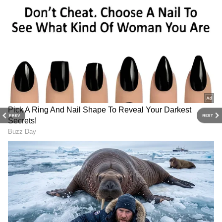
மீண்டும் திறக்கப்படுவது வழக்கம். சில
நேரங்களில் கடுமையான கோடை வெப்பம்
காரணமாக பள்ளிகள் திறப்பு
தள்ளிபோகும். ஆனால், இந்த முறை
மக்களவை தேர்தல் முடிவுகள் ஜூன் 4ம்
தேதி வெளியாக உள்ளதாலும், கடுமையான
வெப்பம் காரணமாகவும் பள்ளிகள் ஜூன்
PREV
NEXT
இரண்டாவது வாரத்தில் பள்ளிகள் திறக்க
வாய்ப்பிருப்பதாக கூறப்பட்டு வருகிறது.
இதையும் படிங்க:
School College Holiday: மே
29-ம் தேதி விடுமுறை.. வெளியான
முக்கிய அறிவிப்பு! என்ன காரணம்
தெரியுமா?