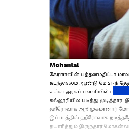
Mohanlal
கேரளாவின் பத்தனம்திட்டா மாவட்
கடந்த1960ம் ஆண்டு மே 21-ந் தே
உள்ள அரசுப் பள்ளியில் படித்த 
கல்லூரியில் படித்து முடித்தார்
ஹீரோவாக அறிமுகமானார் மோகன்ல
இப்படத்தில் ஹீரோவாக நடித்ததோ
தயாரித்தும் இருந்தார் மோகன்லா