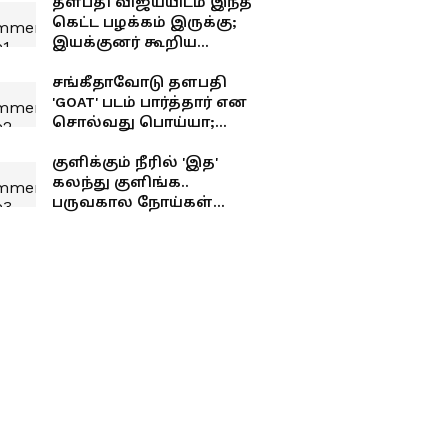
தளபதி விஜய்யிடம் இந்த
கெட்ட பழக்கம் இருக்கு;
இயக்குனர் கூறிய
சீக்ரெட்..!
சங்கீதாவோடு தளபதி
'GOAT' படம் பார்த்தார் என
சொல்வது பொய்யா;
உண்மையில் நைட் ஷோ
யாருடன் பார்த்தார்
குளிக்கும் நீரில் 'இத'
தெரியுமா?
கலந்து குளிங்க..
பருவகால நோய்கள்
உங்கள தாக்காது!