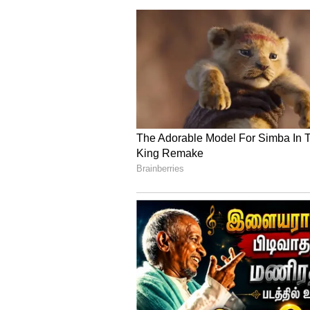
3
6
Mohanlal Birthday