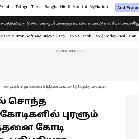
Prabha
Telugu
Tamil
Bangla
Hindi
Marathi
MyNation
Add Prefer
ெய்தி
தமிழ்நாடு
சினிமா
ஆட்டோ
வர்த்தகம்
விளையாட்டு
லைஃப்ஸ்டைல்
ஜோ
Make Mutton Soft And Juicy?
Dry Fish Vs Fresh Fish
Today Rasi Palan
்ட்... கோடிகளில் புரளும் மோகன்லால் இத்தனை கோடி சொத்துக்களுக்கு அதிபதியா?
ில் சொந்த
. கோடிகளில் புரளும்
த்தனை கோடி