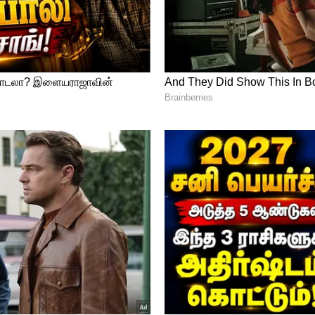
ித்த இவிடே துடங்குன்னு என்கிற திரைப்படம்
ந்தஸ்தை கொடுத்தது. அதையடுத்து
நடித்த பூச்சக்கோரு மூக்குதின் என்கிற
 நடிகரின் வெர்சடைல் ஆக்டிங்கை
டுத்து கடந்த 44 ஆண்டுகளாக மோகன்லால் -
டை போட்டு வருகிறது.
akshmi : போதும்டா சாமி ஆள விடுங்க...
ுந்து திடீரென விலகிய முக்கிய பிரபலம்