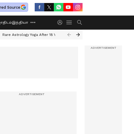
red Source
திடம்
இந்தியா
Rare Astrology Yoga After 18 Years
Dwi Pushkar Yoga 2026
Guru Peyar