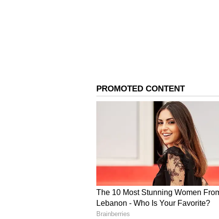
malayalam Actor Mohanl
தீரனோட்டம் படத்தில் மனநலம் 
நடித்திருந்தார் மோகன்லால். அ
இப்படம் 25 ஆண்டுகளுக்கு பின
மோகன்லாலின் முதல் படமாக மஞ்ச
ஆண்டு திரைக்கு வந்தது. இதையட
தொடங்கிய மோகன்லால் மூன்றே ஆண
அதில் பெரும்பாலான படங்களில் 