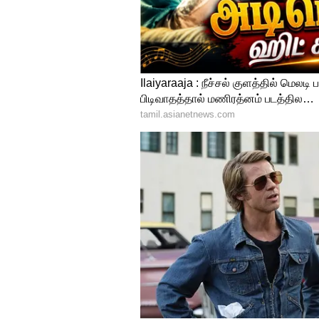
சசிகுமார் இயக்கத்தில் இவர் நட
தான் மோகன்லாலுக்கு ஹீரோ அ
பிரியதர்ஷன் இயக்கத்தில் அவர் 
திரைப்படம் மோகன்லால் என்கிற
வெளிக்கொண்டு வந்தது. இதைய
பிரியதர்ஷன் கூட்டணி வெற்றிந
இதையும் படியுங்கள்...
Baakiyal
பாக்கியலட்சுமி சீரியலில் இர