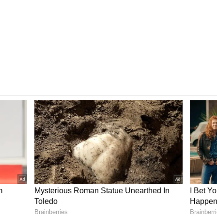
al
குன்றிய இளைஞர் கதாபாத்திரத்தில்
ப்போது சென்சார் பிரச்சனையில் சிக்கிய
்னர் தான் ரிலீஸ் ஆனது. அதனால்
ில் விரிஞ்சா அமைந்தது. இப்படம் 1980-ம்
ுத்து சினிமாவில் பிசியாக நடிக்க
்டுகளில் 25 படங்களில் நடித்து முடித்தார்.
வில்லனாக நடித்திருந்தார்.