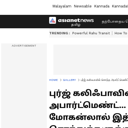
Malayalam
Newsable
Kannada
Kannada
தற்போதைய ச
TRENDING :
Powerful Rahu Transit
How To 
HOME
GALLERY
புர்ஜ் கலிஃபாவில் சொந்த அபார்ட்மெண
புர்ஜ் கலிஃபாவ
அபார்ட்மெண்ட்..
மோகன்லால் இ