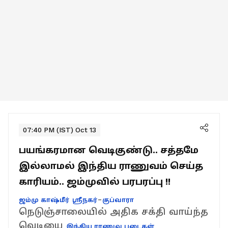
07:40 PM (IST) Oct 13
பயங்கரமான வெடிகுண்டு.. சத்தமே
இல்லாமல் இந்திய ராணுவம் செய்த
காரியம்.. ஜம்முவில் பரபரப்பு !!
-
ஜம்மு காஷ்மீர்
ஸ்ரீநகர்
குப்வாரா
நெடுஞ்சாலையில் அதிக சக்தி வாய்ந்த
வெடியை
இந்திய ராணுவ படைகள்