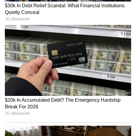
காவலர்கள், முதல் நிலைக் காவலர், மூத்த
புகைப்படக் கலைஞர் ஒருவர் என மொத்தம்
34 பேருக்கு விருது வழங்கப்பட்டது. இந்த
பட்டியலில் உள்ளவர்கள் உளவுப்பிரிவு
சைபர் கிரைம் சிறப்பு பிரிவு ஆகிய
பிரிவுகளை சார்ந்தவர்கள் என்பது
குறிப்பிடத்தக்கது.