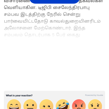
விசாரணையில் பல திடுக்கிடும் தகவல்கள்
வெளியாகின. டிஜிபி சைலேந்திரபாபு
சம்பவ இடத்திற்கு நேரில் சென்று
பார்வையிட்டதோடு காவல்துறையினரிடம்
அலோசனை மேற்கொண்டார். இந்த
சம்பவம் தொடர்பாக 5 பேர் கைது
செய்யப்பட்டுள்ளனர்.
LATEST VIDEOS
இதையும் படிங்க:
கோவை தொடர்குண்டு
வெடிப்பு மீண்டும் தலைதூக்குமோ என்ற
அச்சத்தில் மக்கள்; முன்னாள் அமைச்சர்
ஆர்.பி.உதயகுமார் அதிர