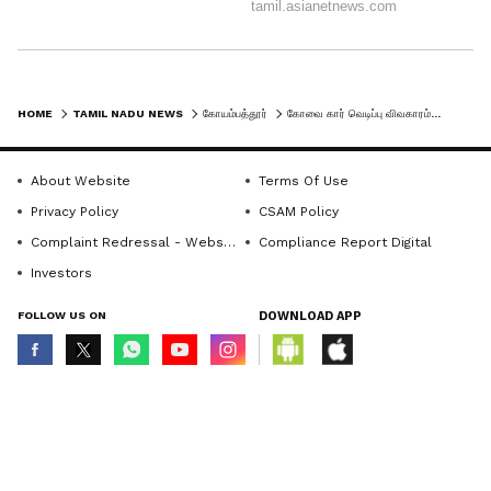
HOME
TAMIL NADU NEWS
கோயம்பத்தூர்
கோவை கார் வெடிப்பு விவகாரம்... சிறப்பாக பணியாற்றிய காவலர்களுக்கு டிஜிபி பாராட்டு!!
About Website
Terms Of Use
Privacy Policy
CSAM Policy
Complaint Redressal - Website
Compliance Report Digital
Investors
FOLLOW US ON
DOWNLOAD APP
© Copyright 2026 Asianxt Digital Technologies Private Limited (Formerly
known as Asianet News Media & Entertainment Private Limited) | All Rights
Reserved