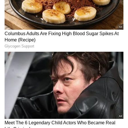
DOWNLOAD APP
இதனிடையே கோவை வந்துள்ள டிஜிபி
சைலேந்திரபாபு காவல் அதிகாரிகளுடன்
கார் வெடிப்பு வழக்கு தொடர்பாக காவல்
ஆணையர் ஆலோசனை மேற்கொண்டு
வருகிறார். நேற்றைய தினம் கார் வெடிப்பு
வழக்கினை தேசிய புலனாய்வு முகமைக்கு