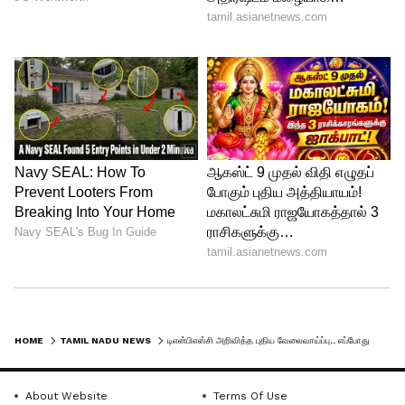
சேலம், வேலூர் ஆகிய இடங்களில் தேர்வு
மையம் அமைக்கப்படும் என்று
தெரிவிக்கப்பட்டுள்ளது.
மேலும் படிக்க:
தள்ளிப்போகும் குரூப்
தேர்வு முடிவுகள்.. புதிய அறிவிப்பை
வெளியிட்ட டிஎன்பிஎஸ்சி..
HOME
TAMIL NADU NEWS
டிஎன்பிஎஸ்சி அறிவித்த புதிய வேலைவாய்ப்பு.. எப்போது ..? எப்படி விண்ணப்பது..? விவரம் உள்ளே
About Website
Terms Of Use