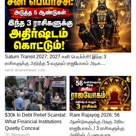
துணை ஆய்வாளர்: அரசு அல்லது அரசால்
அங்கீகரிக்கப்பட்ட பல்கலைக்கழகம்
அல்லது கல்வி நிறுவனங்களில் மீன்வள
அறிவியல், விலங்கியல் பிரிவில் டிகிரி
முடித்திருக்க வேண்டும் அல்லது மீன்வள
தொழில்நுட்ப பிரிவில் டிப்ளமோ
படித்திருக்க வேண்டும்.
தேர்வு செய்யப்படும் முறை:
இப்பணிக்கு தகுதியானவர்கள் ஆன்லைன்
எழுத்துத் தேர்வு, நேர்முகத் தேர்வு மூலம்
தேர்வு செய்யப்படவுள்ளனர். சென்னை,
மதுரை, கோவை, திருச்சி, திருநெல்வேலி,