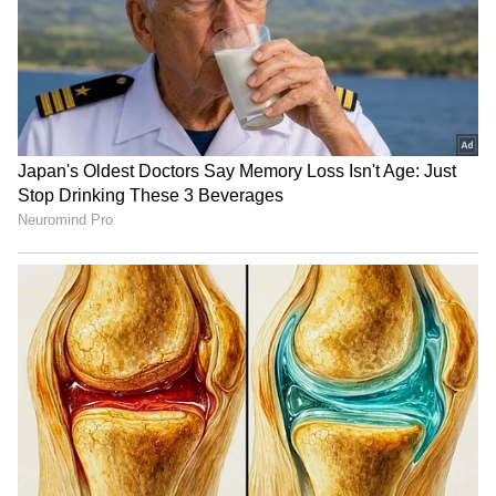
வெற்றி!
விண்ணப்பதாரர்களுக்கு நிரந்தர
பதிவுக்கட்டணம் ரூ.150 ஆக செலுத்த
வேண்டும். தேர்வு கட்டணம் ரூ.100 ஆக
செலுத்த வேண்டும்.
மேலும் படிக்க:
ரூ.1 லட்சம் மாத
சம்பளத்தில் டிஎன்பிஎஸ்சி புதிய
வேலைவாய்ப்பு.. விண்ணப்ப பதிவு
தொடங்கியது..
வயது வரம்பு:
விண்ணப்பதாரர்களுக்கு வயது 32க்குள்