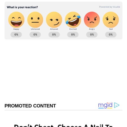
ABOUT THE AUTHOR
Thanalakshmi V
TV
Follow Us