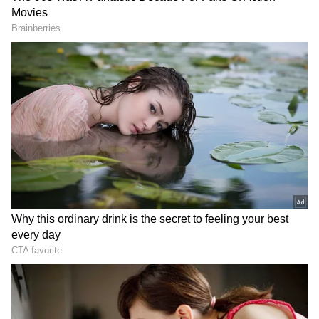
நேற்றைய நிலவரப்படி சவரனுக்கு ரூ.120
உயர்ந்து ரூ.46,680க்கு விற்பனையானது.
அதேபோல், தங்கம் கிராமுக்கு ரூ.15 உயர்ந்து
ரூ.5,835க்கு விற்பனையானது.
Gold Rate in Tamilnadu