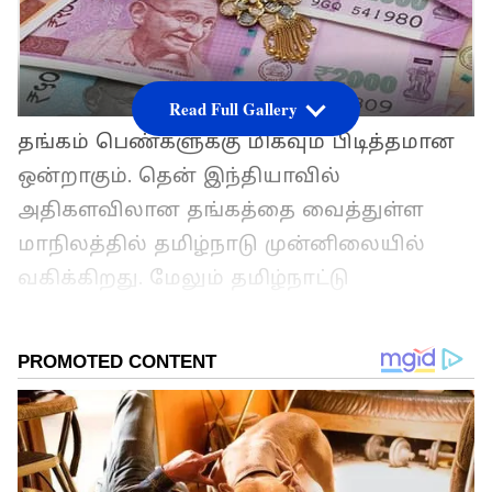
Read Full Gallery
தங்கம் பெண்களுக்கு மிகவும் பிடித்தமான
ஒன்றாகும். தென் இந்தியாவில்
அதிகளவிலான தங்கத்தை வைத்துள்ள
மாநிலத்தில் தமிழ்நாடு முன்னிலையில்
வகிக்கிறது. மேலும் தமிழ்நாட்டு
பெண்களின் தங்க நகைகள் மீதான மோகம்
மிகவும் அதிகம் என்பது அனைவரும்
அறிந்த ஒன்றே. இந்நிலையில், நேற்று
தங்கம் விலை உயர்ந்த நிலையில் இன்று
குறைந்துள்ளது.