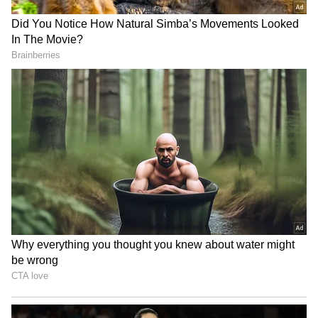
இன்றைய (டிசம்பர் 09) நிலவரப்படி
சென்னையில் 22 கேரட் ஆபரணத்
தங்கத்தின் விலை சவரனுக்கு
ரூ.560 குறைந்து ரூ.46,120-ஆக விற்பனை
செய்யப்படுகிறது. 22 கேரட் தங்கம்
கிராமுக்கு ரூ.70 குறைந்து ரூ.5,765ஆக
விற்பனையாகிறது. 24 கேரட் தங்கம் கிராம்
ஒன்றுக்கு ரூ. 6,235ஆக விற்பனையாகிறது.
24 கேரட் தங்கம் சவரன் ரூ. 49,880ஆக