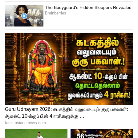
வெள்ளி விலை இரண்டு ரூபாய் குறைந்து
கிராம் வெள்ளி ரூ.78.00க்கு விற்பனை
செய்யப்படுகிறது. மேலும் ஒரு கிலோ
வெள்ளி ரூ.78,000க்கும் விற்பனை
செய்யப்படுகிறது.
LATEST VIDEOS