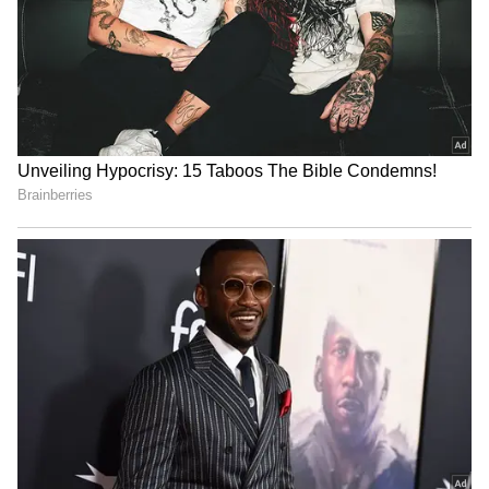
4
Viduthalai Part 2
தற்பொழுது விடுதலை திரைப்படத்தின்
இரண்டாம் பாகத்தை பரபரப்பாக நடத்தி
வரும் தமிழ் சினிமாவின் முன்னணி
இயக்குனரான வெற்றிமாறன், தல அஜித்
அவர்களிடம் ஒரு கதையை
கூறியுள்ளதாகவும். தல அஜித் அவர்களுக்கு
அதற்கு ஒப்புக் கொண்டுள்ளதாகவும்