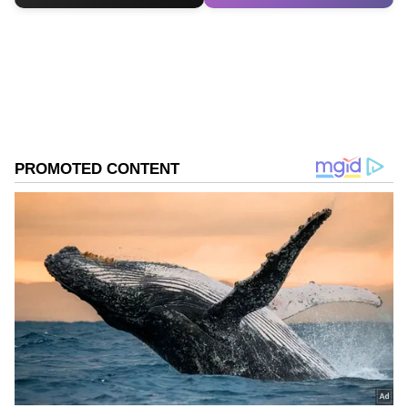
திரைப்படத்தை கொடுத்த தல அஜித்
அவர்களின் தீவிர ரசிகரான ஆதிக்
ரவிச்சந்திரன் இயக்க உள்ளதாகவும்,
மைத்திரி மூவிஸ் அந்த திரைப்படத்தை
தயாரிக்க உள்ளதாகவும் தகவல்கள்
வெளியாகி உள்ளது.
Anikha: குழந்தை நட்சத்திரமாக நடித்து
கோடீஸ்வரியாக மாறிய குட்டி நயன்
அனிகா! சொத்து மதிப்பு இத்தனை
கோடியா?
ஏசியாநெட் தமிழ்-ஐ உங்கள் முதன்மைத்
தேர்வாக்குங்கள்