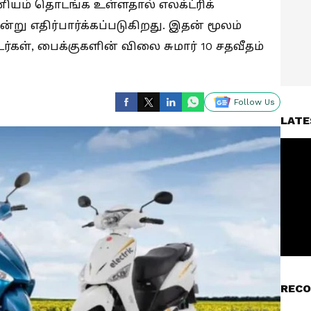
மானியம் தொடங்க உள்ளதால் எலக்ட்ரிக்
்று எதிர்பார்க்கப்படுகிறது. இதன் மூலம்
டர்கள், பைக்குகளின் விலை சுமார் 10 சதவீதம்
Follow Us
LATE
RECO