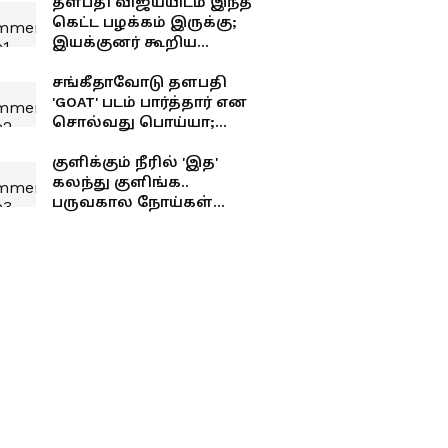
தளபதி விஜய்யிடம் இந்த
கெட்ட பழக்கம் இருக்கு;
இயக்குனர் கூறிய
சீக்ரெட்..!
சங்கீதாவோடு தளபதி
'GOAT' படம் பார்த்தார் என
சொல்வது பொய்யா;
உண்மையில் நைட் ஷோ
யாருடன் பார்த்தார்
குளிக்கும் நீரில் 'இத'
தெரியுமா?
கலந்து குளிங்க..
பருவகால நோய்கள்
உங்கள தாக்காது!