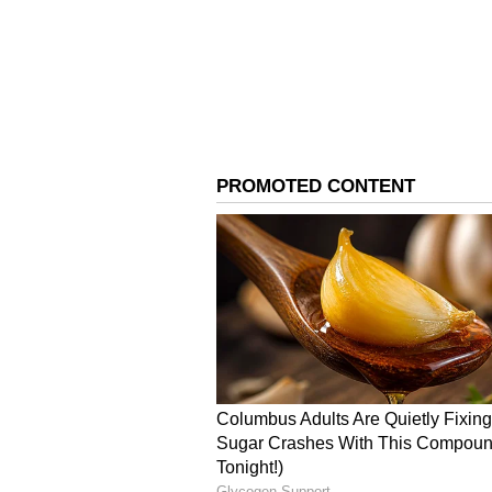
FAME 2
இந்திய அரசின் கனரக தொழில்கள
எலக்ட்ரிக் மொபிலிட்டி ஊக்குவிப
நான்கு மாத காலத்திற்கு மின்ச
ஏற்றுக்கொள்வதற்கு மொத்தம் ரூ