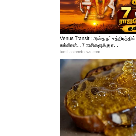
ICRA
இத்திட்டத்தின் கீழ், மின்சார 
10,000/kWhல் இருந்து ரூ. 5,000
வாகனத்திற்கு அதிகபட்சமாக ரூ.1
மின்சார இரு சக்கர வாகனங்களுக
பங்கு ஆரம்ப கொள்முதல் செலவு
குறிப்பிடுகிறது.