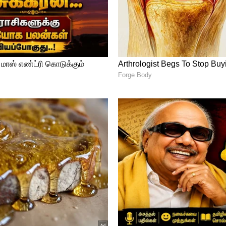
இரு சக்கர வாகனங்களுக்கான மானியம் ரூ.
/kWh ஆக குறைக்கப்பட்டுள்ளது, ஒரு
0,000 பலன் கிடைக்கும். எவ்வாறாயினும்,
்கு ஒதுக்கப்பட்ட செலவில் மூன்றில் இரண்டு
களை அதிகரிக்கும் என்று ICRA