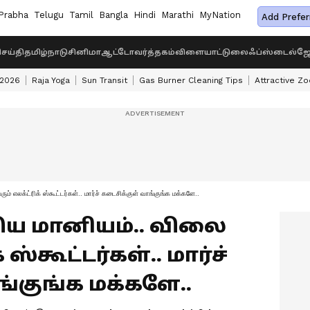
Prabha
Telugu
Tamil
Bangla
Hindi
Marathi
MyNation
Add Prefer
ெய்தி
தமிழ்நாடு
சினிமா
ஆட்டோ
வர்த்தகம்
விளையாட்டு
லைஃப்ஸ்டைல்
ஜோ
 2026
Raja Yoga
Sun Transit
Gas Burner Cleaning Tips
Attractive Zo
ரும் எலக்ட்ரிக் ஸ்கூட்டர்கள்.. மார்ச் கடைசிக்குள் வாங்குங்க மக்களே..
ுதிய மானியம்.. விலை
 ஸ்கூட்டர்கள்.. மார்ச்
ங்குங்க மக்களே..