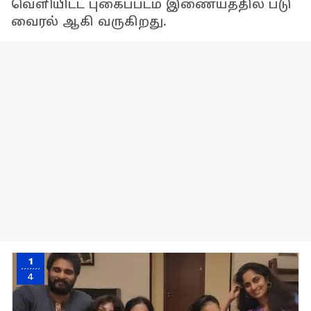
வெளியிட்ட புகைப்படம் இணையத்தில் படு
வைரல் ஆகி வருகிறது.
1
4