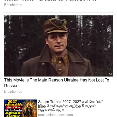
4
Shalini, Richard Rishi, Shamlee
திருமணத்துக்கு பின்னர் அலைபாயுதே
மற்றும் பிரியாத வரம் வேண்டும் ஆகிய
இரண்டு படங்களில் மட்டும் நடித்த ஷாலினி,
அதன்பின்னர் சினிமா பக்கம்
தலைகாட்டவே இல்லை. நடிகை ஷாலினிக்கு
ரிச்சர்டு ரிஷி என்கிற சகோதரரும், ஷாமிலி
என்கிற தங்கையும் உள்ளனர். இவர்கள்
இருவரும் சினிமாவில் ஹீரோ,