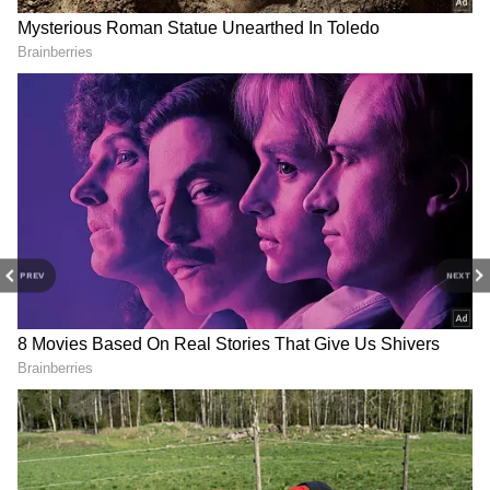
வாழ்க்கையில் மிகப்பெரிய
திருப்புமுனையாக அமைந்த படம் என்றால்
அது சரண் இயக்கத்தில் கடந்த 1999-ம்
ஆண்டு அவர் நடித்த அமர்க்களம்
திரைப்படம் தான். இப்படத்தின் மூலம் தான்
நடிகர் அஜித்துக்கும் நடிகை ஷாலினிக்கும்
இடையே காதல் மலர்ந்தது. இப்படம் ரிலீஸ்
ஆன அடுத்த ஆண்டு அஜித் - ஷாலினி
PREV
NEXT
இருவரும் திருமணம் செய்துகொண்டனர்.
இதையும் படியுங்கள்...
Vishal about Varalaxmi
: வரலட்சுமியின் நிச்சயதார்த்தம் பற்றிய
கேள்வி; ஒளிவு மறைவின்றி ஓப்பனாக
பதிலளித்த விஷால்