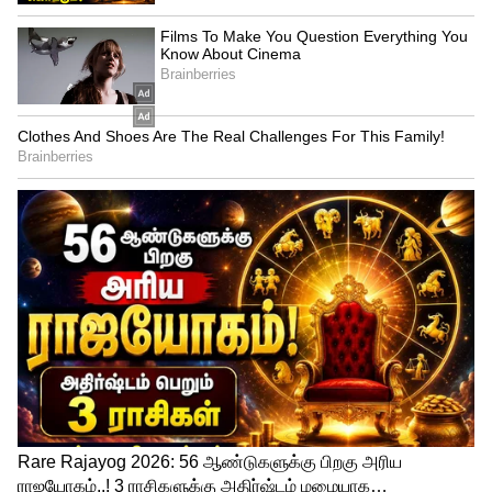
ஹீரோயினாக நடித்துள்ளனர். ரிச்சர்டு ரிஷி
திரெளபதி, ருத்ரதாண்டவம் போன்ற
வெற்றிப்படங்களில் ஹீரோவாக
நடித்திருந்தார். அதேபோல் ஷாமிலி, வீர
சிவாஜி என்கிற ஒரே ஒரு படத்தில் மட்டும்
ஹீரோயினாக நடித்திருந்தார்.