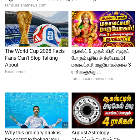
4
4
Shalini Family old vs new photo
இந்த நிலையில், நடிகை ஷாலினி அவரது
தங்கை ஷாமிலி மற்றும் சகோதரர் ரிச்சர்டு
ரிஷி உடன் சேர்ந்து தனது தாயாரின்
பிறந்தநாளை கொண்டாடி இருக்கிறார்.