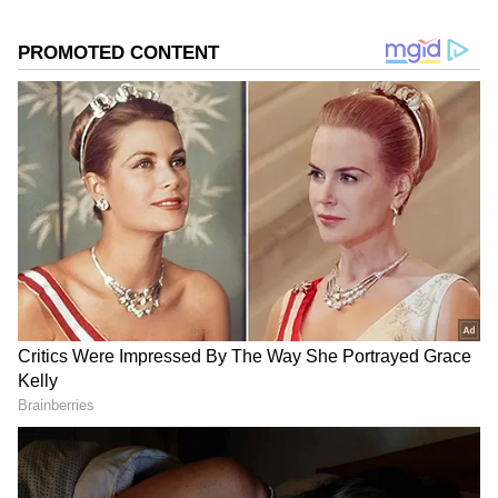
அடுத்து நடிகை ஷாலினிக்கு அடுத்தடுத்து
பட வாய்ப்புகள் குவிந்தன. இவர் தமிழைக்
காட்டிலும் மலையாளத்தில் தான் அதிக
படத்தில் நடித்துள்ளார்.
Add Asianetnews Tamil as a Preferred
Source