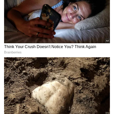
2
4
Ajith, shalini
தமிழில் வெறும் ஐந்து படங்களில் மட்டுமே
நடித்த ஷாலினி அத்துடன் சினிமாவை
விட்டு விலகிவிட்டார். அதில் அவரது