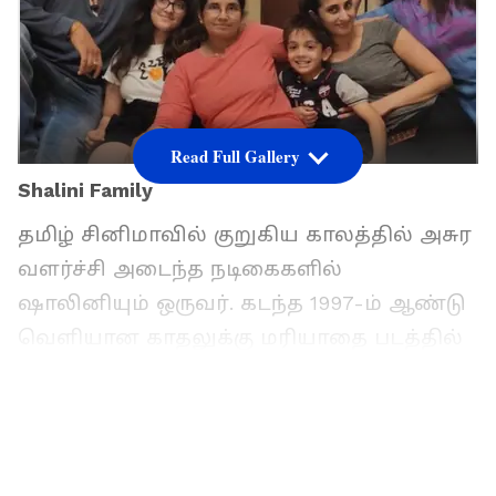
Read Full Gallery
Shalini Family
தமிழ் சினிமாவில் குறுகிய காலத்தில் அசுர
வளர்ச்சி அடைந்த நடிகைகளில்
ஷாலினியும் ஒருவர். கடந்த 1997-ம் ஆண்டு
வெளியான காதலுக்கு மரியாதை படத்தில்
நடித்ததன் மூலம் தமிழ் திரையுலகில்
ஹீரோயினாக காலடி எடுத்து வைத்தார்
ஷாலினி. நடிகர் விஜய்க்கு ஜோடியாக அவர்
நடித்த இப்படம் பிளாக்பஸ்டர் ஹிட் ஆனதை