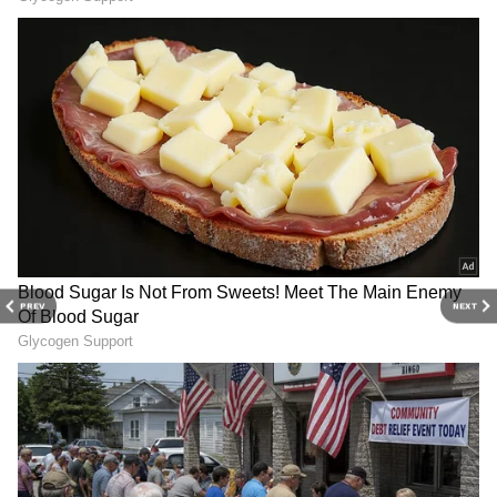
குழந்தைகளுடன் கொண்டாடிய வீடியோ
ஒன்றை நேற்று சினேகா வெளியிட அது
வைரலாக பார்க்கப்பட்டது.
பாக்கிய லட்சுமி சீரியலில் இருந்து விலக
முடிவெடுத்த ரேஷ்மா! இனி ராதிகாவாக
நடிக்க உள்ளது இந்த சர்ச்சை நடிகையா?
PREV
NEXT