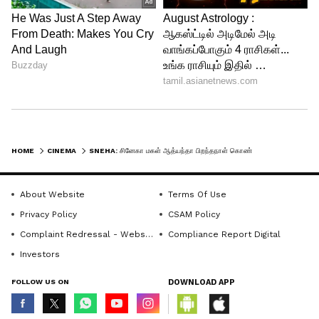
சினேகா தன்னுடைய மகளுக்கு
மேட்சிங்காக பர்பிள் நிற உடையில்
ஜொலிக்கிறார். நடித்தார் பிரசன்னா மற்றும்
அவருடைய மகன் விகான் ஆகியோர் கிரே
நிற ஷர்ட் அணிந்துள்ளதை
பார்க்கமுடிகிறது. தற்போது இந்த
புகைப்படங்களுக்கு ரசிகர்கள் தங்களின்
HOME
CINEMA
SNEHA: சினேகா மகள் ஆத்யந்தா பிறந்தநாள் கொண்டாட்டத்தில் கலந்து கொண்டு வாழ்த்திய பிரபலங்கள்! போட்டோஸ்..!
லைக்குகளை குவித்து வருவதோடு
வாழ்த்துக்களையும் தெரிவித்து
About Website
Terms Of Use
வருகிறார்கள்.
Privacy Policy
CSAM Policy
Complaint Redressal - Website
Compliance Report Digital
Investors
FOLLOW US ON
DOWNLOAD APP