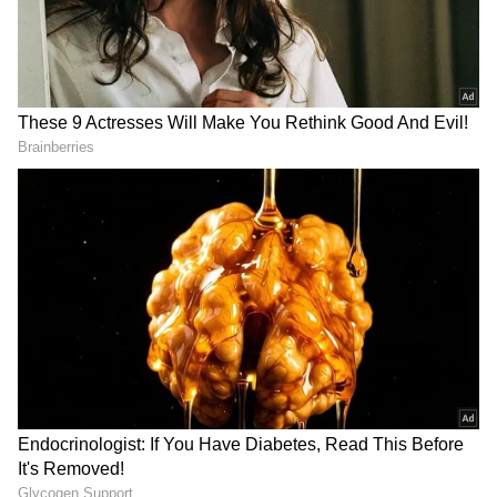
2
5
அந்த வகையில், தன்னுடைய மகள்
ஆத்யந்தா பிறந்தநாளை ஆசிரமத்தில்