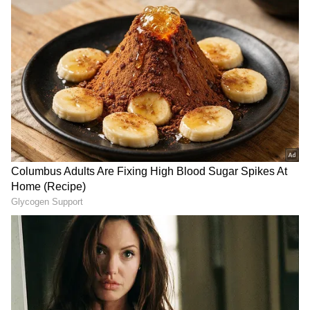
புகைப்படங்களை மிகவும் விமர்சியாக
கொண்டாடுவதை வழக்கமாக
வைத்துள்ளார். குறிப்பாக குழந்தைகளின்,
பிறந்தநாள் போது, முதியோர் மற்றும்
ஆசிரமத்தில் வசிக்கும் குழந்தைகளுக்கும்
பல்வேறு உதவிகள் செய்து வருகிறார்.
ஏசியாநெட் தமிழ்-ஐ உங்கள் முதன்மைத்
தேர்வாக்குங்கள்