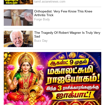
4
5
இதுகுறித்த புகைப்படங்கள் சில தற்போது
சமூக வலைத்தளத்தில் வைரலாக
பார்க்கப்பட்டு லைக்குகளை குவித்து
வருகிறது. குறிப்பாக இந்த பிறந்தநாள்
பார்ட்டியில்... விஜயகுமாரின் மகள் அனிதா,
ப்ரீத்தா, நடிகர் அசோக் உள்ளிட்ட பல