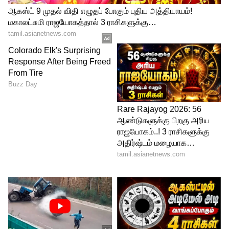
பிரபலங்கள் மற்றும் குடும்ப நண்பர்கள்
கலந்து கொண்டுள்ளனர்.
Hansika:கல்யாணத்திற்கு பிறகும் கவர்ச்சி
கும்மாளம்..! ஸ்ட்ராப்லெஸ் உடையில்
சூடேற்றிய ஹன்சிகாவின் ஹாட்
போட்டோஸ்!
5
5