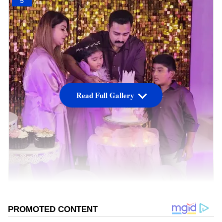
5
Read Full Gallery
நடிகை சினேகா, ஒவ்வொரு வருடமும்...
தன்னுடைய மகன் மற்றும் மகளின்