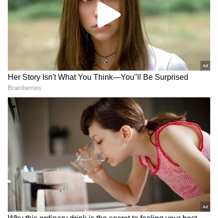
2
6
திருமணத்திற்கு பின்னர் ஹீரோயினாக