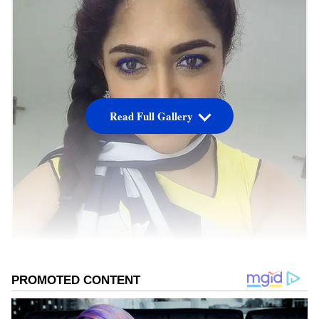
Read Full Gallery
தமிழ் திரையுலகில் தனக்கென ஏராளமான
ரசிகர் பட்டாளத்தை கொண்டவர் குஷ்பு ஒரு