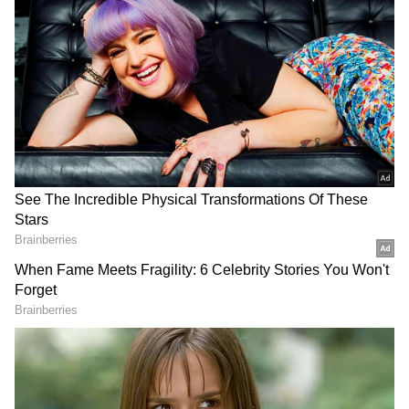
காலத்தில் முன்னணி நடிகையாக
கொடிக்கட்டி பறந்தவர். இவருக்காக
ரசிகர்கள் கோவில் கோவில் கூட
காட்டியுள்ளனர். அதே போல் முதல் முதலாக
ரசிகர்கள் ஒரு நடிகைக்கு கோவில்
காட்டியுள்ளார்கள் என்றால் அது இவருக்கு
தான்.
ஏசியாநெட் தமிழ்-ஐ உங்கள் முதன்மைத்
தேர்வாக்குங்கள்