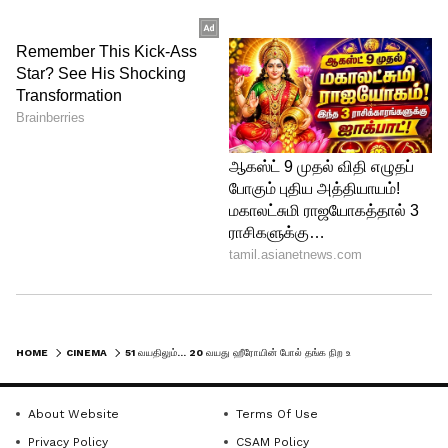
நிகழ்ச்சிகளை தொகுத்து வழங்கியுள்ளது
மட்டும் இன்றி, நடுவராகவும் இருந்துள்ளார்.
மேலும் செய்திகள்: '
பாரதி கண்ணம்மா'
ஃபரீனாவிடம் நீங்கள் முஸ்லீம் தானே?
பின் ஏன் இப்படி.. நெட்டிசன் கேள்விக்கு
நச் பதிலடி !
5
6
HOME
CINEMA
51 வயதிலும்... 20 வயது ஹீரோயின் போல் தங்க நிற உடையில் தகதகவென மின்னி யங் நடிகைகளுக்கு டஃப் கொடுக்கும் குஷ்பு!
About Website
Terms Of Use
Privacy Policy
CSAM Policy