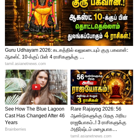
4
6
மேலும் சின்னத்திரை நிகழ்ச்சிகளான
ஜக்கபார்ட், மானாட மயிலாட போன்ற சில