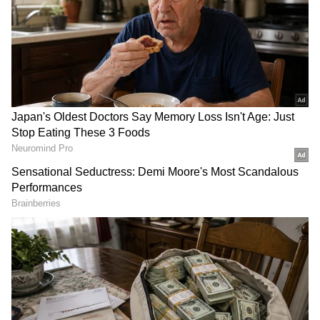
DOWNLOAD APP
தமிழ் சினிமா
(Tamil Cinema News)
, டிவி
நிகழ்ச்சிகள்
(Tamil TV Shows)
,
செலிபிரிட்டி செய்திகள் மற்றும்
சமீபத்திய அப்டேட்களுக்காக ஏஷ்யாநெட்
தமிழ் நியூஸின் பொழுதுபோக்கு பிரிவை
ஆராயுங்கள். சினிமா விமர்சனங்கள்
(Tamil Movies Review)
, நட்சத்திரங்களின்
நேர்காணல்கள், தொடர்களில் நடக்கும்
ட்ராமா மற்றும் பொழுதுபோக்கு உலகின்
டிரெண்ட்ஸ்பாட்டிங்குடன் எப்போதும்