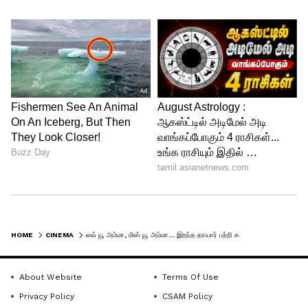
எனக்கு பாசத்தை பெரிதாக வெளிப்படுத்த
தெரியாது என்ற போதிலும், அம்மா
இறப்பதற்கு முன் சில நாட்களாக அவரிடம்
நிறைய பேசினேன். அப்போதும் அவர்
என்னை உற்சாகப்படுத்திக் கொண்டே
HOME
CINEMA
லவ் யூ அம்மா, மிஸ் யூ அம்மா... இறந்த தாயார் பற்றி கண்ணீர் வர வைக்கும் நினைவுகளை பகிர்ந்த நடிகர் உதயா!
இருந்தார். அவர் போய் விட்டால் நான்
அனாதை என்று நான் என்னுடைய
About Website
Terms Of Use
உறவினர் ஒருவரிடம் சொன்னபோது கூட,
Privacy Policy
CSAM Policy
அப்படியெல்லாம் உன்னை விட்டு செல்ல