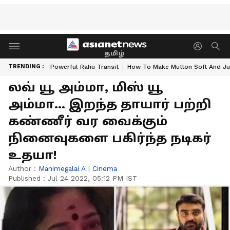
தமிழ்
TRENDING :
Powerful Rahu Transit
How To Make Mutton Soft And Ju
லவ் யூ அம்மா, மிஸ் யூ
அம்மா... இறந்த தாயார் பற்றி
கண்ணீர் வர வைக்கும்
நினைவுகளை பகிர்ந்த நடிகர்
உதயா!
Author :
Manimegalai A
|
Cinema
Published :
Jul 24 2022, 05:12 PM IST