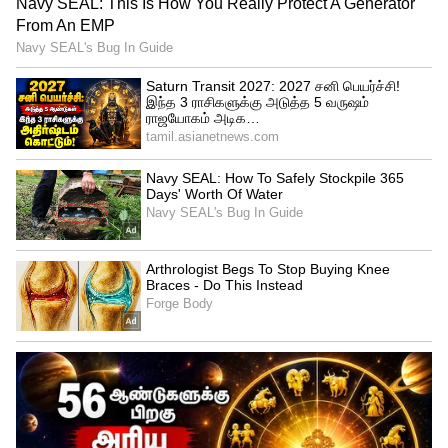
குன்றிய போதெல்லாம் மருத்துவர்களே
ஆச்சரியப்படும் வகையில் அவர் மீண்டு
வந்திருக்கிறார். நீ வெற்றி பெறுவதை
பார்க்காமல் நான் போய் விட மாட்டேன்
என்று புன்னகையுடன் என்னிடம் கூறுவார்.
ஷீ இஸ் அ ஃபைட்டர். ஆனால் யாருமே
எதிர்ப்பார்க்காத போது எங்களை எல்லாம்
விட்டு விட்டு சென்று விட்டார்.
மேலும் செய்திகள்:
கடைசில இப்படி
ஆகிடுச்சே... அஜித்துக்கு பதிலா
யாஷிகா..? செம்ம அப்செட்டான
ரசிகர்கள்..!