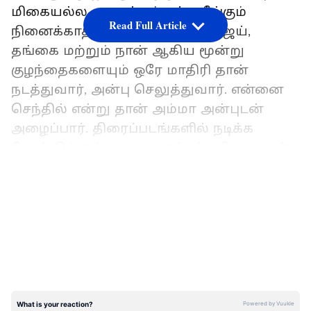
மிகையல்ல. யாருக்கும் எந்த தீங்கும்
Read Full Article
நினைக்காதவர் எங்கள் தாய். விஜய்,
தங்கை மற்றும் நான் ஆகிய மூன்று
குழந்தைகளையும் ஒரே மாதிரி தான்
நடத்துவார், அன்பு செலுத்துவார். என்னை
செந்தில் என்று தான் அம்மா அன்புடன்
அழைப்பார். திரைப்படங்களில் நடிக்க
வேண்டும் என்ற ஆசை ஏற்பட்ட பிறகு நான்
முதலில் சொன்னது அம்மாவிடம் தான்.
LATEST VIDEOS
அப்பாவிற்கு இதில் பெரிதும் விருப்பம்
இல்லை என்ற போதிலும், அம்மா தான்
அவரை சம்மதிக்க வைத்து நான்
நடிகனாவதற்கு காரணமாக இருந்தார்.
மேலும் செய்திகள்:
'பாரதி கண்ணம்மா'