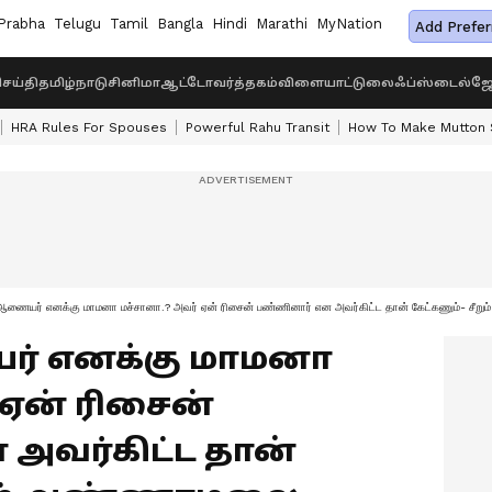
Prabha
Telugu
Tamil
Bangla
Hindi
Marathi
MyNation
Add Prefer
ெய்தி
தமிழ்நாடு
சினிமா
ஆட்டோ
வர்த்தகம்
விளையாட்டு
லைஃப்ஸ்டைல்
ஜோ
HRA Rules For Spouses
Powerful Rahu Transit
How To Make Mutton S
 ஆணையர் எனக்கு மாமனா மச்சானா.? அவர் ஏன் ரிசைன் பண்ணினார் என அவர்கிட்ட தான் கேட்கணும்- சீ
ர் எனக்கு மாமனா
 ஏன் ரிசைன்
அவர்கிட்ட தான்