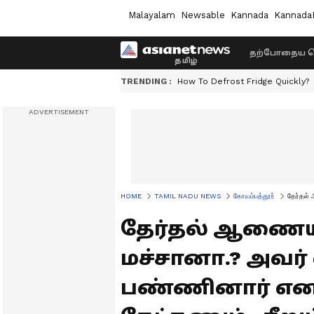
Malayalam
Newsable
Kannada
Kannada
தற்போதைய ச
TRENDING :
How To Defrost Fridge Quickly?
HOME
TAMIL NADU NEWS
கோயம்பத்தூர்
தேர்தல்
தேர்தல் ஆணைய
மச்சானா.? அவர்
பண்ணினார் என 