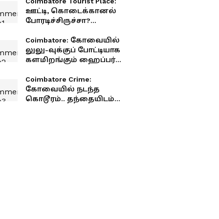
Coimbatore Tourist Place:
ஊட்டி, கொடைக்கானல்
போரடிச்சிருச்சா?
கோவையைச் சுற்றி
இருக்கும் இந்த 10
Coimbatore: கோவையில்
ஸ்பாட்களுக்கு ஒரு விசிட்
லுலு-வுக்குப் போட்டியாக
அடிங்க!
களமிறங்கும் ஹைப்பர்
மார்க்கெட்! எப்போது
திறப்பு? என்னென்ன
Coimbatore Crime:
இருக்கு தெரியுமா?
கோவையில் நடந்த
கொடூரம்.. தந்தையிடம்
கதறிய குழந்தை.. 32
வயது திவ்யா.. ஆண்
நண்பருக்காக இப்படியா?