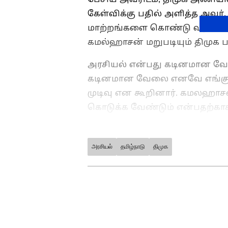
கேள்விக்கு பதில் அளித்த அவர், 
மாற்றங்களை கொண்டு வர வேண்ட
கமல்ஹாசன் மறுபடியும் திமுக ப
அரசியல் என்பது கடினமான வே
கடினமான வேலை எனவே எங்கு 
முடிவு என கூறினார். கமலஹாசன
கொடுக்க வேண்டும் என்பதற்காக 
விரும்புகிறார்களோ அதற்கு ஒர
அரசியல்
தமிழ்நாடு
திமுக
ABOUT THE AUTHOR
Ajmal Khan
AK
அஜ்மல்கான், பிரபல தொலைக்க
பணிபுரிந்துள்ளார். 20வருட
கடந்த 3 ஆண்டுகளாக ஏசியா 
சார்ந்த செய்திகளையும் எழுதி