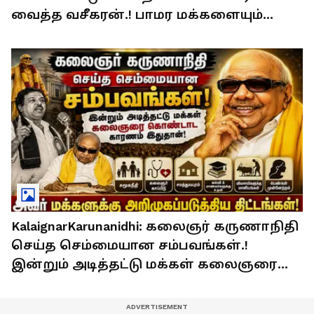
வைத்த வசீகரன்.! பாமர மக்களையும்
ரசிக்க வைத்த அல்டிமேட் அரசியல் பேச்சு.!
KalaignarKarunanidhi: கலைஞர் கருணாநிதி
செய்த செம்மையான சம்பவங்கள்.!
இன்றும் அடித்தட்டு மக்கள் கலைஞரை
கொண்டாட காரணம் இதுதான்.!