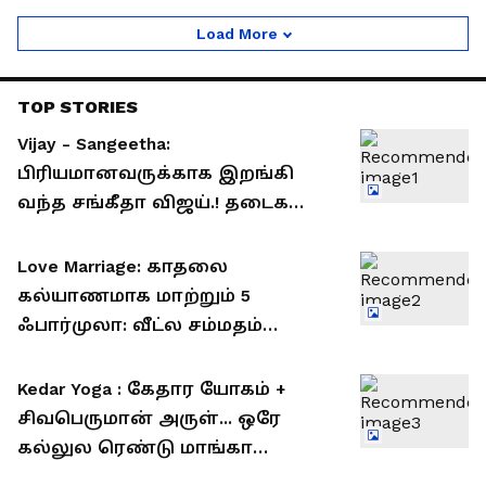
தாறுமாறாக மாறப்போகும் தமிழ்நாடு.!
Load More
TOP STORIES
Vijay - Sangeetha:
பிரியமானவருக்காக இறங்கி
வந்த சங்கீதா விஜய்.! தடைகளை
உடைத்து குடும்பத்தை ஒன்று
சேர்த்தது யார் தெரியுமா?!
Love Marriage: காதலை
கல்யாணமாக மாற்றும் 5
ஃபார்முலா: வீட்ல சம்மதம்
வாங்குவது இனி ஈஸி..!
Kedar Yoga : கேதார யோகம் +
சிவபெருமான் அருள்... ஒரே
கல்லுல ரெண்டு மாங்கா
அடிக்கப்போகும் 5 ராசிகள்