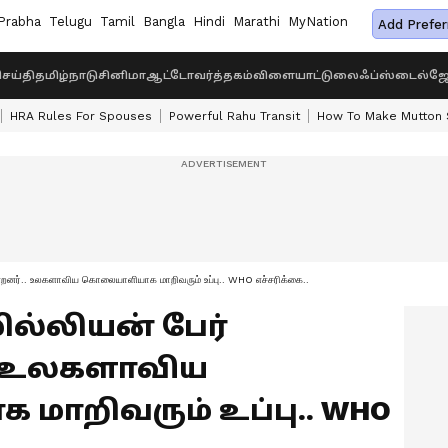
Prabha
Telugu
Tamil
Bangla
Hindi
Marathi
MyNation
Add Prefer
ெய்தி
தமிழ்நாடு
சினிமா
ஆட்டோ
வர்த்தகம்
விளையாட்டு
லைஃப்ஸ்டைல்
ஜோ
HRA Rules For Spouses
Powerful Rahu Transit
How To Make Mutton S
ின்றனர்.. உலகளாவிய கொலையாளியாக மாறிவரும் உப்பு.. WHO எச்சரிக்கை..
மில்லியன் பேர்
. உலகளாவிய
ாறிவரும் உப்பு.. WHO