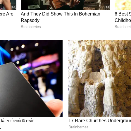
O பரிந்துரைக்கிறது.
்ஸ் சாப்பிட்டல் உடலில் என்ன நடக்கும்
ைப்பது?
ிளைவிப்பதால் உப்பைக் கைவிடுவது
னால்தான் வீட்டில் சமைத்த புதிய உணவுகளை
உணவுகளை தவிர்க்கவும், உங்கள் உணவில்
ளவைக் கண்காணிக்கவும் உலக சுகாதார அமைப்பு
 போதே குறைவான அளவில் உப்பு போட்டு