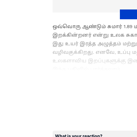
ஒவ்வொரு ஆண்டும் சுமார் 1.89
இறக்கின்றனர் என்று உலக சுகா
இது உயர் இரத்த அழுத்தம் மற்
வழிவகுக்கிறது. எனவே, உப்பு ம
உலகளாவிய இறப்புகளுக்கு இட
இந்த பதிவில் பார்க்கலாம்.
கோவிட்-ஐ விட கொடிய நோய்
ABOUT THE AUTHOR
உலகம் தயாரா? WHO குழு 
Ramya s
RS
விஷுவல் கம்யூனிகேஷனில் இ
செய்தி ஊடகத்துறையில் பணி
சேனல்கள் மற்றும் டிஜிட்டல
இவருக்கு உள்ளது. தற்போது
துணை ஆசிரியராக பணியாற்ற