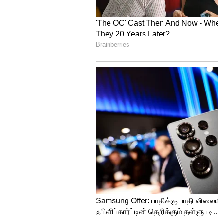
வளர்ச்சிக்கு அவசியம் என்று WH
தினமும் லேட் நைட்டில் ஸ்நாக
தெரியுமா?
உப்பின் நுகர்வை எப்படி குற
உணவின் சுவைக்கு இடையூறு வ
சாத்தியம் இல்லாத ஒன்று.. அத
உண்ணவும், பதப்படுத்தப்பட்ட 
நீங்கள் சேர்க்கும் உப்பின் அ
பரிந்துரைக்கிறது. சமைக்கும்
சமைக்கவும்.