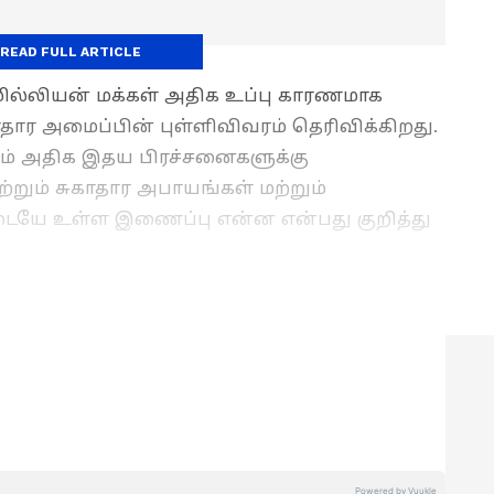
READ FULL ARTICLE
 மில்லியன் மக்கள் அதிக உப்பு காரணமாக
தார அமைப்பின் புள்ளிவிவரம் தெரிவிக்கிறது.
றும் அதிக இதய பிரச்சனைகளுக்கு
ற்றும் சுகாதார அபாயங்கள் மற்றும்
ையே உள்ள இணைப்பு என்ன என்பது குறித்து
 X : மற்றொரு தொற்றுநோயைச் சமாளிக்க
ஆலோசனை..
ளங்கலை பட்டம் பெற்றுள்ள இவர் 2011 முதல்
யாற்றி வருகிறார். பல முன்னணி செய்தி
் செய்தி தளங்களில் பணியாற்றிய அனுபவம்
 ஏசியா நெட் தமிழ் செய்தி இணையதளத்தில் மூத்த
ி வருகிறார். லைஃப்ஸ்டைல், வணிகம்,