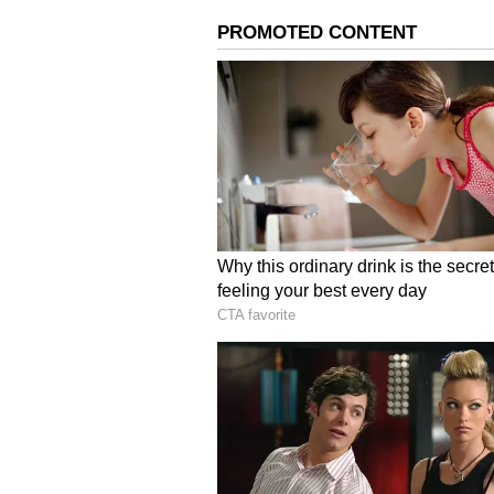
ஹார்வர்ட் மருத்துவப் பள்ளிய
உட்கொள்வது உயர் இரத்த அழுத்த
தெரிவிக்கிறது. இது இதய செயல
ஏற்கனவே இதய செயலிழப்பு உள்
ஏற்படுத்துகிறது.
சரி, அப்படி எனில் உப்பின் 
பெரியவர்கள் ஒரு நாளைக்கு 200
வேண்டும் என்று பரிந்துரைக்கப்
இருக்கும். இருப்பினும், குழந
ஏற்ப அளவை சரிசெய்யலாம். 