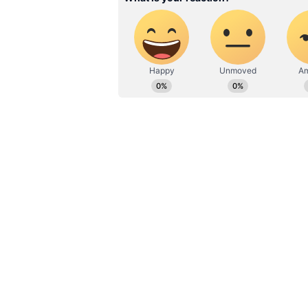
வேலைவாய்ப்பு, சினிமா ஆகிய
வாசகர்களை ஈர்க்கும் வகையி
உப்பில் பரவலாக காணப்படும் 
செயல்பாட்டை பராமரிக்க உதவும்
இறைச்சி போன்ற பல்வேறு உண
காணப்படுகிறது. ஆனால் அதிக 
நோய், பக்கவாதம் மற்றும் அகா
என்று உலக சுகாதார மையத்தின்