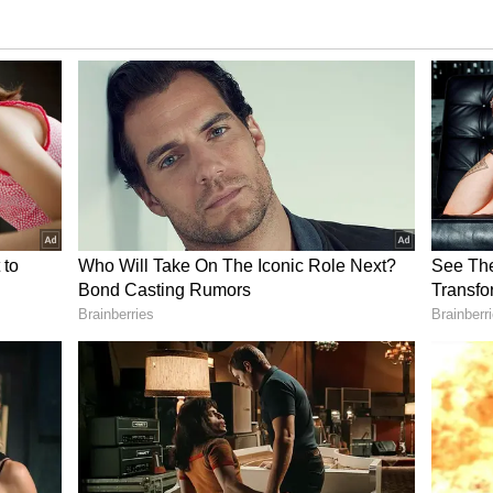
ின் அறிக்கை, அதிகப்படியான சோடியம்
த்திற்கு வழிவகுக்கிறது என்று
ிழப்பு அபாயத்தை மேலும் அதிகரிக்கிறது.
ளவர்களுக்கு இது சிக்கல்களை
பரிந்துரைக்கப்பட்ட அளவு என்ன?
0 mg அதாவது 2 கிராம் உப்பு எடுத்துக்கொள்ள
படுகிறது. து, இது ஒரு டீஸ்பூன் குறைவாக
்தைகளுக்கு, அவர்களின் ஆற்றல் தேவைகளுக்கு
உப்பின் அயோடின் ஆரோக்கியமான மூளை