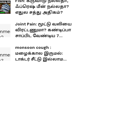
Fish: கருவாடு நல்லதா,
ஃப்ரெஷ் மீன் நல்லதா?
எதுல சத்து அதிகம்?
Joint Pain: மூட்டு வலியை
விரட்டணுமா? கண்டிப்பா
சாப்பிட வேண்டிய 7
உணவுகள் இதோ!
monsoon cough :
மழைக்கால இருமல்:
டாக்டர் சீட்டு இல்லாம
மருந்து கிடைக்காதுனா
மக்கள் டாக்டர்கிட்ட
போவாங்களா?