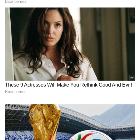
3
8
பிரபல பாலிவுட் நடிகை குல்ஜீத் ரந்தாவா
தனது வீட்டில் மர்மமான முறையில் இறந்து
கிடந்தார். தனது 30-வது வயதில்
வாழ்க்கையில் உள்ள பிரச்சனைகளை