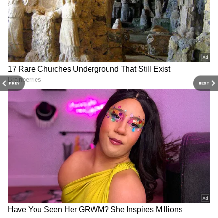
எழுப்பியது. ஆனால் அதற்கான விடை
கிடைக்காததால், தற்போது வரை அவரின்
மரணம் மர்மமாகவே தொடர்கிறது.
PREV
NEXT