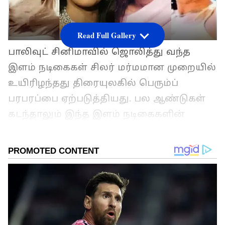
Read Full Gallery
பாலிவுட் சினிமாவில் ஜொலித்து வந்த
இளம் நடிகைகள் சிலர் மர்மமான முறையில்
உயிரிழந்தது திரையுலகில் பெரும்ப்
பரபரப்பை ஏற்படுத்தியது. பல ஆண்டுகள்
கடந்தாலும் இந்த இளம் நடிகைகளின்
மரணத்திற்கான காரணம் வெளிவராமல்
மர்மமாகவே இருக்கிறது. அந்த வகையில்
இளம் வயதிலேயே மர்மமான முறையில்
மரணமடைந்த நடிகைகள் குறித்து இந்த
பதிவில் பார்க்கலாம்.
ஏசியாநெட் தமிழ்-ஐ உங்கள் முதன்மைத்