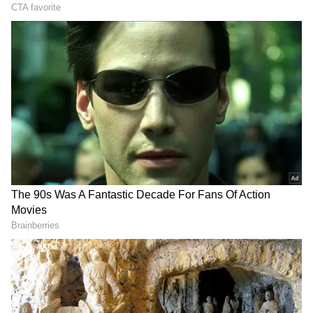
பாலிவுட்டில் பிரபல நடிகையாக வலம்
வந்தவர் நபீசா ஜோசப். கடந்த 2004-ம்
ஆண்டு இவர் மும்பையில் உள்ள தனது
வீட்டில் மர்மமாண முறையில் இறந்து
கிடந்தார். அப்போது அவருக்கு 26 வயது
தான். அதிக மன அழுத்தத்தால் நபீசா
தற்க்கொலை செய்து கொண்டதாக அவரின்
குடும்பத்தினர் தெரிவித்தனர். நபீசாவுக்கு
திருமணம் நிச்சயிக்கப்பட்ட நிலையில்
அவரின் மரணம் பல சந்தேகங்களை