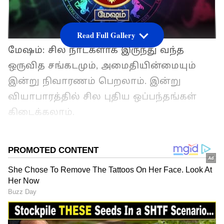
Read Full Gallery
மேஷம்: சில நாட்களாக இருந்து வந்த
ஒருவித சங்கடமும், அமைதியின்மையும்
இன்று நிவாரணம் பெறலாம். இன்று
வியாபாரத்தில் சில புதிய ஒப்பந்தங்கள்
கிடைக்கலாம்.
ஏசியாநெட் தமிழ்-ஐ உங்கள் முதன்மைத்
தேர்வாக்குங்கள்