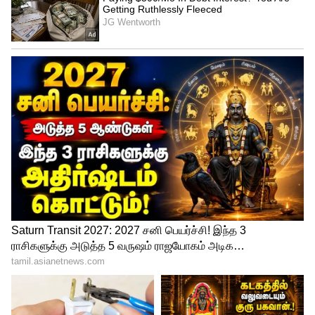
12
கடகம்: எந்த இட மாற்றம் தொடர்பான
திட்டமும் இருக்கும். குடும்ப விஷயங்களில்
வெளியாட்கள் யாரும் தலையிட
அனுமதிக்காதீர்கள்.
5
12