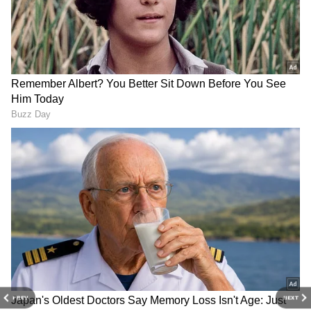
ரிஷபம்: இன்று திடீரென்று முடியாத
காரியம் சாத்தியமாகிவிடும். உங்கள்
திறமையும் ஆளுமையும் பிரகாசிக்கும்.
அக்கம்பக்கத்தினருடன் சிறு விஷயத்தால்
தகராறு ஏற்படலாம்.
PREV
NEXT