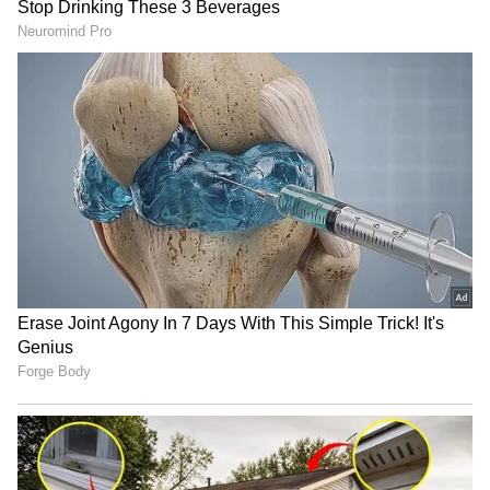
3
12
மிதுனம்: யாரிடமும் அதிகம்
எதிர்பார்க்காதீர்கள். தவறான செயல்களில்
நேரத்தை வீணாக்காதீர்கள்.