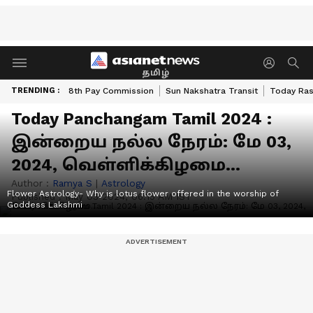
தமிழ்
TRENDING :
8th Pay Commission
Sun Nakshatra Transit
Today Ras
Today Panchangam Tamil 2024 :
இன்றைய நல்ல நேரம்: மே 03,
2024, வெள்ளிக்கிழமை...
Author :
Ramya S
|
Astrology
Flower Astrology- Why is lotus flower offered in the worship of
Published :
May 03 2024, 06:15 AM IST
Goddess Lakshmi