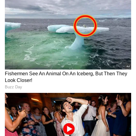
கிழமை : வெள்ளிக்கிழமை.
நாள் : மேல்நோக்கு நாள்
DOWNLOAD APP
பிறை : தேய்பிறை