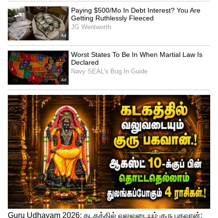
குளிகை : காலை 7.30 முதல் 9.00 வரை
சூலம் : மேற்கு.
பரிகாரம் : வெல்லம்.
Zodiac Signs : இந்த ராசிக்காரர்கள்
கோடிக்கணக்கில் பணம்
சம்பாதிப்பார்களாம்.. நீங்க எந்த ராசி?