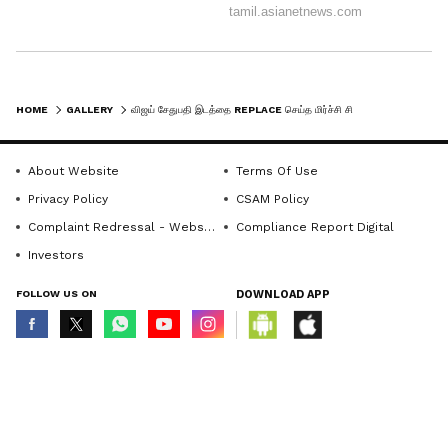
பட்டாளமே நடித்துள்ளது. இப்படம் அடுத்த
ஆண்டு திரைக்கு வரும் என
எதிர்பார்க்கப்படுகிறது.
HOME
GALLERY
விஜய் சேதுபதி இடத்தை REPLACE செய்த மிர்ச்சி சிவா... சூப்பர் அப்டேட் உடன் வெளிவந்த ‘சூது கவ்வும் 2’ ஸ்டில்ஸ்
இதையும் படியுங்கள்...
அவன் ஊர்ல
வெள்ளம் வந்தா அவன் போகாம யாரு
About Website
Terms Of Use
போவா..! மாரி செல்வராஜை
Privacy Policy
CSAM Policy
விமர்சித்தவர்களை வெளுத்துவாங்கிய
Complaint Redressal - Website
Compliance Report Digital
வடிவேலு
Investors
FOLLOW US ON
DOWNLOAD APP
LATEST VIDEOS
© Copyright 2026 Asianxt Digital Technologies Private Limited (Formerly
known as Asianet News Media & Entertainment Private Limited) | All Rights
Reserved