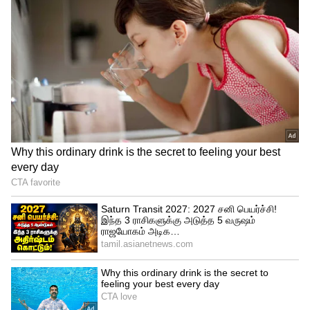
3
4
soodhu kavvum 2 shooting spot photos
சூது கவ்வும் முதல் பாகத்தை தயாரித்த
திருக்குமரன் எண்டர்பிரைசஸ் நிறுவனம்
தான் இப்படத்தையும் தயாரித்து உள்ளது.
இப்படத்தை நாடும் நாட்டு மக்களும் என்கிற
டேக் லைனோடு வெளியிட உள்ளனர்.