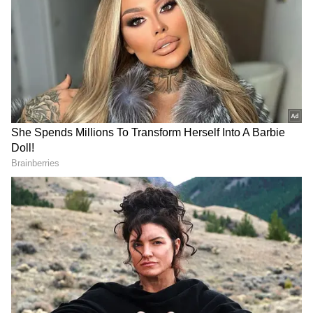
மிகப்பெரிய அளவில் வரவேற்பு கிடைத்தது.
இப்படத்தின் மூலம் தான் நடிகர் அசோக்
செல்வன் தமிழ் திரையுலகில்
அறிமுகமானார்.
ஏசியாநெட் தமிழ்-ஐ உங்கள் முதன்மைத்
தேர்வாக்குங்கள்