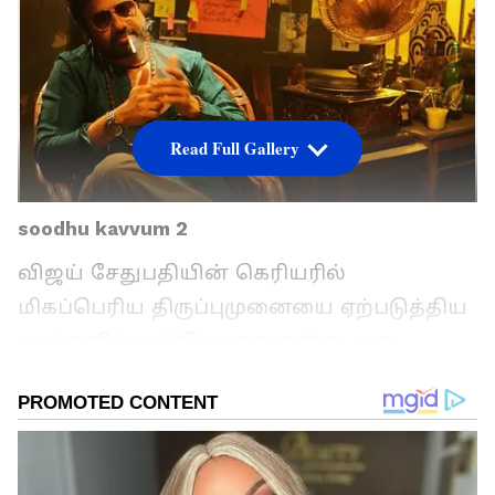
Read Full Gallery
soodhu kavvum 2
விஜய் சேதுபதியின் கெரியரில்
மிகப்பெரிய திருப்புமுனையை ஏற்படுத்திய
படங்களில் முக்கியமான ஒன்று சூது
கவ்வும். அப்படத்தை நலன் குமாரசாமி
இயக்கி இருந்தார். தமிழ் சினிமாவில்
புதுவிதமான டார்க் காமெடி படமாக இது
இருந்ததால் இப்படத்திற்கு மக்கள் மத்தியில்