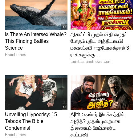
4
4
soodhu kavvum 2 BTS photos
இப்படத்தை எ.ஜே.அர்ஜுன் என்கிற புதுமுக
இயக்குனர் இயக்கி வருகிறார். இதில் நடிகர்
மிர்ச்சி சிவா உடன், ராதாரவி, கருணாகரன்,
எம்.எஸ்.பாஸ்கர், ஹரிஷா, அருள்தாஸ்,
ரமேஷ் திலக் என மிகப்பெரிய நட்சத்திர