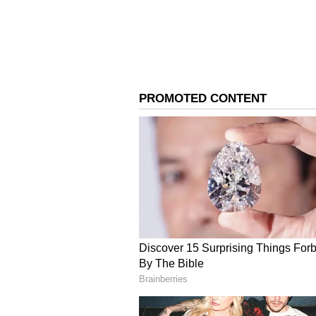
Kolkata Knight Riders vs
இந்த சீசனில் கடைசியாக விளையாடிய 4 போட்டி
ஆட்டமிழந்துள்ளார். இதையடுத்து ஸ்டார்க் 
கட்டினார். 5 ஓவர்கள் முடிவில் ஹைதராபாத் 3