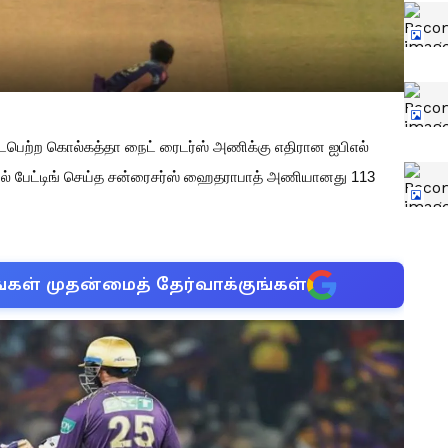
ைபெற்ற கொல்கத்தா நைட் ரைடர்ஸ் அணிக்கு எதிரான ஐபிஎல்
லில் பேட்டிங் செய்த சன்ரைசர்ஸ் ஹைதராபாத் அணியானது 113
்கள் முதன்மைத் தேர்வாக்குங்கள்