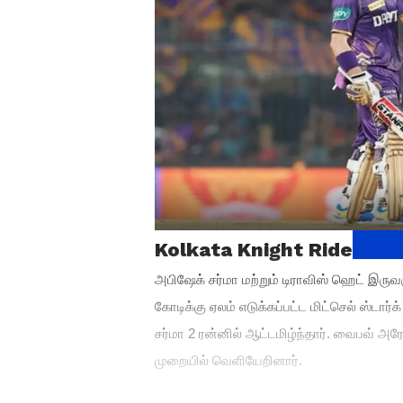
Kolkata Knight Riders vs
அபிஷேக் சர்மா மற்றும் டிராவிஸ் ஹெட் இருவ
கோடிக்கு ஏலம் எடுக்கப்பட்ட மிட்செல் ஸ்டார
சர்மா 2 ரன்னில் ஆட்டமிழ்ந்தார். வைபவ் அ
முறையில் வெளியேறினார்.