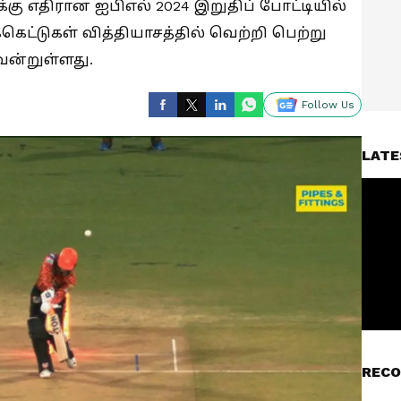
ு எதிரான ஐபிஎல் 2024 இறுதிப் போட்டியில்
கெட்டுகள் வித்தியாசத்தில் வெற்றி பெற்று
ன்றுள்ளது.
Follow Us
LATE
RECO