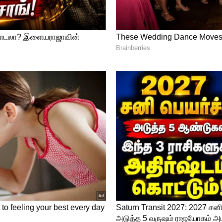
 Sunrisers Hyderabad, Final
ந்தநாளை கொண்டாடும் நிதிஷ் குமார் ரெட்டி களமிறங்கினார்.
13 ரன்களில் ஹர்ஷித் ராணா பந்தில் ஆட்டமிழந்தார். கடைசியாக
அடித்த நிலையில் ஆண்ட்ரே ரஸல் பந்தில் 20 ரன்களில்