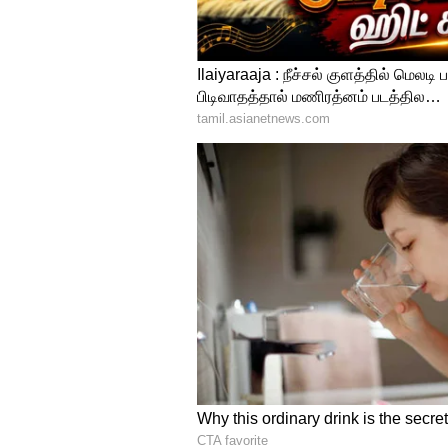
Kolkata Knight Riders vs
இவரைத் தொடர்ந்து இன்று தனது 21ஆவது பிற
அவர், ஒரு பவுண்டரி, ஒரு சிக்ஸர் அடித்து 
எய்டன் மார்க்ரம் 23 பந்துகளில் 3 பவுண்டரி 
ஆட்டமிழந்தார்.
5
10