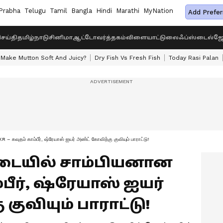
Prabha
Telugu
Tamil
Bangla
Hindi
Marathi
MyNation
Add Prefer
ெய்தி
தமிழ்நாடு
சினிமா
ஆட்டோ
வர்த்தகம்
விளையாட்டு
லைஃப்ஸ்டைல்
ஜோ
Make Mutton Soft And Juicy?
Dry Fish Vs Fresh Fish
Today Rasi Palan
கவுதம் காம்பீர், ஷ்ரேயாஸ் ஐயர் அண்ட் கோவிற்கு குவியும் பாராட்டு!
ையில் சாம்பியனான
்பீர், ஷ்ரேயாஸ் ஐயர்
குவியும் பாராட்டு!