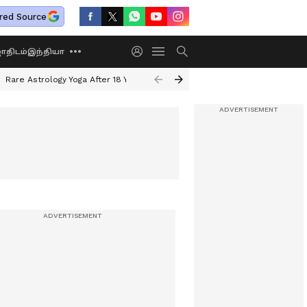
red Source
திடம்
இந்தியா
Rare Astrology Yoga After 18 Years
Dwi Pushkar Yoga 2026
Guru Peyar