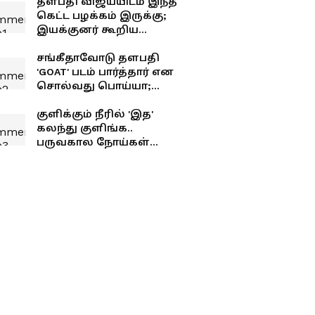
தளபதி விஜய்யிடம் இந்த
கெட்ட பழக்கம் இருக்கு;
இயக்குனர் கூறிய
சீக்ரெட்..!
சங்கீதாவோடு தளபதி
'GOAT' படம் பார்த்தார் என
சொல்வது பொய்யா;
உண்மையில் நைட் ஷோ
யாருடன் பார்த்தார்
குளிக்கும் நீரில் 'இத'
தெரியுமா?
கலந்து குளிங்க..
பருவகால நோய்கள்
உங்கள தாக்காது!