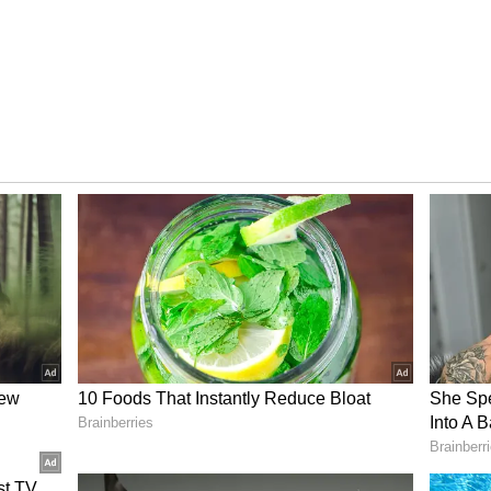
ம் செய், முகமூடி, ஓநாயும் ஆட்டுக்குட்டியும்,
ோ, போன்ற வெற்றி படங்களை இயக்கினார்.