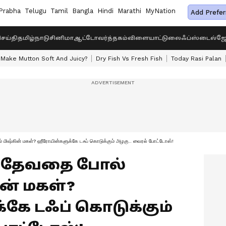
Prabha
Telugu
Tamil
Bangla
Hindi
Marathi
MyNation
Add Prefer
ெய்தி
தமிழ்நாடு
சினிமா
ஆட்டோ
வர்த்தகம்
விளையாட்டு
லைஃப்ஸ்டைல்
ஜோ
Make Mutton Soft And Juicy?
Dry Fish Vs Fresh Fish
Today Rasi Palan
ம் மிஷ்கின் மகள்? ஹீரோயின்களுக்கே டஃப் கொடுக்கும் அழகு.. வைரல் போட்டோஸ்!
ல் தேவதை போல்
ின் மகள்?
கே டஃப் கொடுக்கும்