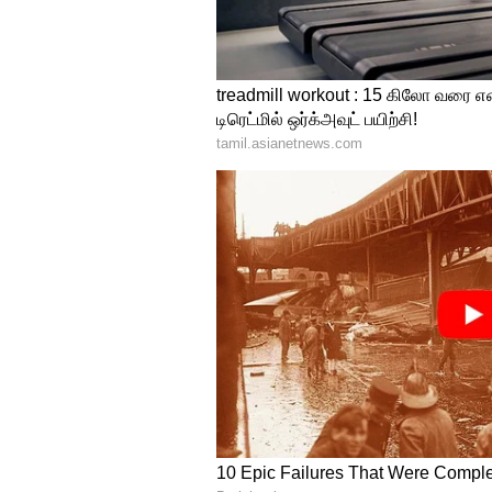
Director Mysskin
சமீப காலமாக இயக்குனராகம் மட்
கலக்கி வரும் மிஷ்கின், மீண்ட
துவங்கியுள்ளார். ஆண்ட்ரியாவை
திரைப்படம், சில சர்சைகளால் 
படத்தின் ரிலீஸ் தேதி விரைவில
போல் விஜய் சேதுபதி வைத்து ட்
இயக்கி வருகிறார்.
Kanguva 2nd Look: சால்ட் அண