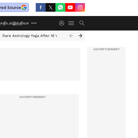
red Source
திடம்
இந்தியா
Rare Astrology Yoga After 18 Years
Dwi Pushkar Yoga 2026
Guru Peyar