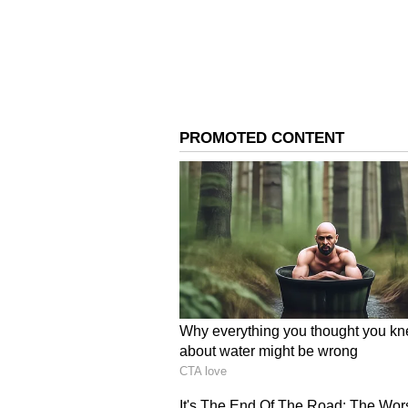
Director Mysskin
அடுத்தடுத்து இவர் இயக்கிய யுத்த
பிசாசு, துப்பறிவாளன், சைக்க