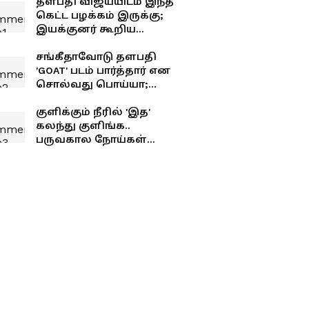
தளபதி விஜய்யிடம் இந்த
கெட்ட பழக்கம் இருக்கு;
இயக்குனர் கூறிய
சீக்ரெட்..!
சங்கீதாவோடு தளபதி
'GOAT' படம் பார்த்தார் என
சொல்வது பொய்யா;
உண்மையில் நைட் ஷோ
யாருடன் பார்த்தார்
குளிக்கும் நீரில் 'இத'
தெரியுமா?
கலந்து குளிங்க..
பருவகால நோய்கள்
உங்கள தாக்காது!