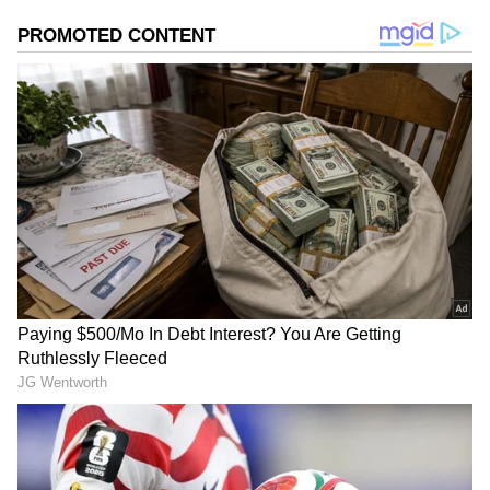
ஏசியாநெட் தமிழ்-ஐ உங்கள் முதன்மைத்
தேர்வாக்குங்கள்
2