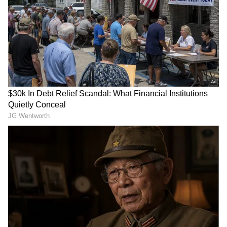
3
5
அர்ச்சனாவை ஒரு பக்கம் விசித்ரா பிக்பாஸ்
ஹவுஸ் மேட்சிடம் திட்டு கொண்டிருந்த