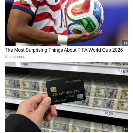
5
நேற்றைய தினம் கூட பிரதீப் ஸ்மால் வீட்டில்
உள்ள தினேஷை டார்கெட் செய்து
வெளியேற்றுவேன் என கூறியதும், மாயா
அர்ச்சனாவை டார்கெட் செய்து இரண்டு
வாரத்தில் வெளியே அனுப்புவேன் என
கூறிய கட்சிகளும் இடம்பெற்றது. அதே
போல் அர்ச்சனா, தன்னிடம் ஒரு வார்த்தை
கேட்டிருக்கலாம் என நியாயமாக பேசியதை