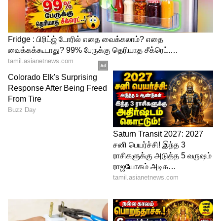
போட்டியாளர்களை ஸ்மால் பாஸ் வீட்டுக்கு
அனுப்பினாலும் ஆச்சர்யப்படுவதற்கு
இல்லை. ஒருவேளை மாயா தன்னுடைய
பழிவாங்கும் உணர்ச்சியுடன்
விளையாடினால் இவர் மீது கண்டிப்பாக
மக்களுக்கு கோபம் அதிகரிக்கும் என்பது
உறுதி.
6 மாசம் அட்ஜஸ்ட்மென்டுக்கு டீல் பேசிய
இயக்குனர்! ஓகே சொன்ன நடிகைகள்
'பாண்டியன் ஸ்டோர்' லாவண்யா ஓப்பன்
டாக்!
5