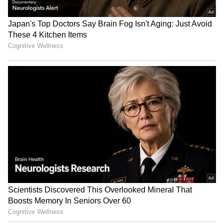
போது, அர்ச்சனா பாத் ரூம்மை கிளீஸ்
செய்து கொண்டே விக்ரம் மற்றும்
அக்ஷயாவிடம் அவர் மிகவும் ஸ்வீட் பர்சர்
முத்தம் கொடுத்து அவரை சரி செய்து
விடுவேன் என வெள்ளந்தித்தனமாக பேசி
கொண்டிருந்தார். இது அவரின் எதார்த்த
குணத்தை காட்டியது.