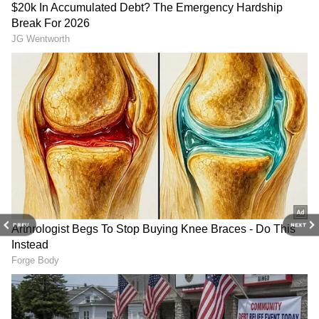
கூட, விசித்ரா ஒரு பிரச்சனையாக
மாற்றினார்.
Yashika Aannand: கல் சிலை முன்... கிளாமர்
டால் போல் அதிரி புதிரி கவர்ச்சி காட்டும்
யாஷிகா! சூடான ரசிகர்கள்!
PREV
NEXT