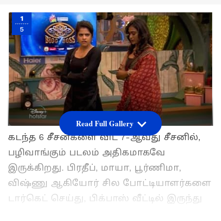
1
5
Read Full Gallery
கடந்த 6 சீசன்களை விட 7-ஆவது சீசனில்,
பழிவாங்கும் படலம் அதிகமாகவே
இருக்கிறது. பிரதீப், மாயா, பூர்ணிமா,
விஷ்ணு ஆகியோர் சில போட்டியாளர்களை
டார்கெட் செய்து, பிக்பாஸ் வீட்டில் இருந்து
விரட்ட வழிவகை செய்து வருகிறார்கள்.