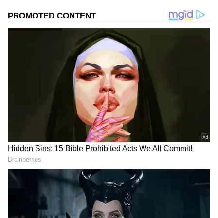
ஸ்ட்ரீட் நிகழ்ச்சியை கடுமையாக சாடி பேசி
உள்ளார். பெண்கள் அரைகுறை ஆடை
அணிந்து சாலையில் நடனம் ஆடுவது
ஏற்புடையது அல்ல என்று அவர்
தெரிவித்துள்ளார்.
ஒன்னு அவன் இருக்கனும்... இல்ல நான்
இருக்கனும்! பிரதீப்பால் பிக்பாஸில்
இருந்து வெளியேற முடிவெடுத்த
கமல்ஹாசன்
ஏசியாநெட் தமிழ்-ஐ உங்கள் முதன்மைத்
தேர்வாக்குங்கள்