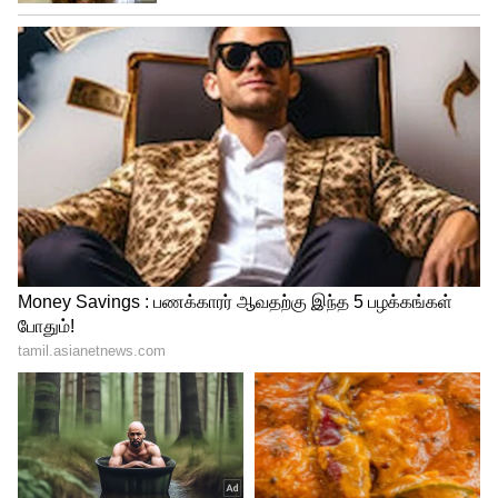
நிகழ்வுகளை கொண்டாடும் நாம், அதே
கோவையில் நடைபெறும் வல்லிக்கும்மி
போன்ற பாரம்பரிய நிகழ்ச்சிகளை
ஊக்குவிக்க வேண்டும். இதுவே நமது
கலாச்சாரம் என்று அவர் தெரிவித்துள்ளார்.
ஏசியாநெட் தமிழ் செய்திகளை உடனுக்கு
உடன் Whatsapp Channel-லில்
பெறுவதற்கு கீழே கொடுக்கப்பட்டு
இருக்கும் லிங்குடன் இணைந்து
இருக்கவும்.
Click this
link: https://whatsapp.com/channel/0029Va9T
FCWB4hdYZOoYCK2D