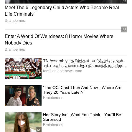
Happy Streets
ஆரம்ப காலத்தில் செல்போன் தகவல்
பரிமாற்றத்துக்கு மட்டுமே
பயன்படுத்தப்பட்டது ஆனால் இன்று அது
பேரழிவுக்கான ஒரு பாதையாக
அமைந்திருக்கிறது. அதேபோலத்தான் இந்த
ஹேப்பி ஸ்ட்ரீட் நிகழ்ச்சிகளும் ஆரம்பத்தில்
சிறியதாக தோன்றி பிறகு பேரழிவாக
மாறும், ஒரு தாய்லாந்து போல தமிழகம்
மாறுவதற்கான வழி இது என்று அவர்
கூறினார்.
கோவையிலும் மேலும் இதுபோன்ற