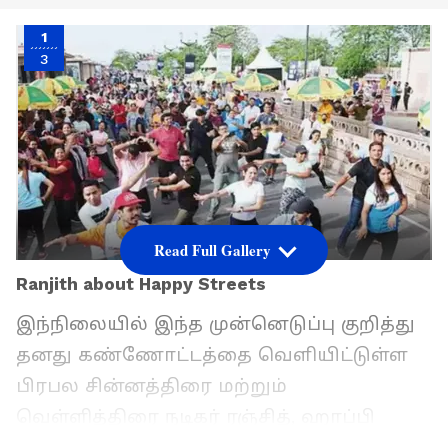
1
3
Read Full Gallery
Ranjith about Happy Streets
இந்நிலையில் இந்த முன்னெடுப்பு குறித்து
தனது கண்ணோட்டத்தை வெளியிட்டுள்ள
பிரபல சின்னத்திரை மற்றும்
வெள்ளித்திரை நடிகர் ரஞ்சித், ஹாப்பி