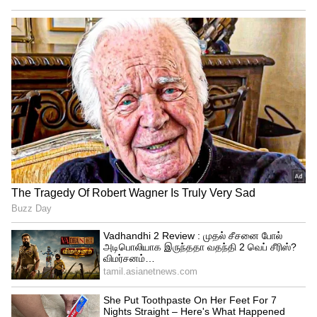
பெற்றுத்தந்துள்ளது. மே 14ஆம் தேதி
வெளியாக திட்டமிடப்பட்டிருந்த கருப்பு,
கடைசி நேர நிதி பிரச்சனைகளால் ஒரு நாள்
தாமதமானது. இதனால் ரசிகர்கள்
கவலையடைந்த நிலையில், இயக்குநர்
ஆர்.ஜே. பாலாஜியின் உணர்ச்சிமிகு பேச்சும்
சமூக வலைதளங்களில் பரவலாக
பேசப்பட்டது. ஆனால் மே 15ஆம் தேதி படம்
திரைக்கு வந்த பிறகு அந்த ஏமாற்றம்
முழுவதும் கொண்டாட்டமாக மாறியது.