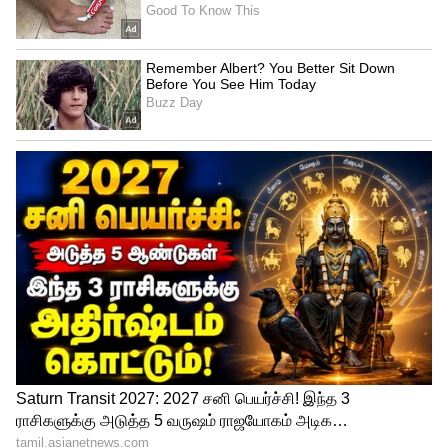
Related Articles
Karuppu OTT release : டெலிடட்
சீன்களுடன் ஓடிடியில் ரிலீஸ் ஆகும்
கருப்பு? எப்போ தெரியுமா?
Karuppu Movie Day 5 Box Office : கருப்பு 5ம்
நாள் வசூல் எவ்வளவு? டபுள் செஞ்சுரி
அடிக்கப்போகும் சூர்யா படம்
3
4