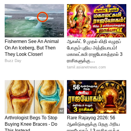
Image Credit :
X
கருப்பு வசூல் வேட்டை
முதல் நாளிலிருந்தே திரையரங்குகளில்
ரசிகர்கள் உற்சாக வரவேற்பு கொடுத்தனர்.
குறிப்பாக “கருப்பன்” தோற்றத்தில் சூர்யா
தோன்றும் காட்சிகள் ரசிகர்களிடம்
மிகப்பெரிய வரவேற்பைப் பெற்றுள்ளன.
பலரும் சமூக வலைதளங்களில் “இது தான்
சூர்யாவின் உண்மையான கம்பேக்” என
பதிவிட்டு வருகின்றனர். வசூல் தரப்பிலும்
கருப்பு தொடர்ந்து கோடிகளை குவித்து
வருகிறது. முதல் மூன்று நாட்களில் 147
கோடி ரூபாய் வசூல் செய்ததாக படக்குழு