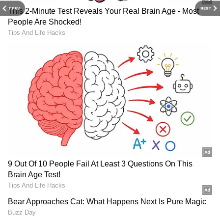
PREV
NEXT
Image Credit :
X
கருப்பு கொண்டாட்டம்
ட்ரீம் வாரியர் பிக்சர்ஸ் தயாரித்துள்ள
இந்தப் படத்திற்கு சாய் அபயங்கர்
இசையமைத்து உள்ளார். நீதிமன்ற
பின்னணி, சமூக கருத்துகள், தெய்வ
நம்பிக்கைகள் மற்றும் ரசிகர்களை கவரும்
மாஸ் அம்சங்கள் ஆகியவை
இணைந்திருப்பது படத்திற்கு
தனித்துவமான வரவேற்பை