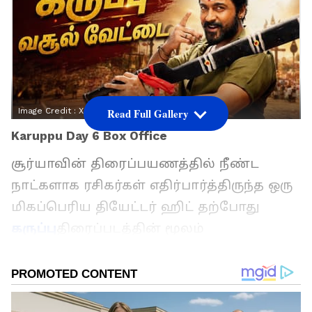
Image Credit :
X
Read Full Gallery
Karuppu Day 6 Box Office
சூர்யாவின் திரைப்பயணத்தில் நீண்ட
நாட்களாக ரசிகர்கள் எதிர்பார்த்திருந்த ஒரு
மிகப்பெரிய தியேட்டர் ஹிட் தற்போது
கருப்பு
திரைப்படத்தின் மூலம்
நனவாகியுள்ளது. கடந்த சில ஆண்டுகளாக
அவரது படங்கள் விமர்சன ரீதியாக கவனம்
பெற்றாலும், வசூல் ரீதியாக பெரிய