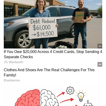
அளவிலான வெற்றியை எட்டவில்லை.
ஆனால் இந்த முறை நிலைமையே
மாறிவிட்டது. வெளியீட்டுக்கு முன்பே பெரும்
எதிர்பார்ப்பை உருவாக்கிய கருப்பு,
தற்போது பாக்ஸ் ஆபிஸில் அதிரடி
சாதனைகளை பதிவு செய்து வருகிறது.
ஆர்.ஜே. பாலாஜி இயக்கத்தில் உருவான
இப்படத்தில் சூர்யாவுடன் திரிஷா,
இந்திரன்ஸ், நட்டி நடராஜ் உள்ளிட்ட பலரும்
முக்கிய வேடங்களில் நடித்துள்ளனர்.
Suriya : செஞ்சுரி அடித்த கருப்பு... 100
கோடி கிளப்பில் உள்ள டாப் 6 சூர்யா
படங்கள் என்னென்ன?