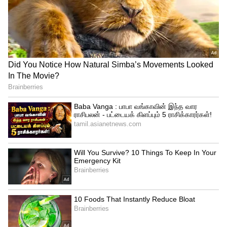
ஹீரோவின் கதையாகி வெளியாகி
ஹிட்டான ஒரு படம். சஞ்சய் ராமசாமி
மற்றும் கஜினி என்று இரு வேறு
பரிணாமங்களில் நடித்து சூர்யா
அசத்தியிருப்பார். ஏ.ஆர் முருகதாஸின்
நேர்த்தியான திரைக்கதை அமைப்பு இந்த
படத்தின் மெகா ஹிட் வெற்றிக்கு வழி
வகுத்தது.
அதேபோல ஹாரிஸ் ஜெயராஜின் துள்ளல்
இசை இந்த திரைப்படத்திற்கு மீதி பலத்தை
சேர்த்தது. உடல் முழுக்க பச்சை
குத்திக்கொண்டு வெகு சில அசைவுகளை
மட்டுமே உடலில் அமைத்து வில்லன்களை
வேட்டையாடும் நாயகனாக மிகச்சிறந்த