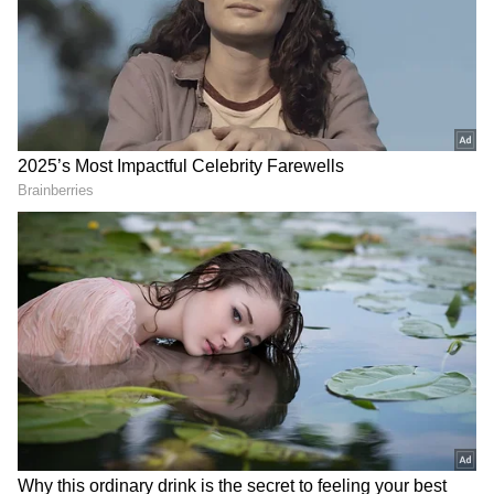
கதாபாத்திரங்களில் நடிக்க முடியாது என்று
நிரூபித்தார்.
அந்த வகையில் கடந்த 2004 ஆம் ஆண்டு
இயக்குனர் சசி சங்கர் இயக்கத்தில்
வெளியான திரைப்படம் தான் "பேரழகன்"
இரட்டை வேடங்களில் சூர்யா அசத்திய
திரைப்படங்களில் இதுவும் ஒன்று. அதிலும்
குறிப்பாக "சின்னா" என்ற
கதாபாத்திரத்தில், கூன் விழுந்த
தோற்றத்தில் நடித்து தனது அசாத்திய
நடிப்பை அவர் வெளிப்படுத்தியிருப்பார்.
இந்திய சினிமாவின் பிரபல ஜோடிகள்
இவர்கள்தான்! தலைசுற்றும் சொத்து