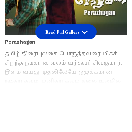
Read Full Gallery
Perazhagan
தமிழ் திரையுலகை பொருத்தவரை மிகச்
சிறந்த நடிகராக வலம் வந்தவர் சிவகுமார்.
இளம் வயது முதலிலேயே ஒழுக்கமான
நடிகராகவும், மனிதராகவும் கலை உலகில்
அவர் திகழ்ந்துவந்த நிலையில், அவரது
இரண்டு மகன்களையும் அந்த
வகையிலேயே வளர்த்தும் வந்தார்.
இன்றைய சூழலில் தமிழ் சினிமாவை
பொறுத்தவரை, ஒரு சிறு கெட்ட பழக்கம்