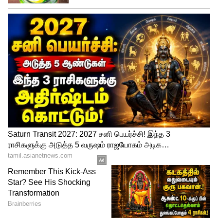
நடிப்பை வெளிப்படுத்தி இருந்தார் சூர்யா.
அவருடைய திரைவரலாற்றில் அவருக்கு
மிகப்பெரிய அளவில் பெயரை பெற்று
தனது படங்களில் இதுவும் ஒன்று.
சுமார் 7 கோடி ரூபாய் பட்ஜெட்டில்
எடுக்கப்பட்ட இந்த திரைப்படம் உலக
அளவில் 50 கோடி ரூபாயை தாண்டி
மிகப்பெரிய வசூல் சாதனை படைத்தது.
மேலும் இந்த திரைப்படம் மெகா
ஹிட்டானதை தொடர்ந்து, கடந்த 2008ம்
ஆண்டு இயக்குனர் ஏ.ஆர் முருகதாஸ் இதே
கதையை பாலிவுட்டில் பிரபல நடிகர் அமீர்
கானை வைத்து இயக்கியது அனைவரும்
அறிந்ததே. அப்போது சுமார் 60 கோடி ரூபாய்