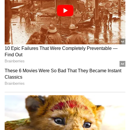
2
4
Ghajini
கடந்த 2005ம் ஆண்டு பிரபல இயக்குனர்
ஏ.ஆர் முருகதாஸ் இயக்கத்தில் வெளியான
திரைப்படம் தான் "கஜினி". தமிழ் திரை
உலகில், மனரீதியான ஒரு விசித்திர நோய்
உள்ள ஹீரோ ஒருவர் தன் காதலியை
கொன்றவர்களை தேடி தேடி தீர்த்துக்கட்டும்