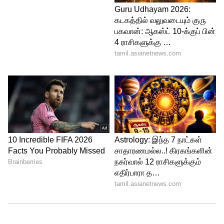
பட்ஜெட்டில் எடுக்கப்பட்ட ஹிந்தி கஜினி
உலக அளவில் 230 கோடிகளை வசூல்
செய்தது.