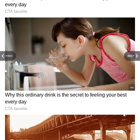
மதிப்பு!
Add Asianetnews Tamil as a Preferred
Source
PREV
NEXT