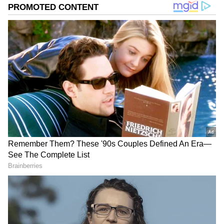
கூட இல்லாமல் பயணித்து வரும் வெகு சில
நடிகர்களில் சிவகுமாரின் இரண்டு
மகன்களும் அடக்கம்.
தம்பி கார்த்திக்கு முன்பே அண்ணன் சூர்யா
திரை உலகில் அறிமுகமானார். தொடக்க
காலத்தில் அவருடைய மெச்சூரிட்டி இல்லாத
நடிப்பு பெரிய அளவில் எடுபடவில்லை. ஒரு
வசனத்தை தெளிவாக கூட பேச முடியாமல்
இருந்த நடிகர் சூர்யா, அதன் பிறகு
தன்னைத்தானே செதுக்கிக் கொண்டு வளர
தொடங்கினார். அவர் நடிப்பில் வெளியான
"நந்தா", "பேரழகன்", "கஜினி" "ஏழாம் அறிவு"
என்று பல திரைப்படங்களில், அவரைத்
தவிர வேறு யாராலும் அந்த