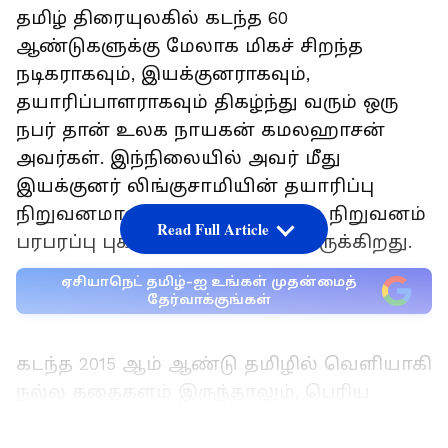
தமிழ் திரையுலகில் கடந்த 60
ஆண்டுகளுக்கு மேலாக மிகச் சிறந்த
நடிகராகவும், இயக்குனராகவும்,
தயாரிப்பாளராகவும் திகழ்ந்து வரும் ஒரு
நபர் தான் உலக நாயகன் கமலஹாசன்
அவர்கள். இந்நிலையில் அவர் மீது
இயக்குனர் லிங்குசாமியின் தயாரிப்பு
நிறுவனமான திருப்பதி பிரதர்ஸ் நிறுவனம்
Read Full Article
பரபரப்பு புகார் ஒன்றை அளித்திருக்கிறது.
ஏசியாநெட் தமிழ்-ஐ உங்கள் முதன்மைத்
தேர்வாக்குங்கள்
கடந்த 2015 ஆம் ஆண்டு தமிழில் வெளியாகி
நல்ல கதைகளம் இருந்தாலும், பெரிய
அளவில் ஹிட் அடிக்காத ஒரு திரைப்படம்