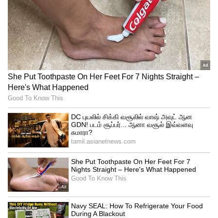
கொடுக்க நடவடிக்கை எடுக்க வேண்டும்
என்றும் அந்த புகார் மனுவில் கேட்டுக்
கொள்ளப்பட்டுள்ளது. தங்களுக்கு
விருப்பமான கதையில் உலக நாயகன்
கமலஹாசன் அவர்கள் நடிக்க
ஒப்புக்கொள்ள வேண்டும் என்றும் அந்த
புகார் மனுவில் தெரிவிக்கப்பட்டுள்ளது.
Aranmanai 4 : ‘அரண்மனை 4’ பயம்
காட்டியதா? பாடாய் படுத்தியதா?.. கம்பேக்
கொடுத்தாரா சுந்தர் சி? - விமர்சனம்
இதோ