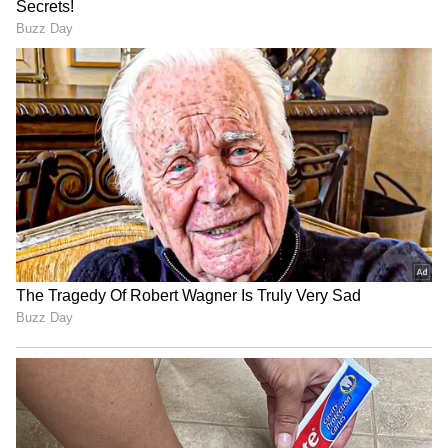
தள்ளுபடி செய்யாத அரசுக்கு
கண்டனம்!
மேகதாட்டு விவகாரத்தில்
அரசின் மெத்தனப் போக்கைக்
கடுமையாகத் தாக்கிய
பிரேமலதா விஜயகாந்த் !
எனவே தயாரிப்பாளர் சங்கம் இதில்
தலையிட்டு திருப்பதி பிரதர்ஸ்
நிறுவனத்திற்கு உலகநாயகன்
கமல்ஹாசன் அவர்கள் ஒரு படம் நடித்துக்