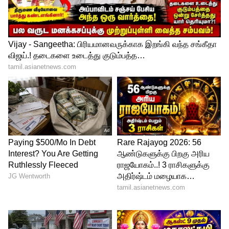
சமீபத்தில் 'விக்ரம்' படத்தின் வசூல்
நிலவரம் குறித்து வெளியான தகவலில்,
தமிழகத்தில் ரூ.172 கோடிக்கும் மேல்
வசூலித்ததாக கூறப்பட்ட நிலையில்,
தற்போது சென்னையில் மட்டும் 'விக்ரம்'
திரைப்படம் 17 கோடி வசூலித்துள்ளதாக
தகவல்கள் வெளியாகியுள்ளது. ஆனால்
இதுகுறித்து எவ்வித அதிகார பூர்வ
அறிவிப்பும் தயாரிப்பாளர் தரப்பில் இருந்து
வெளியாகவில்லை. மேலும் தற்போது வரை
ரூபாய் 442 கோடி வரை இப்படம்
வசூலித்துள்ளதாக கூறப்படும் நிலையில்
விரைவில் 450 கோடியை நெருங்கும் என
எதிர்பார்க்கப்படுகிறது.