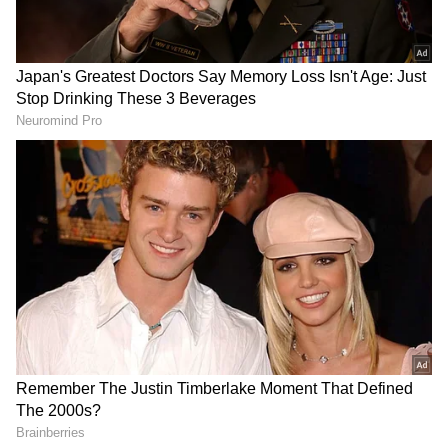
DOWNLOAD APP
தமிழ் சினிமா
(Tamil Cinema News)
, டிவி
நிகழ்ச்சிகள்
(Tamil TV Shows)
,
செலிபிரிட்டி செய்திகள் மற்றும்
சமீபத்திய அப்டேட்களுக்காக ஏஷ்யாநெட்
தமிழ் நியூஸின் பொழுதுபோக்கு பிரிவை
ஆராயுங்கள். சினிமா விமர்சனங்கள்
(Tamil Movies Review)
, நட்சத்திரங்களின்
நேர்காணல்கள், தொடர்களில் நடக்கும்
ட்ராமா மற்றும் பொழுதுபோக்கு உலகின்
டிரெண்ட்ஸ்பாட்டிங்குடன் எப்போதும்
புதுப்பித்த நிலையில் இருங்கள்.
திரையரங்குப் பின்னணி