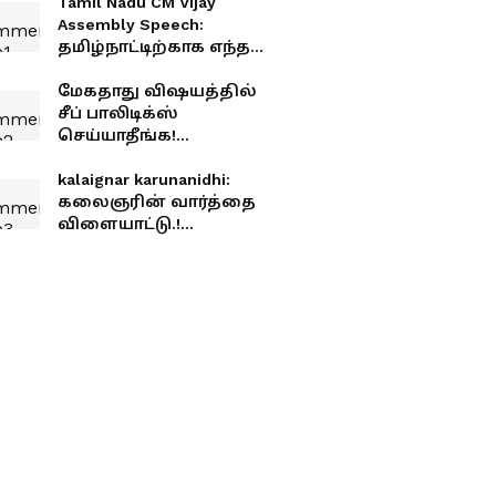
Tamil Nadu CM Vijay
Assembly Speech:
தமிழ்நாட்டிற்காக எந்த
அவமானத்தையும்
தாங்கிக்கொள்வேன்.!
மேகதாது விஷயத்தில்
சட்டசபையில் அடித்து
சீப் பாலிடிக்ஸ்
பேசிய முதல்வர் விஜய்.!
செய்யாதீங்க!
சட்டப்பேரவையில் ஒரே
போடாக போட்ட முதல்வர்
kalaignar karunanidhi:
விஜய்
கலைஞரின் வார்த்தை
விளையாட்டு.!
சொற்களை வீசி சிரிக்க
வைத்த வசீகரன்.! பாமர
மக்களையும் ரசிக்க
வைத்த அல்டிமேட்
அரசியல் பேச்சு.!