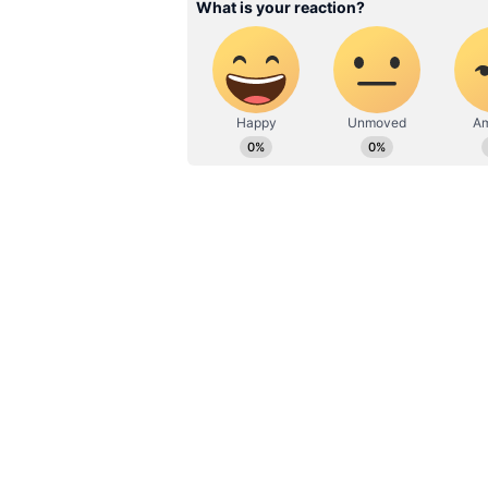
தொடர்ந்து பேசிய அவர், இளைய
கோவிலுக்கு செல்ல வேண்டிய
கருவறைக்குள் செல்ல முடியாது.
பிராமணர்களாக இருந்தாலும் செல்
கருவறைக்குள் செல்ல முடியும்.
இளையராஜா கருவறைக்குள் செல்
அவரை ஒரு இடத்தில் நிற்க சொ
உள் அனுமதிக்கவில்லை என்ற 
வன்மையாக கண்டிப்பதாக தெரிவி
வர அனைத்து கட்சிகளும் ஒன்ற
வலியுறுத்தினார்.