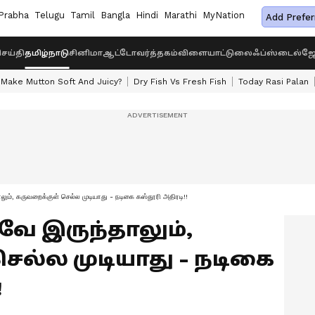
Prabha
Telugu
Tamil
Bangla
Hindi
Marathi
MyNation
Add Prefer
ெய்தி
தமிழ்நாடு
சினிமா
ஆட்டோ
வர்த்தகம்
விளையாட்டு
லைஃப்ஸ்டைல்
ஜோ
Make Mutton Soft And Juicy?
Dry Fish Vs Fresh Fish
Today Rasi Palan
ம், கருவறைக்குள் செல்ல முடியாது - நடிகை கஸ்தூரி அதிரடி!!
ே இருந்தாலும்,
ெல்ல முடியாது - நடிகை
!