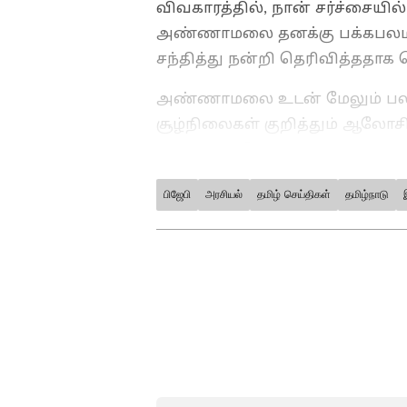
விவகாரத்தில், நான் சர்ச்சையி
அண்ணாமலை தனக்கு பக்கபலமாக
சந்தித்து நன்றி தெரிவித்ததாக 
அண்ணாமலை உடன் மேலும் பல வ
சூழ்நிலைகள் குறித்தும் ஆலோசி
விரைவில் தெரிவிப்பதாக கூறின
பிஜேபி
அரசியல்
தமிழ் செய்திகள்
தமிழ்நாடு
ABOUT THE AUTHOR
Ajmal Khan
AK
அஜ்மல்கான், பிரபல தொலைக்க
பணிபுரிந்துள்ளார். 20வருட
கடந்த 3 ஆண்டுகளாக ஏசியா 
சார்ந்த செய்திகளையும் எழுதி