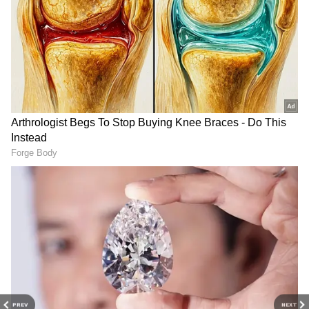
DOWNLOAD APP
இந்நிலையில் கோவை மாவட்டத்தில் நாள்
ஒன்றுக்கு 6 முதல் 10 செ.மீ. வரை மழை
PREV
NEXT