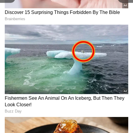
பெய்யும் காலம் வெகு தொலைவில்
இல்லை என வானிலை ஆராய்ச்சியாளர்கள்
எச்சரிக்கை விடுத்துள்ளனர். அதுபோன்ற
நிலையை சந்தித்தால் நகரம் தாங்காது
என்றும் தெரிவித்துள்ளனர்.
RECOMMENDED STORIES
ஏசியாநெட் தமிழ் செய்திகளை உடனுக்கு
உடன் Whatsapp Channel-லில் பெறுவதற்கு
கீழே கொடுக்கப்பட்டு இருக்கும் லிங்குடன்
இணைந்து இருக்கவும்.
Click this link:
https://whatsapp.com/channel/0029Va9TFCW
Coimbatore Tourist Place:
Coimbatore: கோவையில்
B4hdYZOoYCK2D
ஊட்டி, கொடைக்கானல்
லுலு-வுக்குப் போட்டியாக
போரடிச்சிருச்சா?
களமிறங்கும் ஹைப்பர்