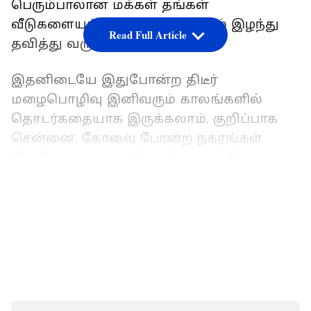
பெரும்பாலான மக்கள் தங்கள்
வீடுகளையும், உடைமைகளையும் இழந்து
Read Full Article
தவித்து வருகின்றனர்.
இதனிடையே இதுபோன்ற திடீர்
மழைபொழிவு இனிவரும் காலங்களில்
தொடர்கதையாக இருக்கலாம். குறிப்பாக
சென்னை, கோவை போன்ற நகரங்கள்
இதுபோன்ற மழைபொழிவை சந்தித்தால்
அந்த நகரங்கள் தாங்காது என்றும்
LATEST VIDEOS
ஆர்வலர்கள் எச்சரிக்கை விடுக்கின்றனர்.
செய்யாறு சிப்காட் விரிவாக்கத்தில்
அரசின் விதிமீறல் அம்பலமாகியுள்ளது -
அன்புமணி ஆவேசம்