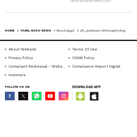
HOME
TAMIL NADU NEWS
கோயம்பத்தூர்
ஏரி, குளங்களை சரிசெய்துகொள்ளுங்கள்; நகரம் தாங்காது - கோவைக்கு வானிலை ஆராய்ச்சியாளர்கள் எச்சரிக்கை
About Website
Terms Of Use
Privacy Policy
CSAM Policy
Complaint Redressal - Website
Compliance Report Digital
Investors
FOLLOW US ON
DOWNLOAD APP
© Copyright 2026 Asianxt Digital Technologies Private Limited (Formerly
known as Asianet News Media & Entertainment Private Limited) | All Rights
Reserved