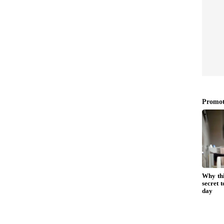
ாலி வெர்மா, அலைஸ் கேப்ஸி, ஜெமிமா
ா பாட்டியா (விக்கெட் கீப்பர்), ஜெஸ்
தி ரெட்டி, ஷிகா பாண்டே, பூனம் யாதவ்.