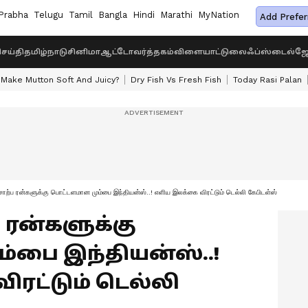
Prabha
Telugu
Tamil
Bangla
Hindi
Marathi
MyNation
Add Prefer
ெய்தி
தமிழ்நாடு
சினிமா
ஆட்டோ
வர்த்தகம்
விளையாட்டு
லைஃப்ஸ்டைல்
ஜோ
Make Mutton Soft And Juicy?
Dry Fish Vs Fresh Fish
Today Rasi Palan
்ப ரன்களுக்கு பொட்டளமான மும்பை இந்தியன்ஸ்..! எளிய இலக்கை விரட்டும் டெல்லி கேபிடள்ஸ்
 ரன்களுக்கு
்பை இந்தியன்ஸ்..!
ரட்டும் டெல்லி