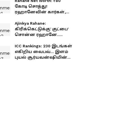
Rahane Net Worth: ₹80
கோடி சொத்து!
ரஹானேவின் கார்கள்,
பிசினஸ் ரகசியங்கள்
இதோ!
Ajinkya Rahane:
கிரிக்கெட்டுக்கு' குட்பை'
சொன்ன ரஹானே..
இதுதான் காரணம்..
இன்ஸ்டாகிராமில்
ICC Rankings: 230 இடங்கள்
உருக்கம்!
எகிறிய வைபவ்... இளம்
புயல் சூர்யவன்ஷியின்
லேட்டஸ்ட் ரேங்க் என்ன?