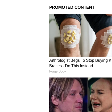
ஹைலி மேத்யூஸ், யஸ்டிகா பாட்டி
(கேப்டன்), அமெலியா கெர், இசி
ஹுமைரா காஸி, ஜிந்தாமனி கலி
முதலில் பேட்டிங் ஆடிய மும்பை
வீராங்கனைகளான யஸ்டிகா பாட்டி
பிரண்ட் (0) ஆகிய மூவரும் ஏமாற
ரன்கள் அடித்தார். பின்வரிசையில
ரன்களும், அமன்ஜோத் கௌர் 19 
அணியில் எந்த வீராங்கனையும்
வெறும் 109 ரன்கள் மட்டுமே அடித
யார் பேச்சையும் கேட்காத.. 160 
மாலிக்கை உசுப்பேற்றும் இஷா
டெல்லி கேபிடள்ஸ் அணி சார்பி
பாண்டே, ஜெஸ் ஜோனாசென் ஆகிய 