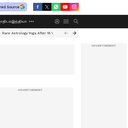
red Source
திடம்
இந்தியா
Rare Astrology Yoga After 18 Years
Dwi Pushkar Yoga 2026
Guru Peyar