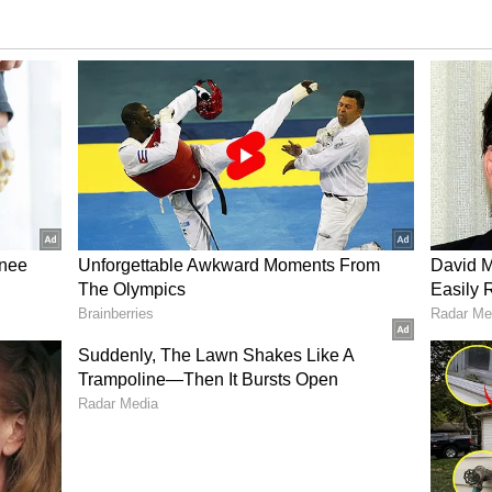
யா, நாட் ஸ்கிவர் பிரண்ட், ஹர்மன்ப்ரீத் கௌர்
 வாங், பூஜா வஸ்ட்ராகர், அமன்ஜோத் கௌர்,
டா, சாய்கா இஷாக்.
 இந்தியன்ஸ் அணியின் டாப் 3
யா(1), ஹைலி மேத்யூஸ்(5), நாட் ஸ்கிவர்
்றமளித்தனர். கேப்டன் ஹர்மன்ப்ரீத் கௌர் 23
் பூஜா வஸ்ட்ராகர் 26 ரன்களும், இசி வாங் 23
ரன்களும் அடித்தனர். மும்பை இந்தியன்ஸ்
 பெரிய இன்னிங்ஸ் ஆடாததால் 20 ஓவரில்
்தது.
கிமீ வேகத்தில் வீசி மிரட்டு..! உம்ரான்
ந்த் சர்மா
ல் அபாரமாக பந்துவீசிய மேரிஸன் கேப், ஷிகா
மூவரும் தலா 2 விக்கெட் வீழ்த்தினர்.