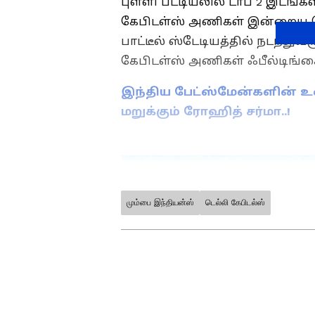
புள்ளி பட்டியலில் டாப் 2 இடங்க
கேபிடள்ஸ் அணிகள் இன்றைய போ
பாட்டீல் ஸ்டேடியத்தில் நடந்து
கேபிடள்ஸ் அணிகள் ஃபீல்டிங்கை
இந்திய பேட்ஸ்மேன்களின்
மறுக்கும் ரோஹித் சர்மா..!
மும்பை இந்தியன்ஸ்
டெல்லி கேபிடல்ஸ்
ABOUT THE AUTHOR
KV
karthikeyan V