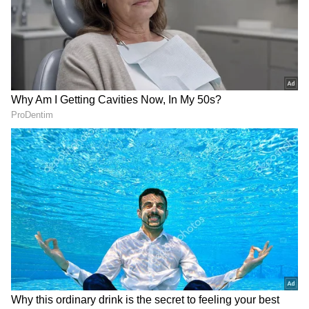
DOWNLOAD APP
IND vs AUS: கேஎல் ராகுல் துணை
கேப்டன்சியிலிருந்து நீக்கப்பட்டதன்
பின்னணி..! ஹர்பஜன் சிங் அதிரடி
அயர்லாந்து மகளிர் அணி:
எமி ஹண்டர், கேபி லெவிஸ், ஆர்லா
பிரெண்டெர்காஸ்ட், எய்மீர் ரிச்சர்ட்ஸன்,
லூயிஸ் லிட்டில், லாரா டிலானி (கேப்டன்),
அர்லென் கெல்லி, மேரி வால்ட்ரான்