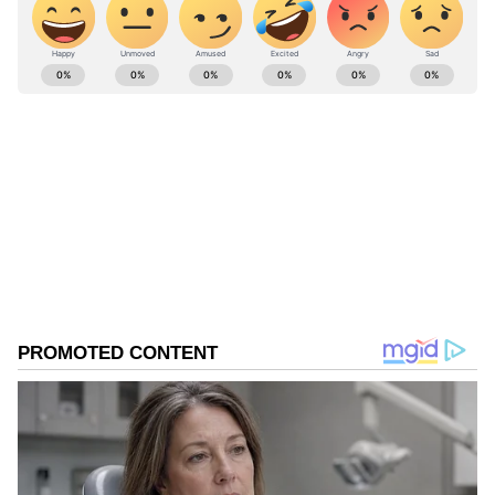
ABOUT THE AUTHOR
karthikeyan V
KV
Follow Us