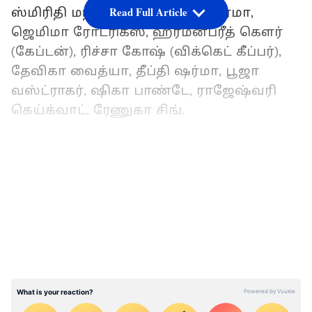
Read Full Article
ஸ்மிரிதி மந்தனா, ஷஃபாலி வெர்மா,
ஜெமிமா ரோட்ரிக்ஸ், ஹர்மன்ப்ரீத் கௌர்
(கேப்டன்), ரிச்சா கோஷ் (விக்கெட் கீப்பர்),
தேவிகா வைத்யா, தீப்தி ஷர்மா, பூஜா
வஸ்ட்ராகர், ஷிகா பாண்டே, ராஜேஷ்வரி
கெய்க்வாட், ரேணுகா சிங்.
LATEST VIDEOS