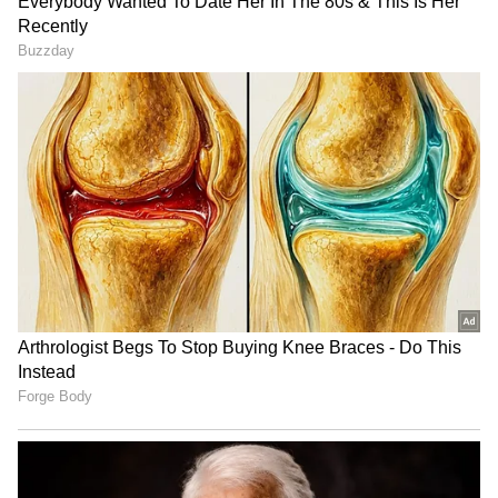
IND vs AUS: அடுத்தடுத்த தோல்விகள்..
ஆஸ்திரேலிய அணி செய்த தவறுகளை
லிஸ்ட் போட்டு அடித்த மைக்கேல் கிளார்க்
156 ரன்கள் என்ற இலக்கை விரட்டிய
அயர்லாந்து அணி, 8.2 ஓவரில் 2 விக்கெட்
இழப்பிற்கு 54 ரன்கள் அடித்திருந்த
நிலையில் மழை குறுக்கிட்டது.
அதன்பின்னர் மழை நிற்காததால் ஆட்டம்
அத்துடன் முடித்து கொள்ளப்பட்டது.
டி.எல்.எஸ் முறைப்படி 5 ரன் வித்தியாசத்தில்
வெற்றி பெற்ற இந்திய மகளிர் அணி
அரையிறுதிக்கு முன்னேறியது.