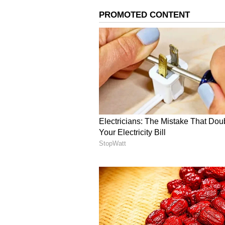
கோப்பையை கைப்பற்றி புதிய 
உலகக் கோப்பை வரலாற்றில் சிக
வரலாற்றையும் தோனி படைத்தா
தோனி அடித்த சிக்சர் விழுந்த
கௌரவித்துள்ளது. குறிப்பாக த
அந்த இருக்கைகள் ஜே 282 முத
காலத்திற்கும் வேறு எந்த ரசி
மாற்றப்பட்டுள்ளது.
பிறந்தநாளன்று சதம் விளாசி
பவுலர்களுக்கு 9 சிக்ஸர், 10 பவ