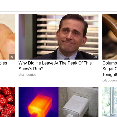
வரலாற்று சாதனை படைத்தது.
்ஸருடன் பினிஷிங் செய்த முதல் வீரர் என்ற
ர். இந்நிலையில் உலகக் கோப்பை ஃபைனலில்
 இருக்கைக்கு அவருடைய பெயரை சூட்டி
ோனியின் பெயர் நிரந்தரமாக பொறிக்கப்படும்
ல் ஜே 286 வரையிலான இருக்கைகள் இனி
கரும் அமராத வகையில் நினைவுச் சின்னமாக
 மிட்செல் மார்ஷ் சாதனை – பாகிஸ்தான்
ுண்டரி டிரீட்!