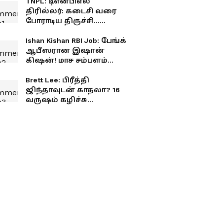
TNPL: டிஎன்பிஎல்
திரில்லர்: கடைசி வரை
போராடிய திருச்சி...
வெற்றியை தட்டிச்சென்ற
மதுரை!
Ishan Kishan RBI Job: பேங்க்
ஆபீஸரான இஷான்
கிஷன்! மாச சம்பளம்
எவ்வளவு தெரியுமா?
Brett Lee: பிரீத்தி
ஜிந்தாவுடன் காதலா? 16
வருஷம் கழிச்சு
உண்மையை உடைத்த
பிரெட் லீ