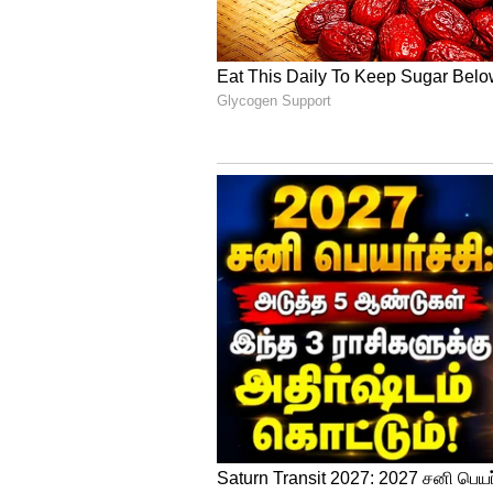
அந்த 6 இருக்கைகளை நீக்கப்பட்
அமைக்கப்பட்டுள்ளது. ஐபிஎல
வைத்தார். தற்போது அந்தப் பணி
தயாராகியுள்ளது. நாளை 21 ஆம்
இங்கிலாந்து மற்றும் தென் ஆ
20ஆவது லீக் போட்டி நடக்க இருக்
பாகிஸ்தானை பந்தாடி 18 சிக்
மார்ஷ் ஜோடி – ஆஸ்திரேலியா 