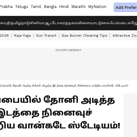
Prabha
Telugu
Tamil
Bangla
Hindi
Marathi
MyNation
Add Prefer
ெய்தி
தமிழ்நாடு
சினிமா
ஆட்டோ
வர்த்தகம்
விளையாட்டு
லைஃப்ஸ்டைல்
ஜோ
 2026
Raja Yoga
Sun Transit
Gas Burner Cleaning Tips
Attractive Zo
ப்பையில் தோனி அடித்த சிக்ஸர் விழுந்த இடத்தை நினைவுச் சின்னமாக மாற்றிய வான்கடே ஸ்டேடியம்!
ப்பையில் தோனி அடித்த
த இடத்தை நினைவுச்
ிய வான்கடே ஸ்டேடியம்!