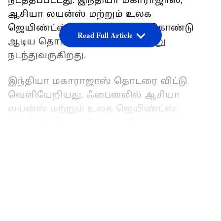
நடத்தப்பட்டது. இந்தியா மகாராஜாஸ்,
ஆசியா லயன்ஸ் மற்றும் உலக
ஜெயிண்ட்ஸ் அணிகள் கலந்துகொண்டு
Read Full Article
ஆடிய தொடரின் ஃபைனல் இன்று
நடந்துவருகிறது.
இந்தியா மகாராஜாஸ் தொடரை விட்டு
வெளியேறியது. ஃபைனலில் ஆசியா
லயன்ஸ் மற்றும் உலக ஜெயிண்ட்ஸ்
அணிகள் மோதுகின்றன. தோஹாவில்
நடந்துவரும் ஃபைனலில் டாஸ் வென்ற
LATEST VIDEOS
உலக ஜெயிண்ட்ஸ் அணி பேட்டிங்கை
தேர்வு செய்தது.
யார் பேச்சையும் கேட்காத.. 160 கிமீ
வேகத்தில் வீசி மிரட்டு..! உம்ரான்