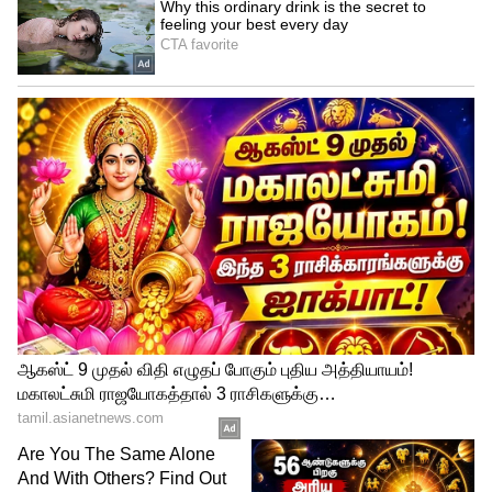
என அனைத்து வகையிலும் சிறப்பாக ஆடி
தென்னாப்பிரிக்க கிரிக்கெட்டுக்கு
அபாரமான பங்களிப்பு செய்தவர் ஜாக்
காலிஸ். 47 வயதிலும் அதிரடியாக பேட்டிங்
ஆடி அரைசதம் அடித்த காலிஸ், 54 பந்தில் 5
பவுண்டரிகள் மற்றும் 3 சிக்ஸர்களுடன் 78
ரன்களை குவித்தார். ஜாக் காலிஸின்
அதிரடி அரைசதத்தால் 20 ஓவரில் 147
ரன்கள் அடித்த உலக ஜெயிண்ட்ஸ் அணி,
148 ரன்கள் என்ற இலக்கை ஆசியா லயன்ஸ்
அணிக்கு நிர்ணயித்துள்ளது.