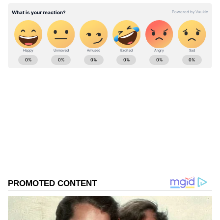
மாலிக்கை உசுப்பேற்றும் இஷாந்த் சர்மா
ABOUT THE AUTHOR
karthikeyan V
KV
Follow Us