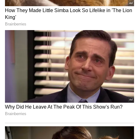
வீதிப்போராட்டம் !
முதலில் பேட்டிங் ஆடிய உலக ஜெயிண்ட்ஸ்
அணியின் டாப் 3 வீரர்களான வான் விக்(0),
சிம்மன்ஸ்(17), ஷேன் வாட்சன் (0) ஆகிய
மூவரும் ஏமாற்றமளித்தனர். 4ம் வரிசையில்
இறங்கிய ஆல்ரவுண்டர் ஜாக் காலிஸ்
அதிரடியாக பேட்டிங் ஆடி அரைசதம்
அடித்தார். 4வது விக்கெட்டுக்கு அவருடன்
இணைந்து நிதானமாக பேட்டிங் ஆடிய
ரோஸ் டெய்லர் 33 பந்தில் 32 ரன்கள் அடித்து
பங்களிப்பு செய்தார்.
அந்த பையன் செம டேலண்ட்.. உலக
கோப்பையில் கண்டிப்பா
ஆடவைக்கணும்..! இந்திய இளம்
வீரருக்கு பிரெட் லீ ஆதரவுக்குரல்