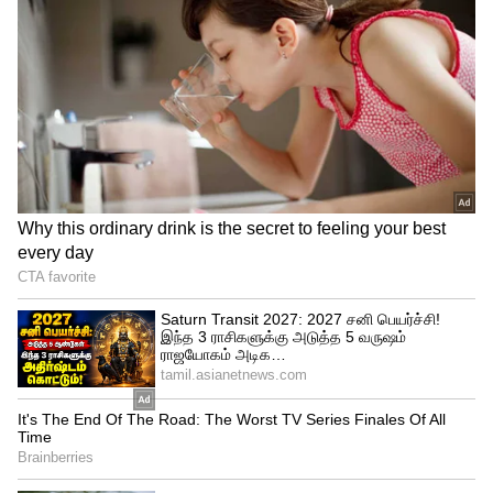
கிரிக்கெட் ஆடிய காலத்தில் தலைசிறந்த
ஆல்ரவுண்டராக திகழ்ந்து பேட்டிங், பவுலிங்