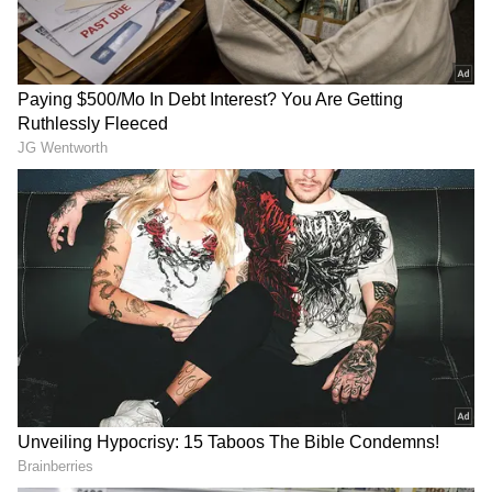
லைட்டர்களின் வரவால் தீப்பெட்டித்
தொழிலின் உள்நாட்டு சந்தை வாய்ப்பு
DOWNLOAD APP
வேகமாக குறைந்து வருகிறது.
RECOMMENDED STORIES