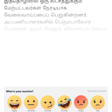
இத்தொழிலில் ஒரு லட்சத்துக்கும்
மேற்பட்டவர்கள் நேரடியாக
வேலைவாய்ப்பைப் பெறுகின்றனர்.
அப்பணியாளர்களில் பெரும்பாலோர்
பெண்கள் ஆவர். மேலும், விவசாயம் செய்ய
இயலாத வறண்ட பகுதியில் பொருளாதார
வளர்ச்சியின் ஆதாரமாக இத்தொழில்
LATEST VIDEOS
விளங்குகிறது. தீப்பெட்டி ஏற்றுமதி மூலம்
சுமார் ரூ.400 கோடி அந்நிய செலாவணி
வருவாய் ஈட்டப்படுகிறது.
இதையும் படிங்க:
படித்த முட்டாள் என்பதை
அடிக்கடி காட்டுகிறார்...
அண்ணாமலையை விமர்சித்த செந்தில்
பாலாஜி!!