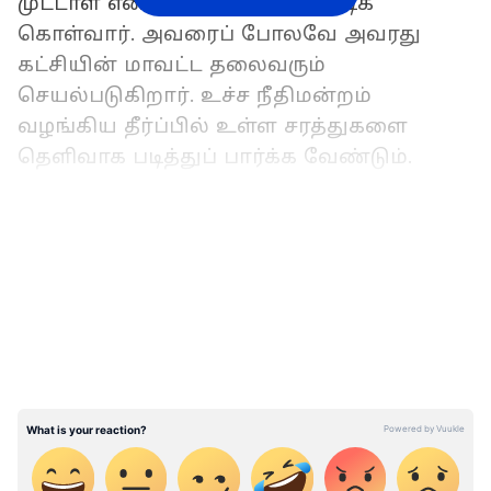
முட்டாள் என்பதை அடிக்கடி காட்டிக்
கொள்வார். அவரைப் போலவே அவரது
கட்சியின் மாவட்ட தலைவரும்
செயல்படுகிறார். உச்ச நீதிமன்றம்
வழங்கிய தீர்ப்பில் உள்ள சரத்துகளை
தெளிவாக படித்துப் பார்க்க வேண்டும்.
இதையும் படிங்க:
அதிமுக தலைமை
LATEST VIDEOS
அலுவலகம் செல்ல உள்ள ஓ.பி.எஸ்…
பாதுகாப்பு வழங்கக்கோரி மனு!!
படித்து பார்க்க தெரியவில்லை என்றால்
படித்த வழக்கறிஞர் ஒருவரிடம் அது பற்றி
கேட்டு தெரிந்து கொள்ள
வேண்டும். ஏற்கனவே விவசாயிகளுக்கு ஒரு
லட்சம் மின் இணைப்புகள் இலவசமாக