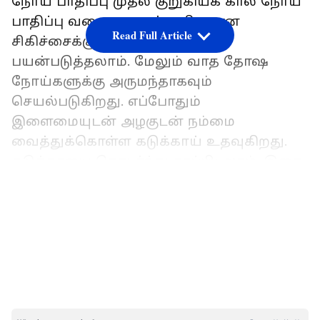
நோய் பாதிப்பு முதல் குறுகியக் கால நோய்
பாதிப்பு வரை அனைத்துவிதமான
Read Full Article
சிகிச்சைக்கும் கடுக்காயை
பயன்படுத்தலாம். மேலும் வாத தோஷ
நோய்களுக்கு அருமந்தாகவும்
செயல்படுகிறது. எப்போதும்
இளைமையுடன் அழகுடன் நம்மை
வைத்துக்கொள்ள கடுக்காய் உதவுகிறது.
கடுக்காயை தொடர்ந்து சாப்பிடலாம். இதை
தினமும் ஒரு கிராம் அளவு எடுத்து வந்தால்,
LATEST VIDEOS
பல்வேறு நோய் எதிர்ப்புச் சக்தி உருவாகும்.
செரிமானத்தை ஊக்குவிக்கும் கடுக்காய்