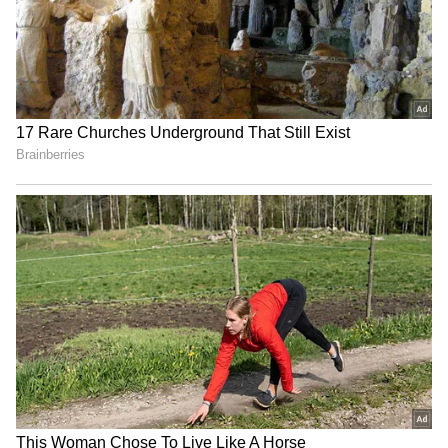
உடலில் இன்சுலின் குறைபாடு ஏற்படும்
போது, நீரிழிவு நோய் பாதிப்பு உருவாகிறது.
இதை கட்டுக்குள் வைத்திருக்க பலரும்
போராடி வருகின்றனர். அவர்கள்
கடுக்காயை தொடர்ந்து சாப்பிடும் போது,
சர்க்கரை நோய் பிரச்னை கட்டுக்குள்
இருக்கும். அதேபோன்று ரத்த அழுத்தம்
கொண்டவர்களும் கடுக்காயை சாப்பிடலாம்.
நீரிழிவு சார்ந்து ஏற்படக்கூடிய அடிக்கடி