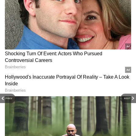
DOWNLOAD APP
PREV
NEXT
மலச்சிக்கல் இருப்பவர்கள் கடுக்காய்
பொடியை ஒரு டம்ளர் தண்ணீர் கலக்கி
சாப்பிட்டு வருவது நல்ல தீர்வாக அமையும்.
செரிமானத்துக்குரிய சுரப்பிகளை சிறப்பாக