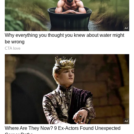
செயல்பட தூண்டும் கடுக்காய், உணவில்
இருக்கும் ஊட்டச்சத்துக்களை உறிஞ்சு
எடுத்து உறுப்புகளுக்கு தருகிறது. மேலும்
RECOMMENDED STORIES
உணவுக்குழாய் அழற்சி, நெஞ்செரிச்சல்,
வயிற்றுப்போக்கு, வாய்வு, வயிற்றுப் புண்,
இரைப்பை உணவுக்குழாய் வயிற்று வலி
போன்ற பிரச்னைகள் ஏற்பட்டால்
கடுக்காயை தாரளமாக சாப்பிடலாம். இதில்
நார்ச்சத்து நிறைந்து இருப்பதால், உடலை
வலிமையாக வைத்துக்கொள்ளவும்
உதவுகிறது.
Healthy Foods: நட்ஸ் -
Loyal Couples Shocking
ஊற வைக்க வேண்டுமா?
Survey: நேர்மையான
வறுக்கலாமா?! எப்படி
ஜோடிகள் அதிகம்
சாப்பிட்டால் நல்லது.?!
இருக்கும் நகரம் எது.?!
தெறிக்கவிட்ட ஏடாகூடா
சர்வே.! மாஸ் காட்டிய
சென்னை.!