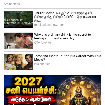
சிறுநீர் கழித்தல், அதிகளவில் தாகம்
எடுத்தல் மற்றும் திடீர் எடை இழப்பு போன்ற
பாதிப்புகளுக்கு கடுக்காய் நல்ல தீர்வை
தருகிறது.
இனிமேல் தலைக்கு குளிக்க ஷாம்பூ
வேண்டாம்- இது இருந்தால் போதும்...!!
அழகை மேம்படுத்தவும் உதவக்கூடிய
மருந்து கடுக்காய்