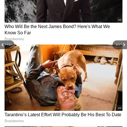
2
6
PREV
NEXT
Image Credit :
Asianet News
புது மாப்பிள்ளைக்கு ஏன் இந்த
"பாக்யராஜ்" ஸ்பெஷல் விருந்து?
டெல்டா பகுதி கிராமங்களில்
திருமணத்திற்குப் பிறகு புது