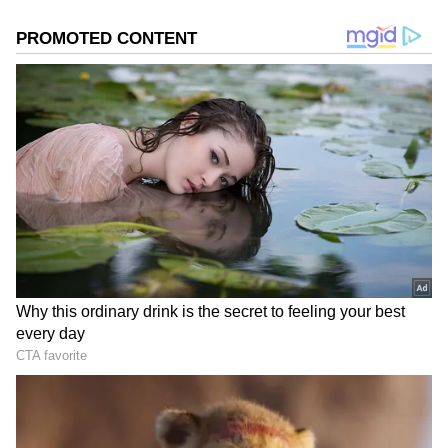
"டெல்டா" மாவட்டங்களில் விருந்தோம்பல்
என்பது ஒரு கலை. அதிலும் குறிப்பாக,
வீட்டுக்கு வரும் புது மாப்பிள்ளையை
உபசரிப்பதில் இவர்களுக்கு நிகர்
இவர்களே!
இயக்குநர் பாக்யராஜ் பட பாணியில், பல
அர்த்தமுள்ள புன்னகைகளுடனும்,
பண்பாட்டு மரபுகளுடனும் டெல்டா வாசிகள்
தயாரிக்கும் ஒரு பிரத்யேக உணவு தான்
"முருங்கைக்காய் ஆட்டுக்கறிக் குழம்பு".
வெறும் கறிக்குழம்பாக இல்லாமல், அதில்
முருங்கைக்காயும் உருளைக்கிழங்கும்
சேர்த்துச் செய்யப்படும் இந்த
காம்பினேஷன், புது மணமக்களை