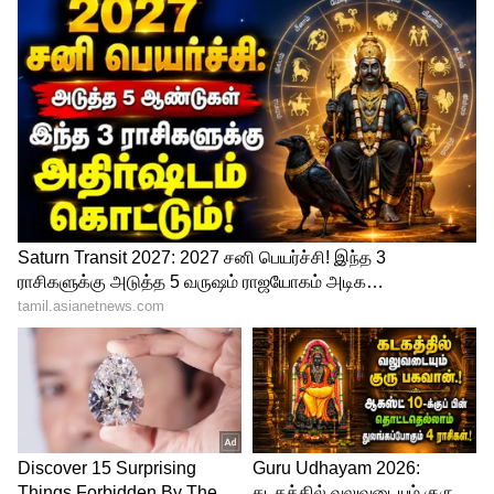
Junk Food : 60 நாள் ஜங்க் ஃபுட் சாப்பிடாம
இருந்தா உடம்புல என்னலாம் நடக்கும்
தெரியுமா? இவ்வளவு நன்மைகளா?
3
6
Image Credit :
Asianet News
மூத்தோர்கள் வாழ்த்திப் பரிமாறும் பாச
உணவு
ஆரோக்கியமும் வலிமையும்: