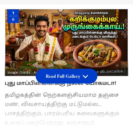
1
6
Image Credit :
Asianet News
Read Full Gallery
புது மாப்பிள்ளைக்கு நல்ல யோகமடா!
தமிழகத்தின் நெற்களஞ்சியமாம் தஞ்சை
மண், விவசாயத்திற்கு மட்டுமல்ல...
பாசத்திற்கும், பாரம்பரிய சுவைகளுக்கும்
உலகப் புகழ்பெற்றது. தஞ்சாவூர்,
நாகப்பட்டினம், திருவாரூர் உள்ளிட்ட