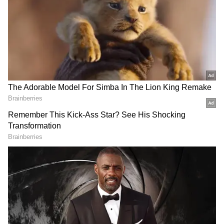
வரவேற்கும் ஒரு சுவையான பண்பாட்டு
சடங்காகவே இன்றும்
கொண்டாடப்படுகிறது.
ஏசியாநெட் தமிழ்-ஐ உங்கள் முதன்மைத்
தேர்வாக்குங்கள்