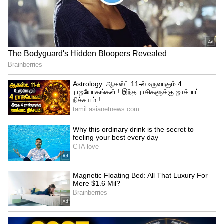
Related Articles
Indian Food Ban: அட நம்ம ஊரு சமோசா,
நெய் எல்லாம் வெளிநாட்டுல தடையா?