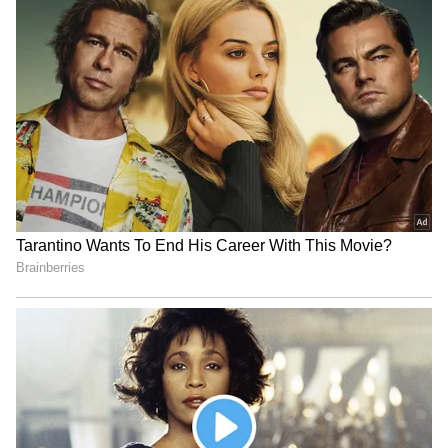
மாப்பிள்ளையை, மனைவி வீட்டாருக்கும்
சுற்றத்தாருக்கும் அதிகாரப்பூர்வமாக
அறிமுகப்படுத்தும் "மறுவீட்டு விருந்து" மிக
விமரிசையாக நடக்கும். இந்த விருந்தின்
பிரதான நாயகனே இந்த முருங்கைக்காய்
ஆட்டுக்கறிக் குழம்பு தான். சினிமாவில்
இயக்குநர் பாக்யராஜ் முருங்கைக்காயை
எதற்கெல்லாம் குறியீடாகப்
பயன்படுத்தினாரோ, அதே தத்துவம் தான்
இந்த கிராமத்து விருந்தின்
பின்னணியிலும் இருக்கிறது!