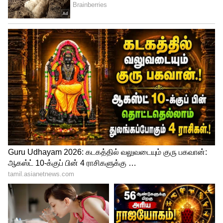
3
5
Image Credit :
Youtube/suntv
ஜனனி கண்ட கெட்ட கனவு
அதன்பின்னர் சக்தியிடம், தர்ஷினிக்கு
எதாவது ஆயிடுமோனு பயமா இருக்கு என
சொல்லி ஃபீல் பண்ணுகிறார் ஜனனி.
அவரை கூல்டவுன் பண்ணும் சக்தி, நீ
படுத்து தூங்கு நாளைக்கு காலையில நான்
தர்ஷினியோட காலேஜுக்கு போய்
அவளோட ஃபிரெண்ட்ஸ் கிட்ட