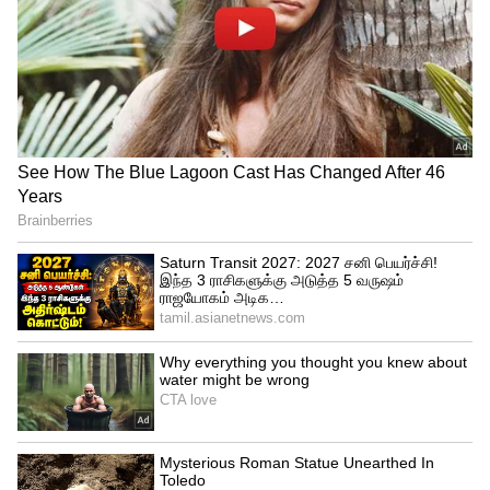
Related Articles
Ethirneechal Thodargiradhu : ஈஸ்வரியால்
ஜெயிலுக்கு போகும் ஜனனி? போலீஸ்
விசாரணையில் நடந்த ட்விஸ்ட்
Ethirneechal Thodargiradhu : ஹவுஸ்
அரெஸ்ட் செய்யப்பட்ட ஜனனி... மயங்கி
விழுந்த ஈஸ்வரி