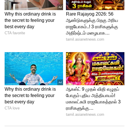
விசாரிக்கிறேன் என சொல்கிறார். மறுநாள்
சக்தி, தர்ஷினியின் காலேஜுக்கு கிளம்பும்
போது, ரூமை விட்டு வெளியே வரும்
ஈஸ்வரி மயக்கம் போட்டு விழுகிறார்.
இதைப்பார்த்து பதறிப்போன சக்தி,
வேகமாக வந்து அவரை தூக்கி, அவர்
முகத்தில் தண்ணீர் தெளித்து எழுப்புகிறார்.
அதன்பின்னர் அவருக்கு சாப்பாடு
கொடுத்ததும் இயல்பு நிலைக்கு
திரும்புகிறார்.