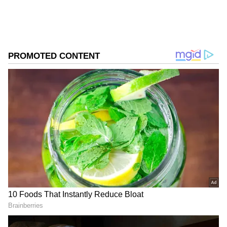
நந்தினியும், ரேணுகாவும் அவருக்காக கலி
கிண்டித்தருவதாக சொல்கின்றனர்.
அதைக்கேட்டு கடுப்பாகும் சக்தி, கையில்
இருந்த பாத்திரத்தை தூக்கி எறிந்து
அவர்கள் இருவருடனும் சண்டை
போடுகிறார். ஒன்னு அவங்க பக்கம்
நில்லுங்க, இல்லேனா எங்க பக்கம்
நில்லுங்க, ரெட்ட குதிரையில சவாரி
பண்ணலாம்னு நினைக்காதீங்க என
திட்டுகிறார்.
Siragadikka Aasai : பிளாப் ஆன நீத்துவின்
பிளான்... போலீஸிடம் மாட்டிவிட்ட ஸ்ருதி
ஏசியாநெட் தமிழ்-ஐ உங்கள் முதன்மைத்
தேர்வாக்குங்கள்