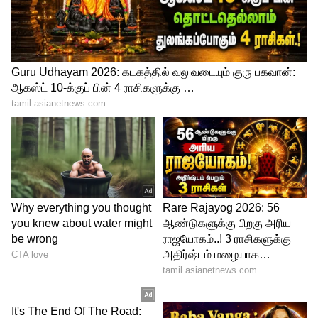
வழக்கு விசாரணையின் போது அவர்
வெளியே விட வாய்ப்பு உள்ளது. தர்ஷினி
கோர்ட்டுக்கு வந்தால் நிச்சயம் ஆதி
குணசேகரனுக்கு எதிராக தான் சாட்சி
சொல்வார். ஜனனிக்கு பதிலாக கோர்ட்டில்
தர்ஷினி சம்பவம் பண்ண வாய்ப்புகள்
அதிகம்.