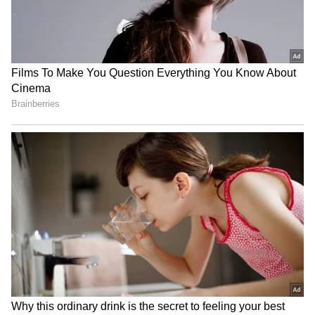
Related Articles
Ethirneechal Thodargiradhu : தர்ஷினி
பற்றி கிடைத்த ஹிண்ட்... காப்பாற்ற
களத்தில் குதித்த ஜனனி..!
Ethirneechal Thodargiradhu : விசாலாட்சி
போட்ட கண்டிஷன்; உண்ணாவிரதத்தை
கைவிட்ட ஜனனி..!
3
4