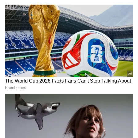
அப்படி நடந்தால் குணசேகரன் ஈஸியாக
வழக்கில் இருந்து வெளிவந்துவிடுவார்.
Ethirneechal Thodargiradhu : தர்ஷினி பற்றி
கிடைத்த ஹிண்ட்... காப்பாற்ற களத்தில்
குதித்த ஜனனி..!