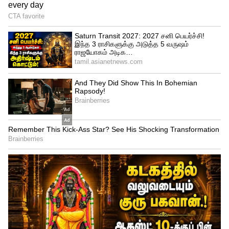
Image Credit :
Youtube/suntv
தர்ஷினியின் தரமான சம்பவம்
ஆனால் ராவணன் அப்படியெல்லாம்
நடக்கவிடமாட்டார். ஏனெனில் ஆதி
குணசேகரனை பழிவாங்கும் நோக்கத்தில்
இருக்கும் அவர், அந்த வழக்கு
விசாரணையில் மிகப்பெரிய ட்விஸ்ட்
ஒன்றை கொடுக்க உள்ளார். அது
என்னவென்றால், இத்தனை நாட்களாக
காணாமல் போய் இருந்த தர்ஷினியை,