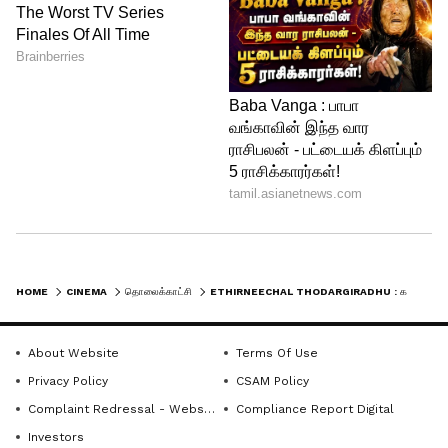
4
4
Image Credit :
Youtube/suntv
HOME
CINEMA
தொலைக்காட்சி
ETHIRNEECHAL THODARGIRADHU : கம்பி எண்ணப்போகும் ஜனனி... தர்ஷினியால் காத்திருக்கும் மிகப்பெரிய ட்விஸ்ட்
ஆதி குணசேகரனுக்கு ஆப்பு
தர்ஷினி கிடைத்ததும் ஜனனி மீதுள்ள
About Website
Terms Of Use
வழக்கு செல்லாக்காசு ஆகிவிடும். அதனால்
Privacy Policy
CSAM Policy
Complaint Redressal - Website
Compliance Report Digital
அவரை போலீஸ் விடுவித்துவிடும். ஆனால்
Investors
ஆதி குணசேகரன் மட்டும் சிக்கினால்