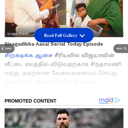
Image Credit :
Jiohotstar
Read Full Gallery
Siragadikka Aasai Serial Today Episode
PREV
NEXT
சிறகடிக்க ஆசை
சீரியலில் விஜயாவின்
வீட்டை ஏலத்தில் விடுவதற்காக சிந்தாமணி
வந்து அதற்கான வேலைகளையும் செய்து
வருகிறார். அதுமட்டுமின்றி முத்து
பணத்தை ரெடி பண்ணியது அறிந்து, அதை
அவரிடம் இருந்து அபேஸ் பண்ண
தன்னுடைய ஆட்களையும் செட் பண்ணி
வைத்திருந்தார். அவர் செட் பண்ணியபடியே
மீனா பைக்கில் வரும் போது இரண்டு