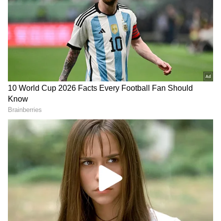
ரெளடிகள் அவரிடம் இருந்து ஒரு பேக்கை
திருடிச் செல்கின்றனர். இதையடுத்து ஏலம்
நடைபெறும் இடத்துக்கு செல்கிறார் மீனா.
அதன்பின் இன்றைய எபிசோடில் என்ன
ஆனது என்பதை பார்க்கலாம்.
Ethirneechal Thodargiradhu : ஆதாரத்துடன்
ஆதி குணசேகரனை மிரட்டும் சக்தி...
ஜனனிக்கு என்ன ஆச்சு?
ஏசியாநெட் தமிழ்-ஐ உங்கள் முதன்மைத்
தேர்வாக்குங்கள்