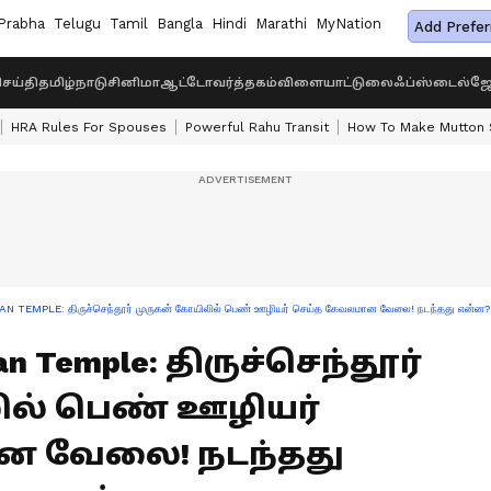
Prabha
Telugu
Tamil
Bangla
Hindi
Marathi
MyNation
Add Prefer
ெய்தி
தமிழ்நாடு
சினிமா
ஆட்டோ
வர்த்தகம்
விளையாட்டு
லைஃப்ஸ்டைல்
ஜோ
HRA Rules For Spouses
Powerful Rahu Transit
How To Make Mutton S
MPLE: திருச்செந்தூர் முருகன் கோயிலில் பெண் ஊழியர் செய்த கேவலமான வேலை! நடந்தது என்ன? பர
an Temple: திருச்செந்தூர்
ில் பெண் ஊழியர்
ன வேலை! நடந்தது