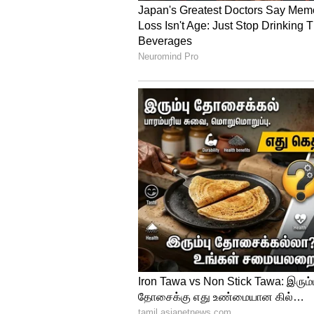
4
Image Credit :
Asianet News
கடந்த சில மாதங்களாகப் பக்தர்
வழங்காமலும், நாளின் இறுதியி
போது, கணினி மென்பொருளில் பு