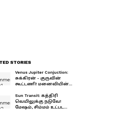
TED STORIES
Venus Jupiter Conjuction:
சுக்கிரன் - குருவின்
கூட்டணி! மனைவியின்
அதிர்ஷ்டத்தால்
கோடீஸ்வர யோகம்
Sun Transit: கத்திரி
பெறப்போகும்
வெயிலுக்கு நடுவே!
கணவர்கள்!
மேஷம், சிம்மம் உட்பட
இந்த 4 ராசிகளுக்கு
அடிக்கப்போகுது மெகா
ஜாக்பாட்!