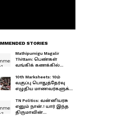
MMENDED STORIES
Mathipumigu Magalir
Thittam: பெண்கள்
வங்கிக் கணக்கில்
வரப்போகும் ரூ.2,500..
மகளிர் உரிமைத்
10th Marksheets: 10ம்
தொகை! சூப்பர் அப்டேட்!
வகுப்பு பொதுத்தேர்வு
எழுதிய மாணவர்களுக்கு!
பள்ளிக்கல்வித்துறை
முக்கிய அறிவிப்பு!
TN Politics: வன்னியரசு
எனும் நான்.! யார் இந்த
திருமாவின்
படைத்தளபதி?!