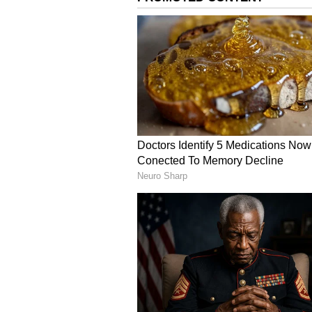
ஊழியர் ஒருவர் மோசடியில் ஈடு
செய்ததாக சமூக வலைதளங்களி
ஏற்படுத்தியது. இதனையடுத்து க
மேனகா என்பவரிடம் விசாரணை நட
தகவல் வெளியானது.
4