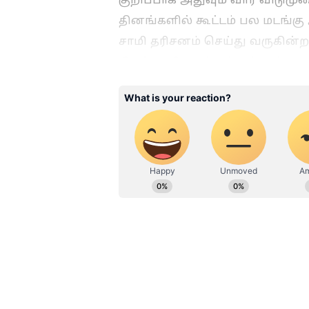
தினங்களில் கூட்டம் பல மடங்கு
சாமி தரிசனம் செய்து வருகின்ற
சிறப்பு தரிசனம் மற்றும் மூத்த 
கட்டணமான சிறப்பு தரிசன ரசீத
Related Articles
Venus Jupiter Conjuct
சுக்கிரன் - குருவின்
கூட்டணி! மனைவிய
அதிர்ஷ்டத்தால்
கோடீஸ்வர யோகம்
பெறப்போகும் கணவ