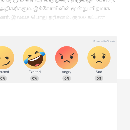
 அதிகரிக்கும். இக்கோவிலில் மூன்று விதமாக
னர். இலவச பொது தரிசனம், ரூ.100 கட்டண
குடிமக்கள் தரிசனம் உள்ளன. இதில் ரூ.100
ுகள் கணினி மூலம் வழங்கப்பட்டு வருகின்றன.
ion:
Sun Transit: கத்திரி
வெயிலுக்கு நடுவே!
ின்
மேஷம், சிம்மம் உட்பட
இந்த 4 ராசிகளுக்கு
அடிக்கப்போகுது மெகா
ர்கள்!
ஜாக்பாட்!