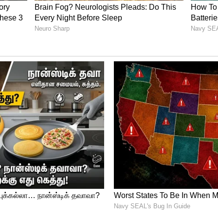
களிடம் ரூ.100 பெற்றுக் கொண்டு, கட்டண ரசீதை
ல் கோயில் கணக்கில் பணத்தை செலுத்தும்
கார் கூறிவிட்டு, தலா ரூ.100 என பதிவான பல