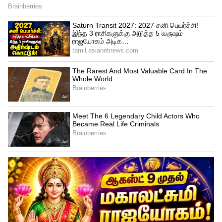
4
9
ரோஜா (Rose)
ரோஜா பூ குளிர்ச்சியானது, சருமத்துக்கு
ஈரப்பதத்தையும் கொடுக்கும். உங்களுக்கு