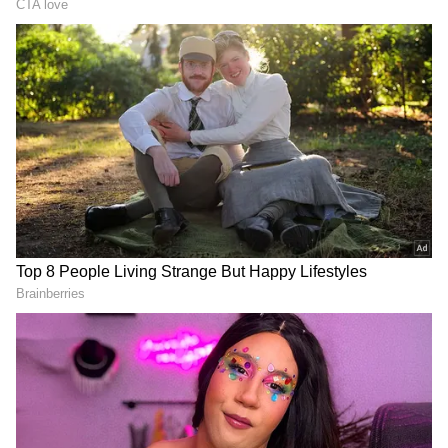
2
9
சருமத்தை அழகாக்கும் பூக்கள்
சில பூக்களோட இயற்கையான குணங்கள்
நம்ம முடியையும் சருமத்தையும்
அழகாக்குது. அந்தப் பூக்கள் பத்தி இங்க
தெரிஞ்சுக்கலாம் வாங்க. இனிமே நீங்களும்
வீட்லயே இதையெல்லாம் பயன்படுத்தி
நல்ல சருமத்தையும் முடியையும் பெறலாம்.