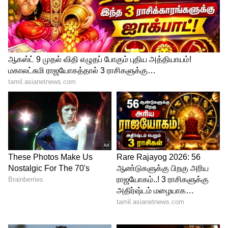
முகப்பரு பிரச்சினை இருந்தா, ரோஸ்
வாட்டர் அதை சரிசெய்யும். இது தழும்புகள்,
பருக்கள், சரும எரிச்சல் போன்றவற்றையும்
நீக்கும்.
5
9
அல்லிப் பூ (Water Lily)
அல்லிப் பூ பித்தம் தொடர்பான சருமப்