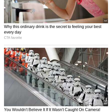
சூரியகாந்தி பூ (Sunflower)
கொஞ்சம் சூரியகாந்தி பூக்களை எடுத்து
காயவைங்க. காய்ந்ததும், அதுல ரோஸ்
வாட்டர் இல்லனா பால் சேர்த்து மிக்ஸியில
அரைச்சுக்கோங்க. இந்த பேக் உங்க
சருமத்தை பளபளப்பாக்கும், டானை நீக்கும்,
சருமத்தை இளமையா காட்டும்.