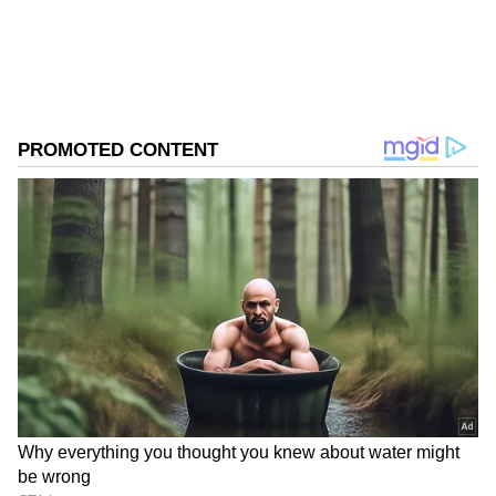
சருமத்தையும் முடியையும் அழகாக்க சில
ஈஸி டிப்ஸ் இங்க இருக்கு.
ஏசியாநெட் தமிழ்-ஐ உங்கள் முதன்மைத்
தேர்வாக்குங்கள்