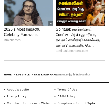
பிரச்சினைகளை சரிசெய்யும். அதாவது,
சருமம் சிவந்து போறது, தடிப்புகள், பருக்கள்
இருந்தா, இந்த பூவுல ஃபேஸ் மாஸ்க் செஞ்சு
முகத்துல போடுங்க. கொஞ்ச நேரம் கழிச்சு
முகத்தைக் கழுவிடுங்க.
HOME
LIFESTYLE
SKIN & HAIR CARE: விலையுயர்ந்த க்ரீம்கள் வேண்டாம்.! இந்த பூக்கள் சருமத்தையும் முடியையும் ஜொலிக்க வைக்கும் தெரியுமா?
About Website
Terms Of Use
Privacy Policy
CSAM Policy
Complaint Redressal - Website
Compliance Report Digital