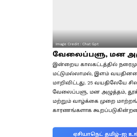
Image Credit :
Chat Gpt
வேலைப்பளு, மன அழு
இன்றைய காலகட்டத்தில் நரைம
மட்டுமல்லாமல், இளம் வயதினரை
மாறிவிட்டது. 25 வயதிலேயே சி
வேலைப்பளு, மன அழுத்தம், தூக்
மற்றும் வாழ்க்கை முறை மாற்ற
காரணங்களாக கூறப்படுகின்றன
ஏசியாநெட் தமிழ்-ஐ உங