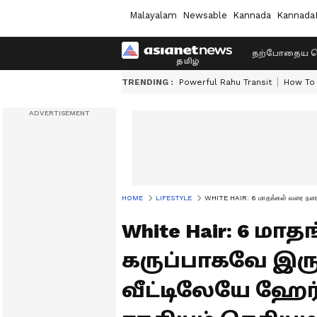
Malayalam
Newsable
Kannada
Kannada
தற்போதைய ச
TRENDING :
Powerful Rahu Transit
How To 
HOME
LIFESTYLE
WHITE HAIR: 6 மாதங்கள் வரை நரைமுடி
White Hair: 6 ம
கருப்பாகவே இருக்
வீட்டிலேயே ஹேர்