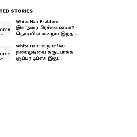
TED STORIES
White Hair Problem:
இளநரை பிரச்சனையா?
நொடியில் மறைய இந்த
டிப்ஸ் பயன்படுத்தி
பாருங்கள், தீர்வு உறுதி
White Hair: 15 நாளில்
நரைமுடியை கருப்பாக்க
சூப்பர் டிப்ஸ்! இது
தெரியாம போச்சே.!