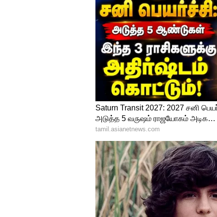
4
10
Image Credit :
StockPhoto
நரைமுடி ஏன் ஏற்படு
முடியின் நிறத்திற்கு காரணமான