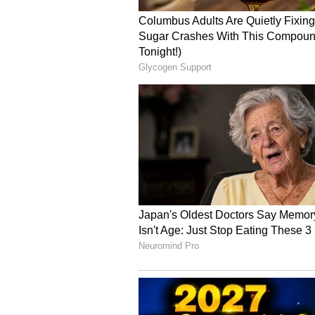
மருதாணி, இந்துகோ,
அந்த வகையில், மருதாணி, இந
கொண்டு வீட்டிலேயே தயாரிக்கக
வருகிறது. இந்த இயற்கை கலவை
அதன் ஆரோக்கியத்தையும் பாதுக