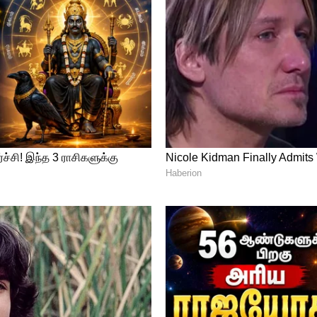
கிறது?
 மெலனின் (Melanin) என்ற நிறமி