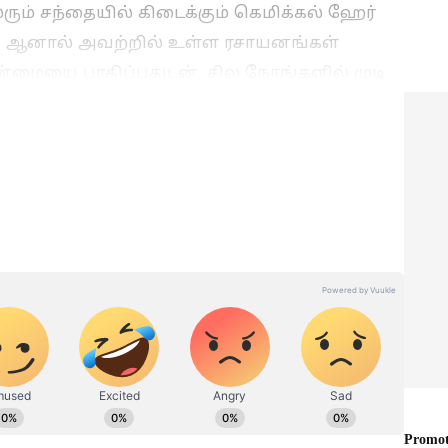
ம் சந்தையில் கிடைக்கும் கெமிக்கல் ஹேர்
. ஆனால் அவற்றில் உள்ள ரசாயனங்கள்
ையை பாதிப்பதுடன், சில நேரங்களில் முடி
்றும் தலைமுடி வறட்சி போன்ற பிரச்சனைகளையும்
ாக தற்போது பலர் இயற்கை முறைகளை நோக்கி
White Hair: 15 நாளில்
யா?
நரைமுடியை கருப்பாக்க
ந்த
சூப்பர் டிப்ஸ்! இது
தெரியாம போச்சே.!
றுதி