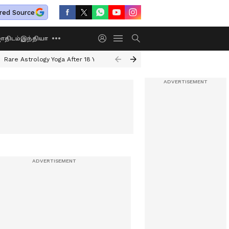
red Source
திடம்
இந்தியா
Rare Astrology Yoga After 18 Years
Dwi Pushkar Yoga 2026
Guru Peyar