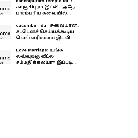
kanchipuram temple idli :
காஞ்சிபுரம் இட்லி...அதே
பாரம்பரிய சுவையில்
நம்ம வீட்டில் ஈஸியா எப்படி
செய்யலாம்?
cucumber idli : சுவையான,
சட்டெனச் செய்யக்கூடிய
வெள்ளரிக்காய் இட்லி
Love Marriage: உங்க
லவ்வுக்கு வீட்ல
சம்மதிக்கலயா? இப்படி
செய்யுங்க டக்குனு ஒகே
சொல்வாங்க.. ஸ்மார்ட்
டிப்ஸ்!