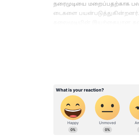
நரைமுடியை மறைப்பதற்காக பலரு
டைகளை பயன்படுத்துகின்றனர்
தலைமுடியின் இயற்கையான தன்ம
உதிர்தல், அலர்ஜி, அரிப்பு மற
ஏற்படுத்தலாம். இதன் காரணம
திரும்பி வருகின்றனர்.
Related Articles
White Hair Problem:
இளநரை பிரச்சனை
நொடியில் மறைய இ
டிப்ஸ் பயன்படுத்தி
பாருங்கள், தீர்வு உ