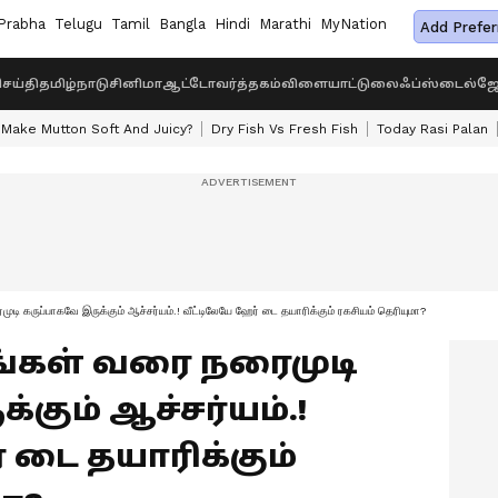
Prabha
Telugu
Tamil
Bangla
Hindi
Marathi
MyNation
Add Prefer
ெய்தி
தமிழ்நாடு
சினிமா
ஆட்டோ
வர்த்தகம்
விளையாட்டு
லைஃப்ஸ்டைல்
ஜோ
Make Mutton Soft And Juicy?
Dry Fish Vs Fresh Fish
Today Rasi Palan
 கருப்பாகவே இருக்கும் ஆச்சர்யம்.! வீட்டிலேயே ஹேர் டை தயாரிக்கும் ரகசியம் தெரியுமா?
ாதங்கள் வரை நரைமுடி
கும் ஆச்சர்யம்.!
 டை தயாரிக்கும்