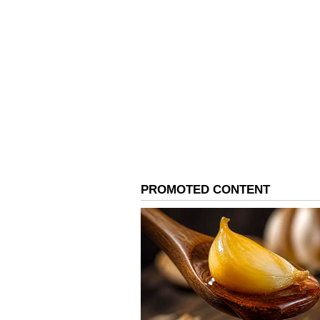
3
10
Image Credit :
StockPhoto