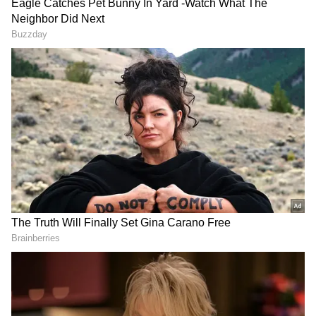
என்னும் நிறமி குறைவாக இருப்பது தான்
அதேபோன்று, மன அழுத்தம், வாழ்க்கை
முறை போன்ற காரணங்களால் முடி
வெள்ளையாகிறது.
மேலும் படிக்க...Sani Peyarchi: சனியின்
கருணையால் அடுத்த 6 மாதங்கள்..திடீர்
பண மழையில் நனையும் ராசிகளில்
..நீங்களும் ஒருவரா?
ஏசியாநெட் தமிழ்-ஐ உங்கள் முதன்மைத்
தேர்வாக்குங்கள்