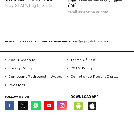
மேலும் படிக்க...Sani Peyarchi: சனியின்
கருணையால் அடுத்த 6 மாதங்கள்..திடீர்
பண மழையில் நனையும் ராசிகளில்
..நீங்களும் ஒருவரா?
HOME
LIFESTYLE
WHITE HAIR PROBLEM: இளநரை பிரச்சனையா? நொடியில் மறைய இந்த டிப்ஸ் பயன்படுத்தி பாருங்கள், தீர்வு உறுதி
About Website
Terms Of Use
Privacy Policy
CSAM Policy
Complaint Redressal - Website
Compliance Report Digital
Investors
FOLLOW US ON
DOWNLOAD APP
© Copyright 2026 Asianxt Digital Technologies Private Limited (Formerly
known as Asianet News Media & Entertainment Private Limited) | All Rights
Reserved