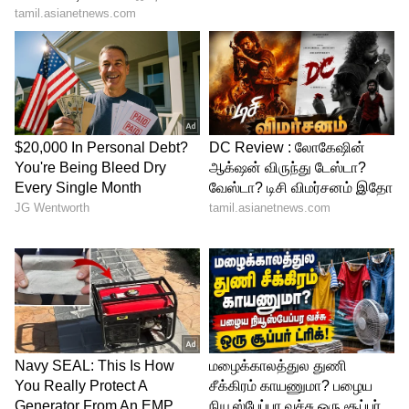
White Hair Problem:
புளி இலைகளால் கிடைக்கும்
நன்மைகள்:
புளியில் உள்ள இயற்கையான ஹேர்
கலரிங் ஏஜென்ட்கள் காரணமாக, சில
வாரங்கள் பயன்படுத்தினால், வெள்ளை முடி
மீண்டும் கருப்பாக மாறுவது
மட்டுமல்லாமல், முடி உதிர்தல், முடி வறட்சி,
பலவீனமான முடி போன்ற பிரச்சனைகளில்
இருந்து விடுதலை கிடைக்கும்.