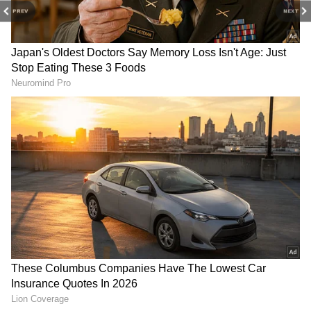
PREV
NEXT
White Hair Problem:
சில இளைஞர்கள் ரசாயனம் நிறைந்த ஹேர்
டை அல்லது விலையுயர்ந்த ஹேர்
கலர்களை பயன்படுத்துகிறார்கள். எனினும்
இவற்றால் முடி சேதம் மற்றும் வறட்சி
ஏற்படும் அபாயம் உள்ளது. இளநரையை
இயற்கையான எளிய முறையில்
கருமையாக்கக்கூடிய ஒரு சிறப்பான தீர்வு
பற்றி இந்த பதிவில் காணலாம்.
மேலும் படிக்க...Sani Peyarchi: சனியின்
கருணையால் அடுத்த 6 மாதங்கள்..திடீர்
பண மழையில் நனையும் ராசிகளில்
..நீங்களும் ஒருவரா?