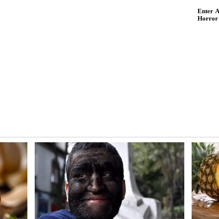
? இந்த
10 உணவுகள்.! இதெல்லாம்
ஃபாலோவ்
விஷமாக மாறுமாம்.!
புற்றுநோய் ஆபத்து வரும்.!
எச்சரிக்கை.!