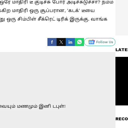
ஒரே மாதிரி டீ குடிச்சு போர் அடிச்சுடுச்சா? நம்ம
்கிற மாதிரி ஒரு சூப்பரான, 'கடக்' டீயை
 ஒரு சிம்பிள் சீக்ரெட் டிரிக் இருக்கு. வாங்க
Follow Us
LATE
RECO