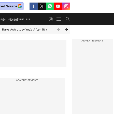
red Source
திடம்
இந்தியா
Rare Astrology Yoga After 18 Years
Dwi Pushkar Yoga 2026
Guru Peyar