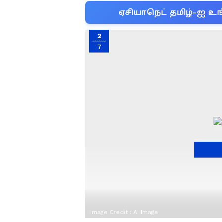
ஏசியாநெட் தமிழ்-ஐ உங
2
7
Image Credit :
AI Image