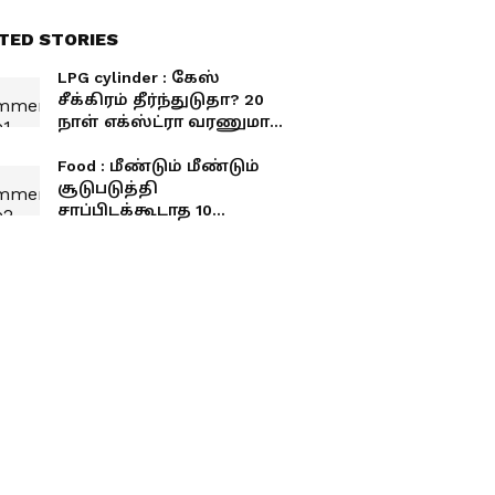
TED STORIES
LPG cylinder : கேஸ்
சீக்கிரம் தீர்ந்துடுதா? 20
நாள் எக்ஸ்ட்ரா வரணுமா?
இந்த 5 சிம்பிள் டிப்ஸ்
ஃபாலோவ் பண்ணுங்க.!
Food : மீண்டும் மீண்டும்
சூடுபடுத்தி
சாப்பிடக்கூடாத 10
உணவுகள்.! இதெல்லாம்
விஷமாக மாறுமாம்.!
புற்றுநோய் ஆபத்து
வரும்.! எச்சரிக்கை.!