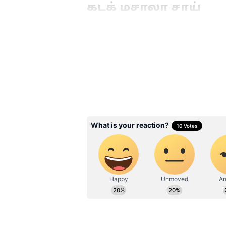
கடக் மசாலா சாய்
இந்தியாவில் டீ என்பது வெறும்
மாலை, விருந்தினர் வருகை, சீர
கப் டீ இருந்தால் போதும். சிலர
மசாலா டீ தான் ஃபேவரைட். வாங
பார்ப்போம்.
இதையும் படியுங்கள்:
புளியில
வருஷம் ஆனாலும் கெட்டுப்போ
சூப்பர் டிப்ஸ்.!
Related Articles
LPG cylinder : கேஸ் ச
தீர்ந்துடுதா? 20 நாள