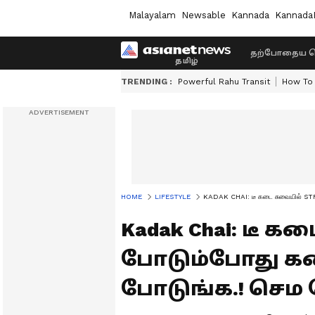
Malayalam
Newsable
Kannada
Kannada
தற்போதைய ச
TRENDING :
Powerful Rahu Transit
How To 
HOME
LIFESTYLE
KADAK CHAI: டீ கடை சுவையில் STR
Kadak Chai: டீ கட
போடும்போது 
போடுங்க.! செம ட