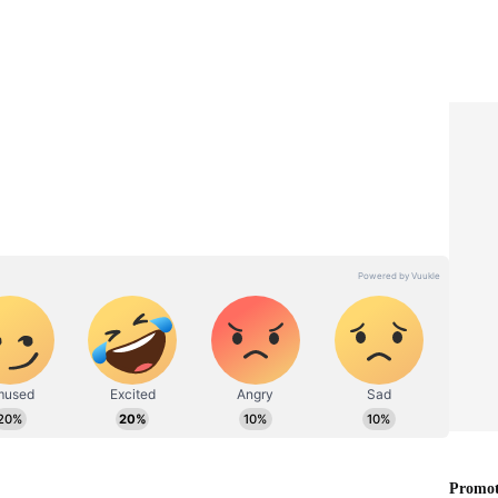
 பானம் மட்டுமல்ல, அது ஒரு உணர்வு. காலை,
ியஸான விவாதம் என எல்லாச் சூழலுக்கும் ஒரு
் லைட்டான டீயை விரும்பினாலும், பலருக்கு
்க, அந்த டீயை எப்படிச் செய்வதென்று
் இந்த ஒரு பொருளை மட்டும் சேருங்க.! 2
காது.! புளியை நீண்ட நாள் சேமிக்க
ீக்கிரம்
Food : மீண்டும் மீண்டும்
்
சூடுபடுத்தி சாப்பிடக்கூடாத