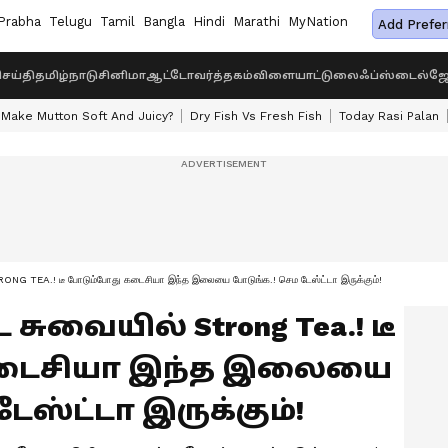
Prabha
Telugu
Tamil
Bangla
Hindi
Marathi
MyNation
Add Prefer
ெய்தி
தமிழ்நாடு
சினிமா
ஆட்டோ
வர்த்தகம்
விளையாட்டு
லைஃப்ஸ்டைல்
ஜோ
Make Mutton Soft And Juicy?
Dry Fish Vs Fresh Fish
Today Rasi Palan
ONG TEA.! டீ போடும்போது கடைசியா இந்த இலையை போடுங்க.! செம டேஸ்ட்டா இருக்கும்!
ை சுவையில் Strong Tea.! டீ
கடைசியா இந்த இலையை
ேஸ்ட்டா இருக்கும்!