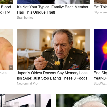
ச்சவும்
ங்குகிறது. முதலில், ஒரு பாத்திரத்தில் 2 கப்
ன்றாகக் காய்ச்ச விடுங்கள். பாலை முதலில்
ை நல்ல க்ரீமியாகவும் அருமையாகவும் மாற்றும்.
 Chapati: கோடை காலத்தில் உடலை
ை சப்பாத்திகள்.! செய்வது எப்படி?