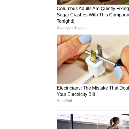
Image Credit :
Getty
முதலில் பாலைக் காய்
டீ போடும் வேலை பாலில்தான் தொட
பாலை எடுத்து, மிதமான தீயில் ந
காய்ச்சுவது, டீயின் டெக்ஸ்ச்சர
இதையும் படியுங்கள்:
Cooling
குளுகுளுவென வைக்கும் 5 வக
செய்முறை இதோ.!