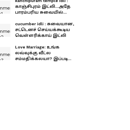
kanchipuram temple idli :
காஞ்சிபுரம் இட்லி...அதே
பாரம்பரிய சுவையில்
நம்ம வீட்டில் ஈஸியா எப்படி
செய்யலாம்?
cucumber idli : சுவையான,
சட்டெனச் செய்யக்கூடிய
வெள்ளரிக்காய் இட்லி
Love Marriage: உங்க
லவ்வுக்கு வீட்ல
சம்மதிக்கலயா? இப்படி
செய்யுங்க டக்குனு ஒகே
சொல்வாங்க.. ஸ்மார்ட்
டிப்ஸ்!