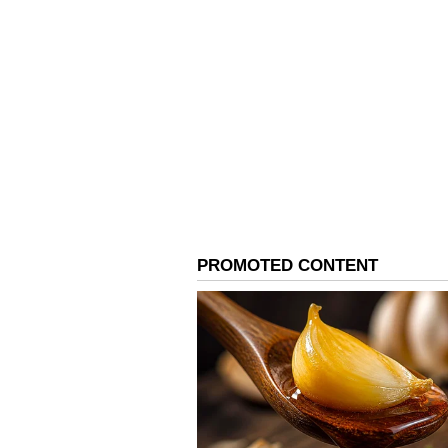
எக்ஸ்ட்ரா வரணுமா
5 சிம்பிள் டிப்ஸ் 
பண்ணுங்க.!
3
7