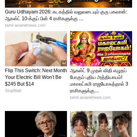
Image Credit :
Getty
பழங்கள் சாப்பிடலாமா? இந்த ரூல்
ஃபாலோ பண்ணுங்க:
வெயில் காலம்னாலே பழங்களின் சீசன்
தான். ஆனால், தர்பூசணி மற்றும்
மாம்பழத்தில் 'கிளைசெமிக் இண்டெக்ஸ்'
(Glycemic Index) அதிகம். ஆசைக்காக ஒரு
துண்டு சாப்பிடலாம், ஆனால் ஜூஸாக
குடிக்கக் கூடாது. அதற்குப் பதிலாக
நீர்ச்சத்து நிறைந்த வெள்ளரிக்காய்,
தக்காளி, மற்றும் முளைகட்டிய பயறுகளை
தாராளமாகச் சேர்க்கலாம்.
5