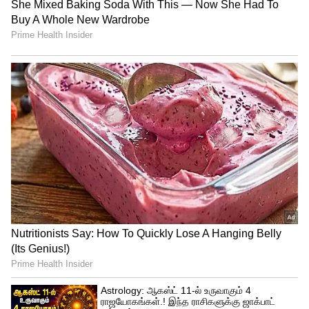
Image Credit :
Getty
வெறும் காலால நடக்கவே கூடாது:
சம்மரில் தரை சூடாக இருக்கும் போது
செருப்பு இல்லாமல் நடந்தால், பாதங்களில்
கொப்புளங்கள் வரலாம். சர்க்கரை
நோயாளிகளுக்கு காயம் வந்தால் சீக்கிரம்
ஆறாது என்பது உங்களுக்கே தெரியும்.
வியர்வையினால் பூஞ்சை (Fungal) தொற்று
வராமல் இருக்க, காட்டன் சாக்ஸ் மற்றும்
காற்றோட்டமான காலணிகளைப்
பயன்படுத்துங்கள்.