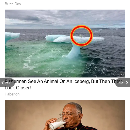
(Door shelf) வையுங்கள். பயணங்களின்
போது கூலிங் பவுச் பயன்படுத்துவது
கட்டாயம்.
PREV
NEXT