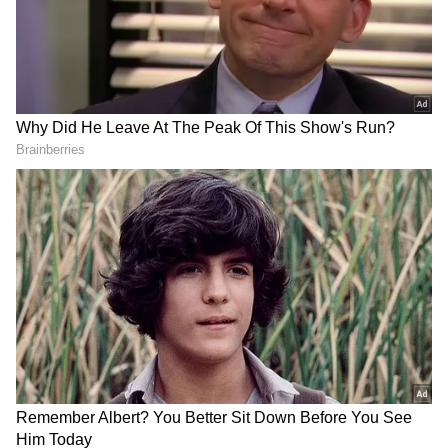
2
5
Image Credit :
Getty
இன்சுலின் வைக்கும் இடம் முக்கியம்:
நீங்க இன்சுலின் பயன்படுத்துபவரா?
வெயில் காலத்தில் இன்சுலினை சாதாரண
அறையிலோ அல்லது காரிலோ வைத்தால்
அதன் வீரியம் குறைந்துவிடும். இன்சுலினை
எப்போதும் ஃபிரிட்ஜின் கதவுப் பகுதியில்