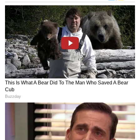
ஜூஸ், குளிர்பானங்கள் பக்கம் தலை வச்சும்
படுக்காதீங்க!
ஏசியாநெட் தமிழ்-ஐ உங்கள் முதன்மைத்
தேர்வாக்குங்கள்