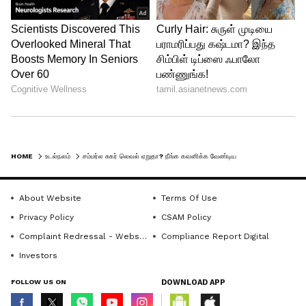
5
Image Credit :
Getty
குளுக்கோமீட்டர் ரீடிங் தப்பாகலாம்:
HOME
உடல்நலம்
சம்மர்ல சுகர் லெவல் ஏறுதா? நீங்க கவனிக்க வேண்டிய 5 சீக்ரெட்ஸ்!
உங்கள் வீட்டில் இருக்கும் குளுக்கோமீட்டர்
About Website
Terms Of Use
மற்றும் டெஸ்டிங் ஸ்ட்ரிப்ஸ் (Strips) அதிக
Privacy Policy
CSAM Policy
வெப்பமான இடத்தில் இருந்தால், அது
Complaint Redressal - Website
Compliance Report Digital
காட்டும் ரீடிங் தப்பாக இருக்க வாய்ப்பு
Investors
உண்டு! எனவே, டெஸ்டிங் கிட்டை குளிர்ந்த,
FOLLOW US ON
DOWNLOAD APP
நிழலான இடத்தில் வையுங்கள். வெயிலில்