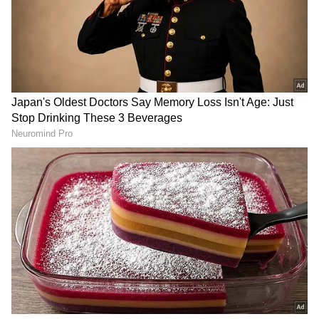
Related Articles
summer skin care tips சம்மரில் தோல்
கருப்பாகி விட்டதா? இதோ சூப்பர் வழி
இருக்கே!
கோடை வெப்பத்தில் இருந்து உடலை
காக்கும் சிறந்த 5 இயற்கை பானங்கள்
3
5