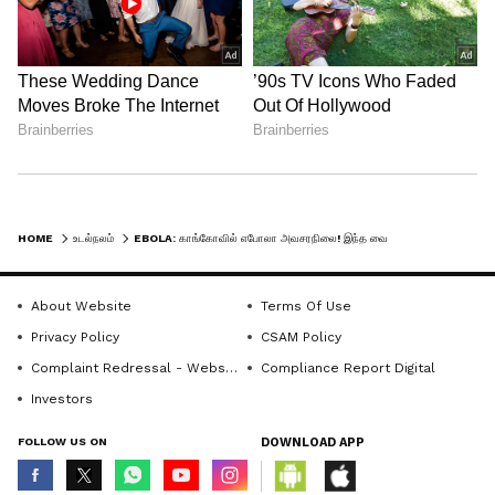
மற்றொன்று இன்றைய டெமாக்ரடிக்
ரிபப்ளிக் ஆஃப் காங்கோவில் உள்ள
யம்புக்கு என்ற இடத்திலும் ஏற்பட்டது.
அருகில் இருந்த எபோலா நதியின் பெயர்
இந்த நோய்க்கு சூட்டப்பட்டது.
HOME
உடல்நலம்
EBOLA: காங்கோவில் எபோலா அவசரநிலை! இந்த வைரஸ் ஏன் இவ்வளவு ஆபத்தானது?
About Website
Terms Of Use
Privacy Policy
CSAM Policy
Complaint Redressal - Website
Compliance Report Digital
Investors
FOLLOW US ON
DOWNLOAD APP