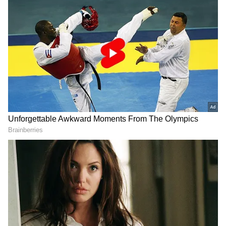
தொற்று மற்றும் இறப்புகள்
அதிகரிப்பதாலும், இந்த வைரஸ்
எல்லைகளைத் தாண்டி மேலும் பரவக்கூடும்
என்ற அச்சத்தாலும் இந்த முடிவு
எடுக்கப்பட்டுள்ளது.
WHO தகவல்படி, இதுவரை சுமார் 246
சந்தேகத்திற்கிடமான பாதிப்புகளும், 80
இறப்புகளும் பதிவாகியுள்ளன. இந்த நோய்
காங்கோவைத் தாண்டி, அண்டை நாடான
உகாண்டாவிலும் பரவியுள்ளது. அங்கு
இரண்டு பேருக்கு தொற்று உறுதி
செய்யப்பட்டுள்ளது.
இருப்பினும், தற்போதைய சூழல் ஒரு