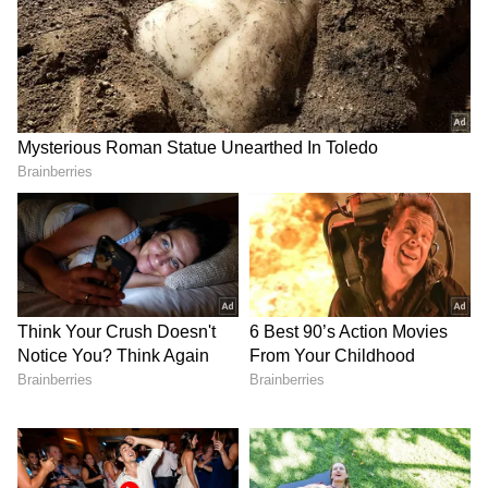
வகைகளைக் கண்டறிந்துள்ளனர். ஆனால்,
அவற்றில் மூன்று முக்கியமாக
மனிதர்களிடையே பெரிய அளவிலான
பரவலுக்கு காரணமாகின்றன. அவை:
எபோலா வைரஸ் (EBOV)
சூடான் வைரஸ் (SUDV)
புன்டிபுகியோ வைரஸ் (BDBV)
காங்கோவில் தற்போதைய பரவலுக்கு
புன்டிபுகியோ வைரஸ் தான் காரணம்.
எபோலா முதன்முதலில் 1976-ல்
ஆப்பிரிக்காவில் ஒரே நேரத்தில் ஏற்பட்ட
இரண்டு பரவல்களின் போது தோன்றியது.
ஒரு பரவல் இன்றைய தெற்கு சூடானிலும்,