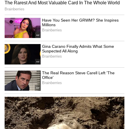
Image Credit :
Getty
What is Ebola?
உலக சுகாதார அமைப்பு (WHO), எபோலா
என்பது மனிதர்களைத் தாக்கும் ஒரு
அரிதான ஆனால் கடுமையான வைரஸ்
நோயாகும். இது பெரும்பாலும் உயிரிழப்பை
ஏற்படுத்தக்கூடியது.
இந்த நோய், ஃபிலோவிரிடே (filoviridae)
குடும்பத்தின் ஆர்த்தோஎபோலா வைரஸ்
(Orthoebolavirus) குழுவைச் சேர்ந்த
வைரஸ்களால் ஏற்படுகிறது. விஞ்ஞானிகள்
இந்த வைரஸ்களில் ஆறு வெவ்வேறு