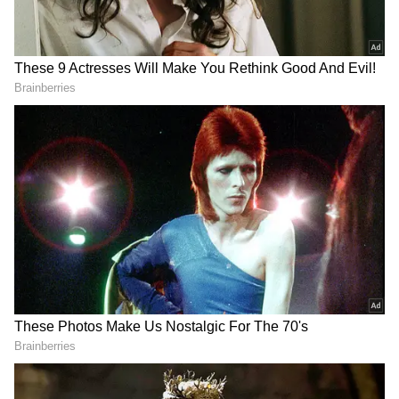
'பெருந்தொற்று அவசரநிலை' இல்லை
என்று WHO தெளிவுபடுத்தியுள்ளது.
ஆனாலும், உண்மையான பாதிப்பு
எண்ணிக்கை மற்றும் வைரஸ் எவ்வளவு
தூரம் பரவியுள்ளது என்பது குறித்த பல
கேள்விகளுக்கு விடை இல்லாததால், உலக
சுகாதார அதிகாரிகள்
கவலையடைந்துள்ளனர்.
WHO-வின் தலைமை இயக்குநர் டெட்ரோஸ்
அதானோம் கெப்ரேயஸ்,
'பாதிக்கப்பட்டவர்களின் உண்மையான
எண்ணிக்கை மற்றும் நோய் பரவியுள்ள
புவியியல் பகுதி ஆகிய இரண்டிலும்
குறிப்பிடத்தக்க நிச்சயமற்ற தன்மைகள்