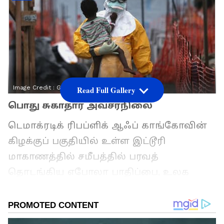
Image Credit :
Getty
Read Full Gallery
பொது சுகாதார அவசரநிலை
டெமாக்ரடிக் ரிபப்ளிக் ஆஃப் காங்கோவின்
கிழக்குப் பகுதியில் உள்ள இட்டூரி
மாகாணத்தில் சமீபத்தில் பரவத்
தொடங்கிய எபோலா பாதிப்பை, உலக
சுகாதார அமைப்பு (WHO) 'சர்வதேச
அக்கறைக்குரிய பொது சுகாதார
அவசரநிலை' என அறிவித்துள்ளது.