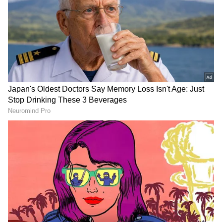
செயலூக்கமான நடவடிக்கைகளை எடுப்பது
முக்கியம். மோசமான உறவை சரிசெய்து,
மீண்டும் அந்த காதல் என்ற தீப்பொறியை
தூண்டுவதற்கான சில டிப்ஸ் குறித்து இந்த
பதிவில் பார்க்கலாம்.
ஏசியாநெட் தமிழ்-ஐ உங்கள் முதன்மைத்
தேர்வாக்குங்கள்