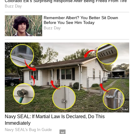
கண்டறிந்து, அவற்றுக்கான பயனுள்ள
தீர்வுகளை ஒன்றாகக் கண்டறிய
முயற்சிக்கவும்.
4
7