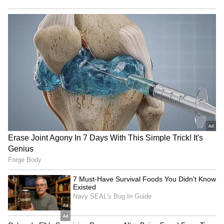
பழி மற்றும் விமர்சனங்களைத் தவிர்த்து,
ஒருவரையொருவர் நன்றாகப் புரிந்து
கொள்வதில் கவனம் செலுத்துங்கள்.
ஒன்றாகச் செலவழித்த தரமான
நேரமின்மையா அல்லது உங்கள் உறவில்
முறிவுக்கு வழிவகுத்த எதிர்பாராத
எதிர்பார்ப்பின் காரணமாக ஏற்பட்ட
வெறுப்பா? உங்கள் உறவில் ஏற்படும்
பிரச்சனைகளுக்கான மூல காரணத்தை