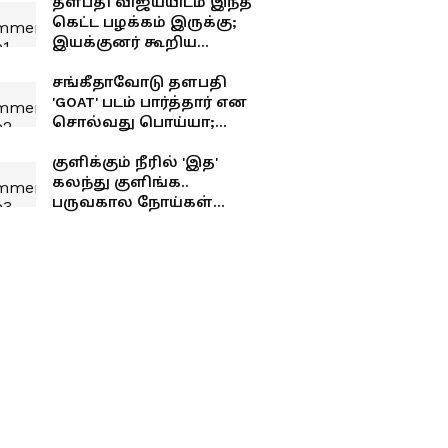
தளபதி விஜய்யிடம் இந்த
கெட்ட பழக்கம் இருக்கு;
இயக்குனர் கூறிய
சீக்ரெட்..!
சங்கீதாவோடு தளபதி
'GOAT' படம் பார்த்தார் என
சொல்வது பொய்யா;
உண்மையில் நைட் ஷோ
யாருடன் பார்த்தார்
குளிக்கும் நீரில் 'இத'
தெரியுமா?
கலந்து குளிங்க..
பருவகால நோய்கள்
உங்கள தாக்காது!