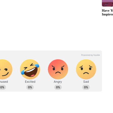
ி இணைந்து எழுதியுள்ள இப்படத்திற்கு அஜ்மல்
ர், விஷ்ணு விஜய் இசையமைக்க, ஆகாஷ் ஜோசப்