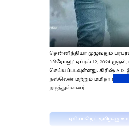
தென்னிந்தியா முழுவதும் பரபர
"பிரேமலு" ஏப்ரல் 12, 2024 முதல்
செய்யப்படவுள்ளது. கிரிஷ் A D
நஸ்லென் மற்றும் மமிதா பைஜூ
நடித்துள்ளனர்.
ஏசியாநெட் தமிழ்-ஐ உங