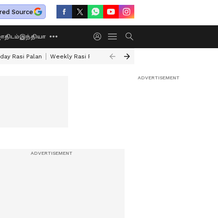
red Source
திடம்
இந்தியா
day Rasi Palan
Weekly Rasi Palan
Sun Transit 2026
Rare Astrology Y