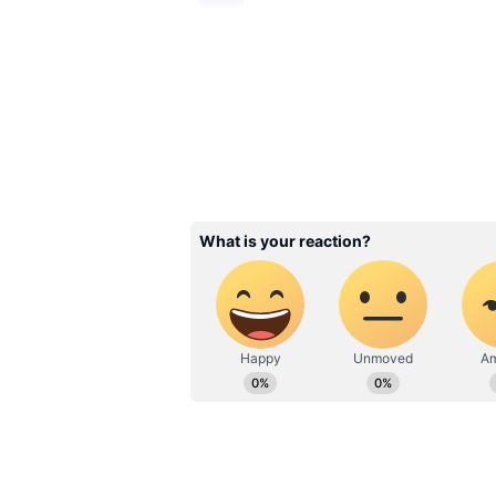
2
4
கிரீஷ் A D மற்றும் கிரண் ஜோச
சாபு ஒளிப்பதிவு செய்துள்ளா