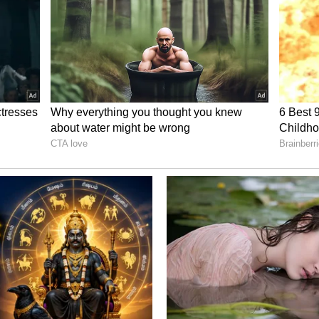
ாக ஹைதராபாத் நகருக்குச் செல்லும்
ான சச்சினின் கதையை பிரேமலு
அவன், ஐடி துறையில் பணிபுரியும் ரீனுவைச்
்களாகிறார்கள். சச்சின் ரீனுவை ஒருதலையாகக்
த்து நடக்கும் சுவாரஸ்யமான சம்பவங்கள்,