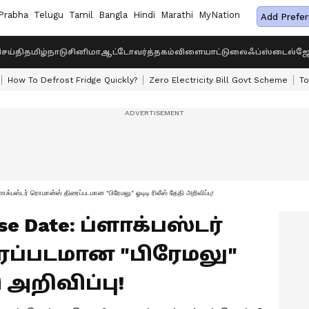
Prabha
Telugu
Tamil
Bangla
Hindi
Marathi
MyNation
Add Prefer
ெய்தி
தமிழ்நாடு
சினிமா
ஆட்டோ
வர்த்தகம்
விளையாட்டு
லைஃப்ஸ்டைல்
ஜோ
How To Defrost Fridge Quickly?
Zero Electricity Bill Govt Scheme
To
்டர் ரொமான்ஸ் திரைப்படமான "பிரேமலு" ஓடிடி ரிலீஸ் தேதி அறிவிப்பு!
se Date: ப்ளாக்பஸ்டர்
ப்படமான "பிரேமலு"
ி அறிவிப்பு!