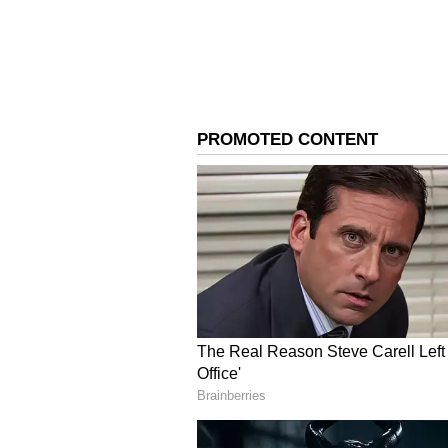
வர்கீஸ் படத்தொகுப்பாளராக பணி
ஃபஹத் பாசில், திலீஷ் போத்தன்
தயாரித்துள்ளனர்.
sandhya Raagam: கல்யாண பத
அதிர்ச்சியில் ரகுராம் குடும்பம
3
4