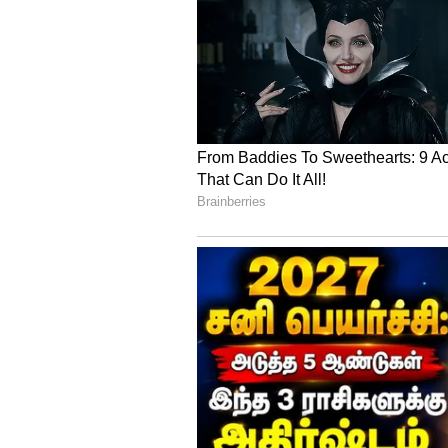
GATE தேர்வுக்குத் தயாராவதற்க
பொறியியல் பட்டதாரி இளைஞன
விவரிக்கிறது. ஹைதராபாத்தில் 
சந்திக்கிறான், அவர்கள் நண்பர
காதலிக்க ஆரம்பிக்க, அடுத்தடு