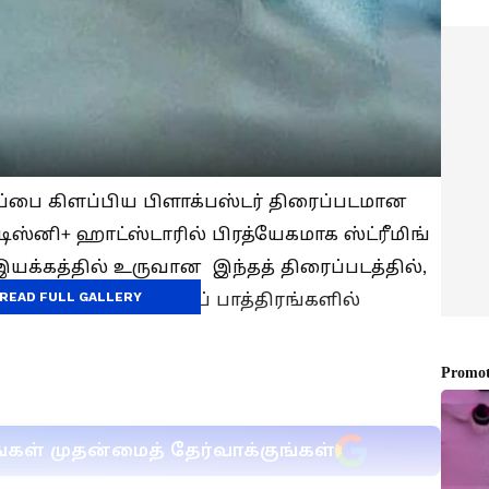
ப்பை கிளப்பிய பிளாக்பஸ்டர் திரைப்படமான
, டிஸ்னி+ ஹாட்ஸ்டாரில் பிரத்யேகமாக ஸ்ட்ரீமிங்
 இயக்கத்தில் உருவான இந்தத் திரைப்படத்தில்,
READ FULL GALLERY
 ஆகியோர் முதன்மைப் பாத்திரங்களில்
்கள் முதன்மைத் தேர்வாக்குங்கள்