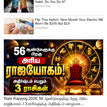
மாரி, நானும் ரவுடிதான் மற்றும் விசாரணை
போன்ற பல நல்ல திரைப்படங்களை தனது
வண்டர் பார் நிறுவனத்தின் மூலம்
தயாரித்து வழங்கி வருகிறார்.
இந்த சூழலில் இறுதியாக கடந்த 2012 ஆம்
ஆண்டு வெளியான தன்னுடைய மாறி 2
திரைப்படத்தை தயாரித்திருந்த நடிகர்
தனுஷ், தற்பொழுது தனது இயக்கத்தில்
உருவாக இருக்கும் மூன்றாவது
திரைப்படத்தையும் அவரே தயாரித்து
வெளியிடவிருக்கிறார். அதுமட்டுமில்லாமல்
மாறி செல்வராஜ் இயக்கத்தில் உருவாக
உள்ள தன்னுடைய திரைப்படம் மற்றும்,
மீண்டும் அருண் மாதேஸ்வரன் இயக்கத்தில்