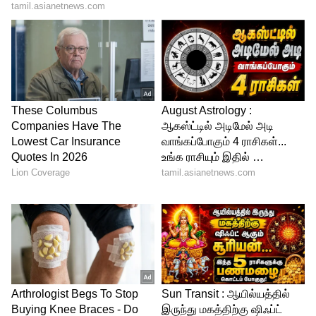
உருவாக உள்ள தன் திரைப்படத்தையும்
தயாரித்து வழங்குகிறார் தனுஷ்.
ஏசியாநெட் தமிழ் செய்திகளைஉடனுக்கு
உடன் Whatsapp Channel-லில்
பெறுவதற்கு கீழே கொடுக்கப்பட்டு
இருக்கும் லிங்குடன் இணைந்து
இருக்கவும்.