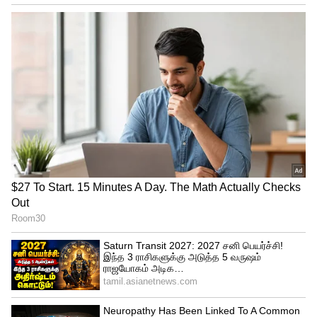
3
3
Producer Dhanush
இது ஒரு புறம் இருக்க, கடந்த 2012 ஆம்
ஆண்டு வெளியான தன்னுடைய 3 படத்தின்
மூலம் தமிழ் திரை உலகில்
தயாரிப்பாளராகவும் அறிமுகமான நடிகர்
தனுஷ், எதிர்நீச்சல், வேலையில்லா
பட்டதாரி, காக்கிச்சட்டை, காக்காமுட்டை,