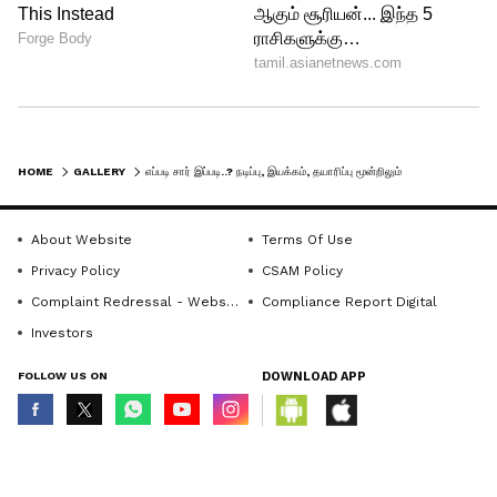
LATEST VIDEOS
HOME
GALLERY
எப்படி சார் இப்படி..? நடிப்பு, இயக்கம், தயாரிப்பு மூன்றிலும் பயங்கர பிசி - PRODUCER தனுஷின் LINE-UPS இதோ!
About Website
Terms Of Use
Privacy Policy
CSAM Policy
Complaint Redressal - Website
Compliance Report Digital
Investors
FOLLOW US ON
DOWNLOAD APP
ABOUT THE AUTHOR
© Copyright 2026 Asianxt Digital Technologies Private Limited (Formerly
Ansgar R
known as Asianet News Media & Entertainment Private Limited) | All Rights
AR
Reserved