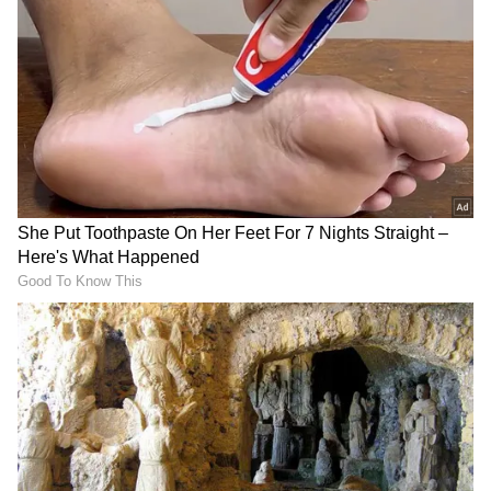
மிகையல்ல. இந்நிலையில் கடந்த 2017 ஆம்
ஆண்டு வெளியான பா பாண்டி என்கின்ற
திரைப்படத்தின் மூலம் இயக்குனராகவும்,
கதாசிரியராகவும் அவர் திரையுலகில் களம்
இறங்கினார்.
இந்த மனசு தான் சார் கடவுள்! உடைந்த
கையில் ஏற்பட்ட வலி.. மக்கள் தான்
முக்கியம் உதவ ஓடி வந்த நடிகர் விஜய்
விஷ்வா
ஏசியாநெட் தமிழ்-ஐ உங்கள் முதன்மைத்
தேர்வாக்குங்கள்