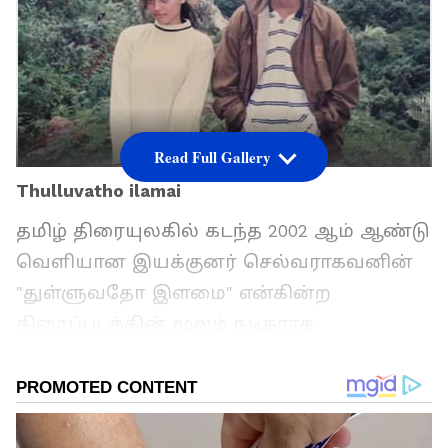
Read Full Gallery
Thulluvatho ilamai
தமிழ் திரையுலகில் கடந்த 2002 ஆம் ஆண்டு
வெளியான இயக்குனர் செல்வராகவனின்
"துள்ளுவதோ இளமை" என்கின்ற
திரைப்படத்தின் மூலம் நடிகராக
அறிமுகமானவர் தான் தனுஷ். இந்த 21
ஆண்டுகளில் அவருடைய வளர்ச்சி என்பது
மிகப்பெரிய அளவில் உள்ளது என்றால் அது